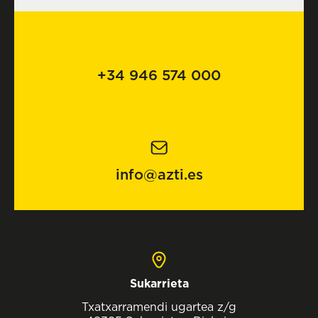
+34 946 574 000
info@azti.es
Sukarrieta
Txatxarramendi ugartea z/g