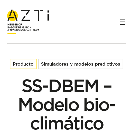
Inicio
Productos
SS-DBEM – Modelo bio-climático dinámico para
predicción de especies marinas
Producto
Simuladores y modelos predictivos
SS-DBEM –
Modelo bio-
climático