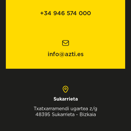
+34 946 574 000
info@azti.es
Sukarrieta
Txatxarramendi ugartea z/g
48395 Sukarrieta - Bizkaia