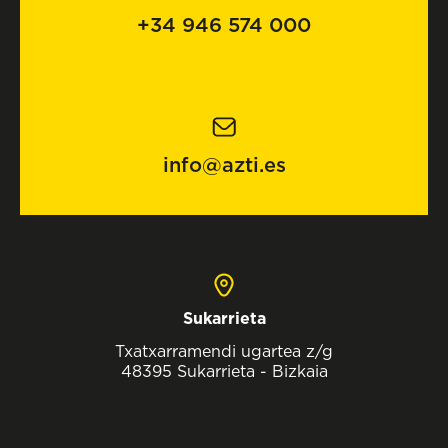
+34 946 574 000
info@azti.es
Sukarrieta
Txatxarramendi ugartea z/g
48395 Sukarrieta - Bizkaia