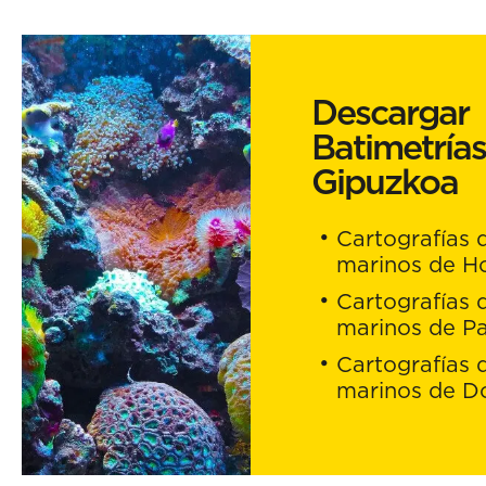
Descargar
Batimetrías
Gipuzkoa
Cartografías 
marinos de Ho
Cartografías 
marinos de Pa
Cartografías 
marinos de D