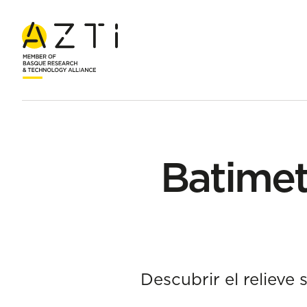
Inicio
Productos
Batimetrías y cartografías de los fondos m
Batimetr
Descubrir el relieve