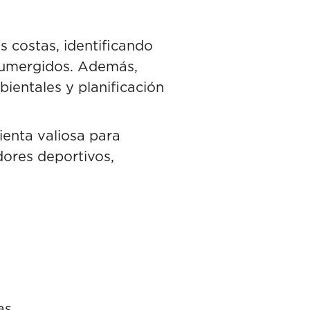
s costas, identificando
 sumergidos. Además,
ientales y planificación
ienta valiosa para
dores deportivos,
as.