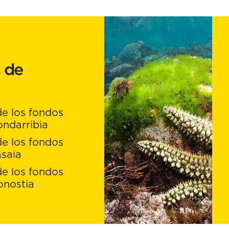
 de
de los fondos
ndarribia
de los fondos
saia
de los fondos
onostia