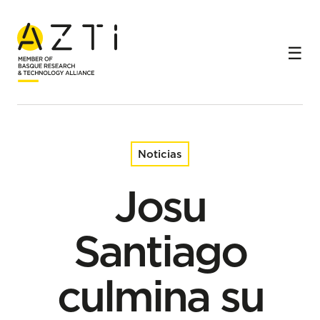
Inicio
Noticias
Josu Santiago culmina su trayectoria en AZTI y se
incorpora al Consejo de Dirección de ISSF
Noticias
Josu
Santiago
culmina su