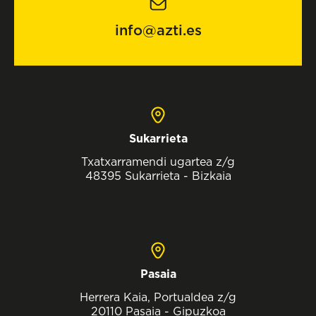
info@azti.es
Sukarrieta
Txatxarramendi ugartea z/g
48395 Sukarrieta - Bizkaia
Pasaia
Herrera Kaia, Portualdea z/g
20110 Pasaia - Gipuzkoa