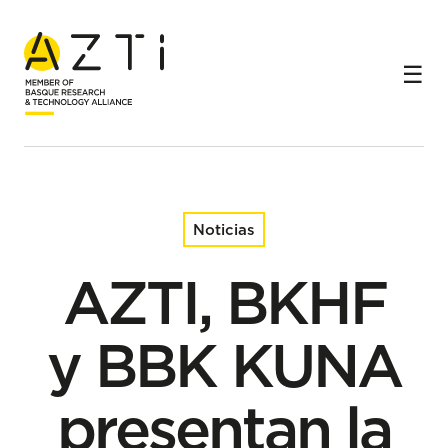
Inicio
Noticias
AZTI, BKHF y BBK KUNA presentan la certificación
“Sustainable Gastronomy” como parte del compromiso
con la gastronomía de Euskadi
Noticias
AZTI, BKHF
y BBK KUNA
presentan la