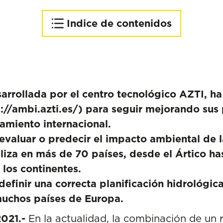
Indice de contenidos
Una herramienta útil e
inspiradora para la
evaluación del medio
marino
arrollada por el centro tecnológico AZTI, ha
://ambi.azti.es/
) para seguir mejorando sus 
amiento internacional.
 evaluar o predecir el impacto ambiental de 
iliza en más de 70 países, desde el Ártico has
 los continentes.
efinir una correcta planificación hidrológic
 muchos países de Europa.
021.-
En la actualidad, la combinación de un 