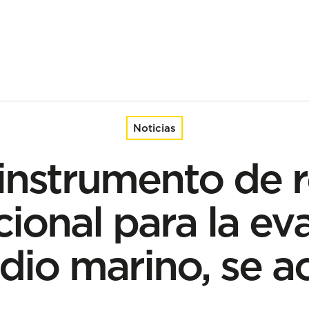
onal para la evaluación del medio marino, se actualiza
Noticias
 instrumento de r
cional para la ev
dio marino, se ac