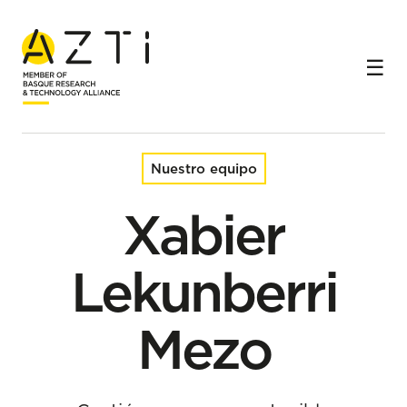
Inicio
Equipo
Xabier Lekunberri Mezo
Nuestro equipo
Xabier
Lekunberri
Mezo