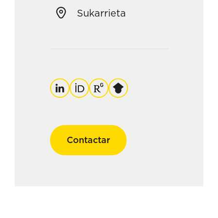
Sukarrieta
Linkedin
Orcid
ResearchGate
Google
Scholar
Contactar