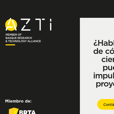
¿Hab
de c
cie
pu
impul
proy
Miembro de:
Contá