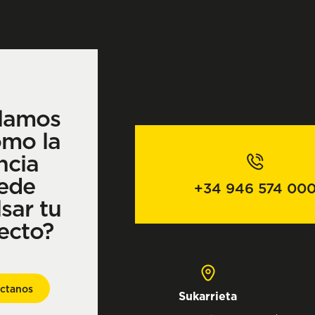
lamos
ómo la
ncia
ede
+34 946 574 00
sar tu
ecto?
ctanos
Sukarrieta