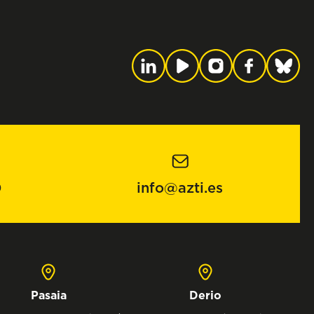
0
info@azti.es
Pasaia
Derio