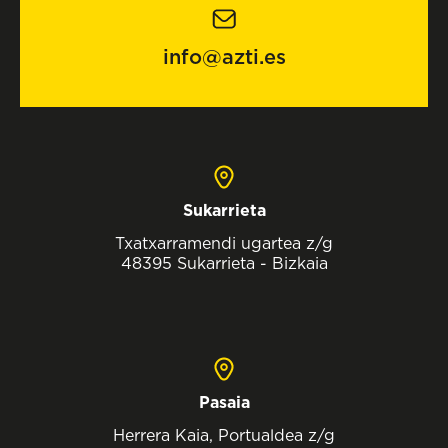
info@azti.es
Sukarrieta
Txatxarramendi ugartea z/g
48395 Sukarrieta - Bizkaia
Pasaia
Herrera Kaia, Portualdea z/g