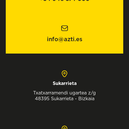
info@azti.es
Sukarrieta
Txatxarramendi ugartea z/g
48395 Sukarrieta - Bizkaia