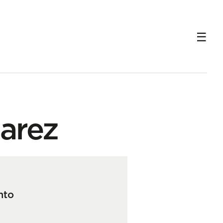
arez
nto