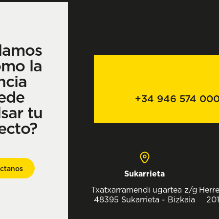
lamos
ómo la
ncia
ede
+34 946 574 00
sar tu
ecto?
ctanos
Sukarrieta
Txatxarramendi ugartea z/g
Herre
48395 Sukarrieta - Bizkaia
201