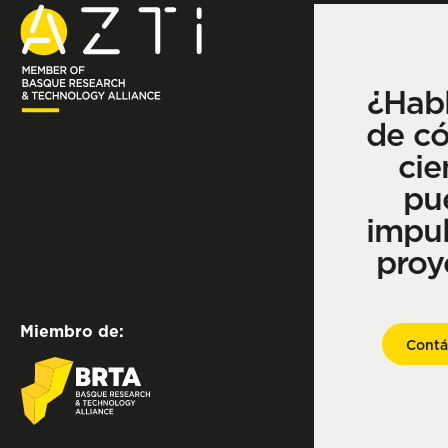
¿Hab
de c
cie
pu
impul
proy
Miembro de:
Contá