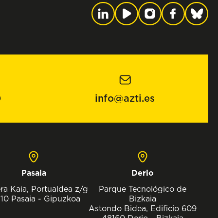
0
info@azti.es
Pasaia
Derio
ra Kaia, Portualdea z/g
Parque Tecnológico de
10 Pasaia - Gipuzkoa
Bizkaia
Astondo Bidea, Edificio 609
48160 Derio - Bizkaia