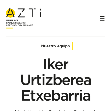
Inicio
Equipo
Iker Urtizberea Etxebarria
Nuestro equipo
Iker
Urtizberea
Etxebarria