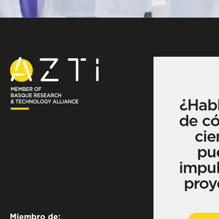
¿Hab
de c
cie
pu
impul
proy
Miembro de: