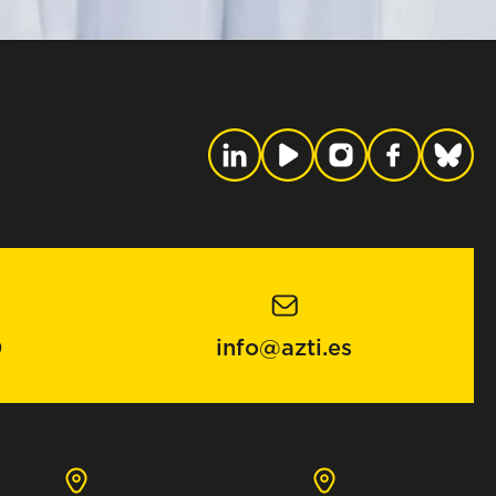
0
info@azti.es