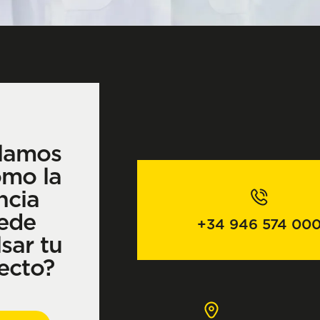
lamos
ómo la
ncia
ede
+34 946 574 00
sar tu
ecto?