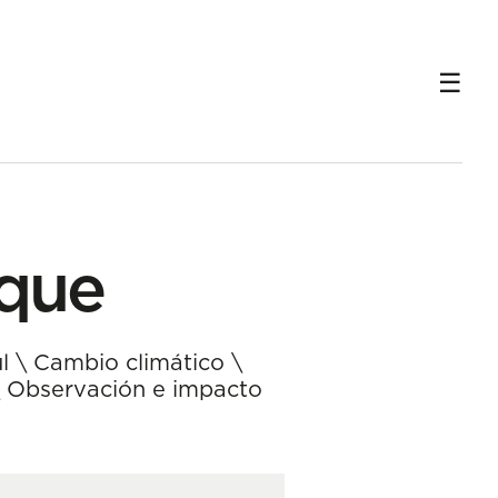
uque
l
\
Cambio climático
\
\
Observación e impacto