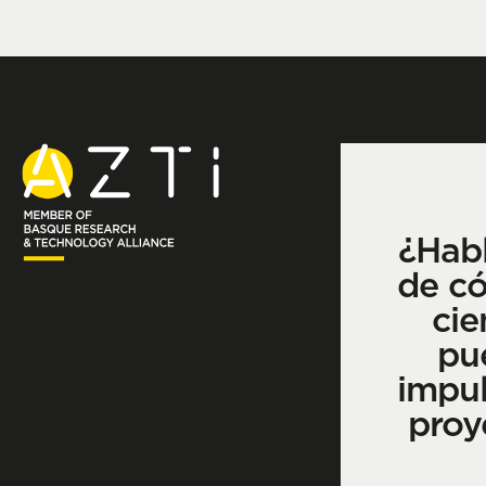
¿Hab
de c
cie
pu
impul
proy