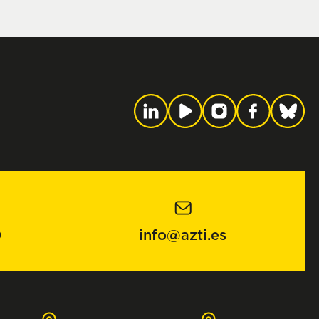
0
info@azti.es