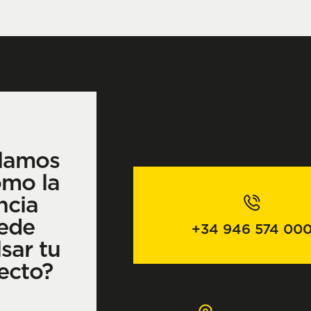
lamos
ómo la
ncia
ede
+34 946 574 00
sar tu
ecto?