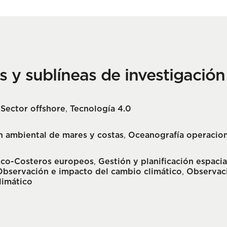
as y sublíneas de investigació
,
Sector offshore
,
Tecnología 4.0
n ambiental de mares y costas
,
Oceanografía operacion
ico-Costeros europeos
,
Gestión y planificación espacia
Observación e impacto del cambio climático
,
Observaci
limático