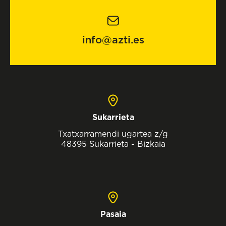
info@azti.es
Sukarrieta
Txatxarramendi ugartea z/g
48395 Sukarrieta - Bizkaia
Pasaia