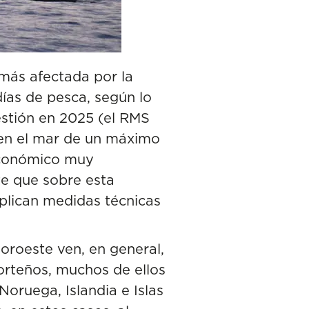
 más afectada por la
ías de pesca, según lo
estión en 2025 (el RMS
s en el mar de un máximo
 económico muy
te que sobre esta
aplican medidas técnicas
noroeste ven, en general,
orteños, muchos de ellos
oruega, Islandia e Islas