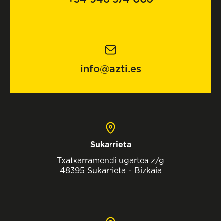
info@azti.es
Sukarrieta
Txatxarramendi ugartea z/g
48395 Sukarrieta - Bizkaia