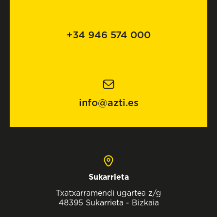
+34 946 574 000
info@azti.es
Sukarrieta
Txatxarramendi ugartea z/g
48395 Sukarrieta - Bizkaia