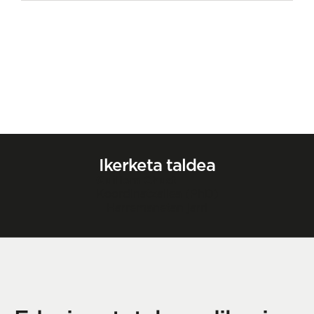
Ikerketa taldea
Guillem Chust
Koordinatzailea (PhD)
Harremanetan jarri