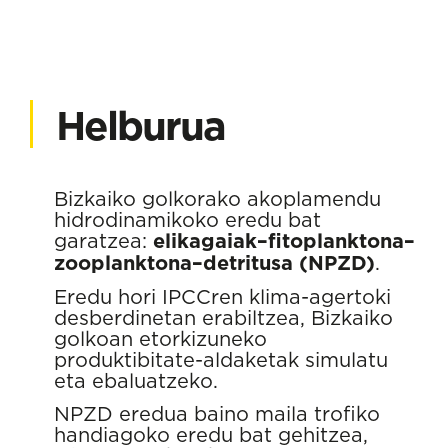
Helburua
Bizkaiko golkorako akoplamendu
hidrodinamikoko eredu bat
garatzea:
elikagaiak–fitoplanktona–
zooplanktona–detritusa (NPZD)
.
Eredu hori IPCCren klima-agertoki
desberdinetan erabiltzea, Bizkaiko
golkoan etorkizuneko
produktibitate-aldaketak simulatu
eta ebaluatzeko.
NPZD eredua baino maila trofiko
handiagoko eredu bat gehitzea,