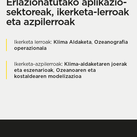
Erlazionatutako aplikazio-
sektoreak, ikerketa-lerroak
eta azpilerroak
Ikerketa lerroak:
Klima Aldaketa
,
Ozeanografia
operazionala
Ikerketa-azpilerroak:
Klima-aldaketaren joerak
eta eszenarioak
,
Ozeanoaren eta
kostaldearen modelizazioa