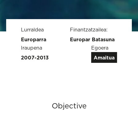
Lurraldea
Finantzatzailea:
Europarra
Europar Batasuna
Iraupena
Egoera
2007-2013
Amaitua
Objective