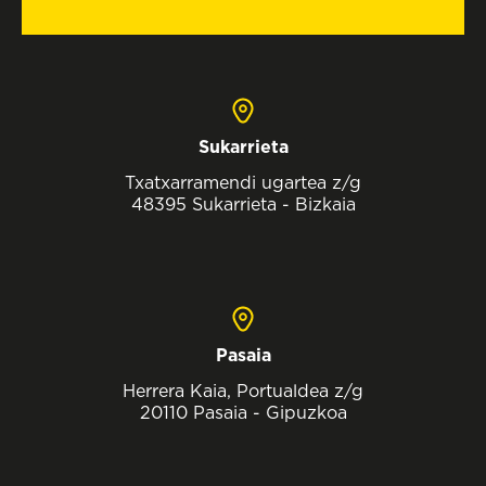
Sukarrieta
Txatxarramendi ugartea z/g
48395 Sukarrieta - Bizkaia
Pasaia
Herrera Kaia, Portualdea z/g
20110 Pasaia - Gipuzkoa