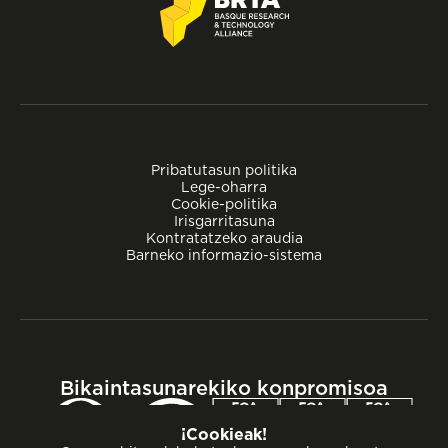
Pribatutasun politika
Lege-oharra
Cookie-politika
Irisgarritasuna
Kontratatzeko araudia
Barneko informazio-sistema
Bikaintasunarekiko konpromisoa
¡Cookieak!