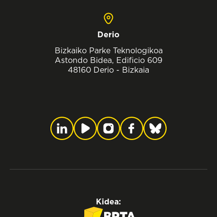
Derio
Bizkaiko Parke Teknologikoa
Astondo Bidea, Edificio 609
48160 Derio - Bizkaia
Kidea: