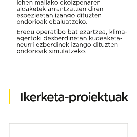
lehen mailako ekoizpenaren
aldaketek arrantzatzen diren
espezieetan izango dituzten
ondorioak ebaluatzeko.
Eredu operatibo bat ezartzea, klima-
agertoki desberdinetan kudeaketa-
neurri ezberdinek izango dituzten
ondorioak simulatzeko.
Ikerketa-proiektuak