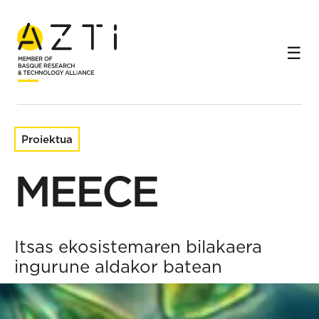
Hasiera
Ikerketa-proiektuak
MEECE
Proiektua
MEECE
Itsas ekosistemaren bilakaera
ingurune aldakor batean