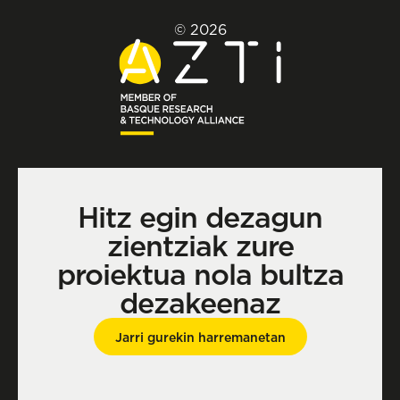
© 2026
Hitz egin dezagun
zientziak zure
proiektua nola bultza
dezakeenaz
Jarri gurekin harremanetan