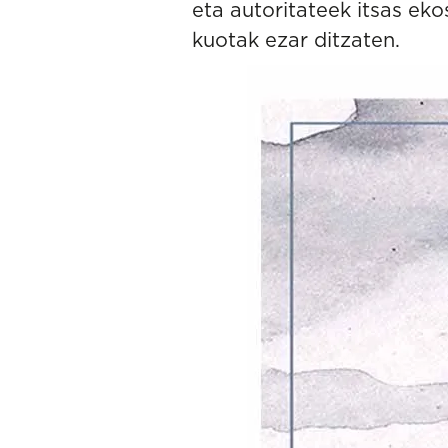
eta autoritateek itsas ek
kuotak ezar ditzaten.