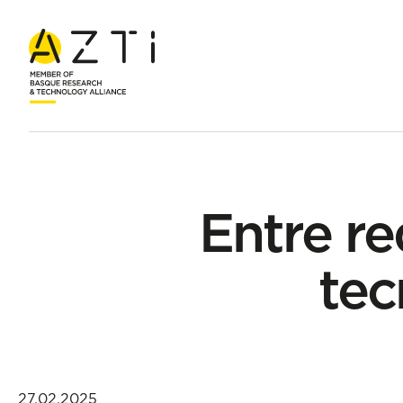
Hasiera
Bloga
Entre redes y datos: la revolución tecnológic
Entre re
tec
27.02.2025