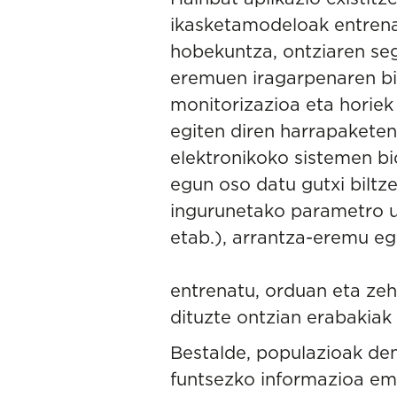
ikasketamodeloak entrenat
hobekuntza, ontziaren seg
eremuen iragarpenaren bi
monitorizazioa eta horiek
egiten diren harrapaketen 
elektronikoko sistemen bi
egun oso datu gutxi biltze
ingurunetako parametro u
etab.), arrantza-eremu e
entrenatu, orduan eta zeh
dituzte ontzian erabakiak
Bestalde, populazioak de
funtsezko informazioa em