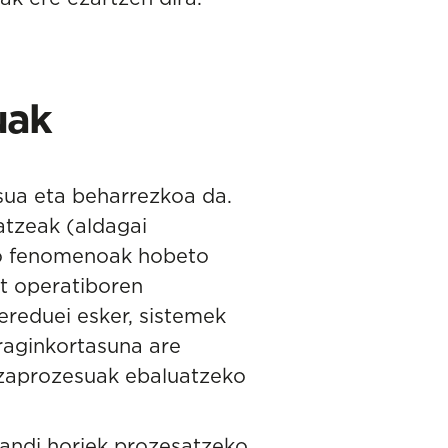
uak
sua eta beharrezkoa da.
atzeak (aldagai
ko fenomenoak hobeto
at operatiboren
ereduei esker, sistemek
raginkortasuna are
ntzaprozesuak ebaluatzeko
 handi horiek prozesatzeko,