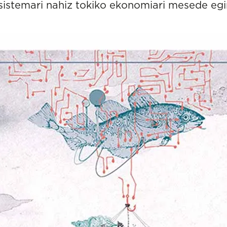
osistemari nahiz tokiko ekonomiari mesede egi