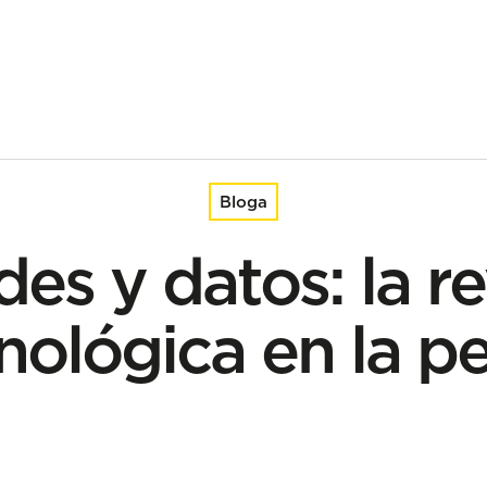
a en la pesca
Bloga
des y datos: la r
nológica en la p