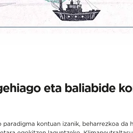
gehiago eta baliabide k
paradigma kontuan izanik, beharrezkoa da h
retara egokitzen laguntzeko. Klimaneutraltas