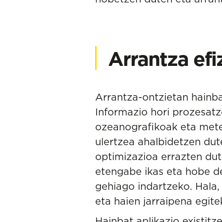
Arrantza ef
Arrantza-ontzietan hainba
Informazio hori prozesatz
ozeanografikoak eta mete
ulertzea ahalbidetzen dut
optimizazioa errazten dut
etengabe ikas eta hobe de
gehiago indartzeko. Hala,
eta haien jarraipena egite
Hainbat aplikazio existitz