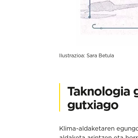
Ilustrazioa:
Sara Betula
Taknologia 
gutxiago
Klima-aldaketaren
egungo 
aldaketa arintzen eta hor