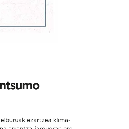
ontsumo
elburuak ezartzea klima-
una arrantza-jardueran ere