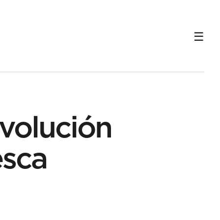
evolución
esca