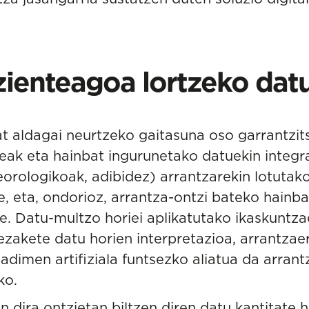
izienteagoa lortzeko dat
t aldagai neurtzeko gaitasuna oso garrantzit
eak eta hainbat ingurunetako datuekin integr
orologikoak, adibidez) arrantzarekin lotuta
e, eta, ondorioz, arrantza-ontzi bateko hainb
e. Datu-multzo horiei aplikatutako ikaskuntza
zakete datu horien interpretazioa, arrantzae
 adimen artifiziala funtsezko aliatua da arra
ko.
en dira ontzietan biltzen diren datu kantitate