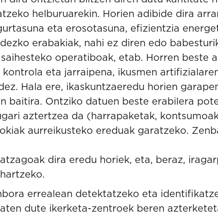
zeko helburuarekin. Horien adibide dira arra
urtasuna eta erosotasuna, efizientzia energet
dezko erabakiak, nahi ez diren edo babestur
 saihesteko operatiboak, etab. Horren beste a
kontrola eta jarraipena, ikusmen artifizialar
dez. Hala ere, ikaskuntzaeredu horien garapen
n baitira. Ontziko datuen beste erabilera pote
gari aztertzea da (harrapaketak, kontsumoak
gokiak aurreikusteko ereduak garatzeko. Zenb
atzagoak dira eredu horiek, eta, beraz, iraga
 hartzeko.
nbora errealean detektatzeko eta identifika
aten dute ikerketa-zentroek beren azterketet