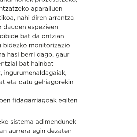
ntzatzeko aparailuen
ikoa, nahi diren arrantza-
ik dauden espezieen
dibide bat da ontzian
en bidezko monitorizazio
a hasi berri dago, gaur
ntzial bat hainbat
, ingurumenaldagaiak,
at eta datu gehiagorekin
rpen fidagarriagoak egiten
tzeko sistema adimendunek
an aurrera egin dezaten