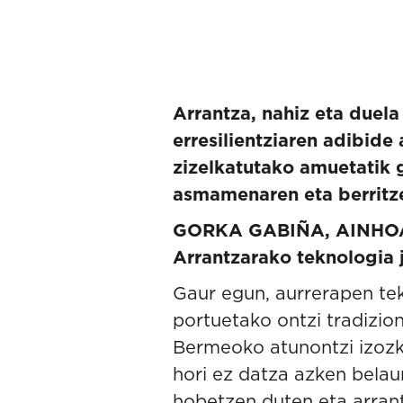
Arrantza, nahiz eta duel
erresilientziaren adibide
zizelkatutako amuetatik 
asmamenaren eta berritze
GORKA GABIÑA, AINHOA 
Arrantzarako teknologia 
Gaur egun, aurrerapen tek
portuetako ontzi tradizion
Bermeoko atunontzi izozka
hori ez datza azken belau
hobetzen duten eta arrant