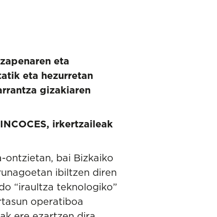
tzapenaren eta
tatik eta hezurretan
arrantza gizakiaren
COCES, irkertzaileak
-ontzietan, bai Bizkaiko
runagoetan ibiltzen diren
do “iraultza teknologiko”
ortasun operatiboa
ak ere ezartzen dira.