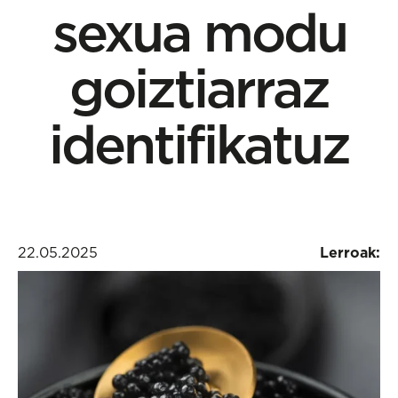
sexua modu
goiztiarraz
identifikatuz
22.05.2025
Lerroak: