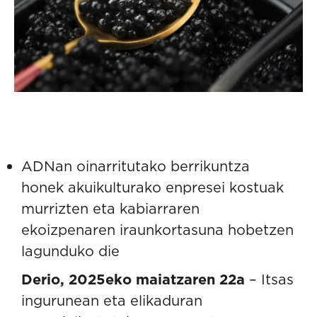
ADNan oinarritutako berrikuntza
honek akuikulturako enpresei kostuak
murrizten eta kabiarraren
ekoizpenaren iraunkortasuna hobetzen
lagunduko die
Derio, 2025eko maiatzaren 22a
– Itsas
ingurunean eta elikaduran