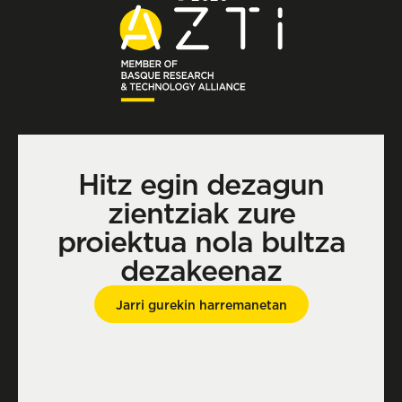
Hitz egin dezagun
zientziak zure
proiektua nola bultza
dezakeenaz
Jarri gurekin harremanetan