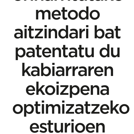
metodo
aitzindari bat
patentatu du
kabiarraren
ekoizpena
optimizatzeko
esturioen