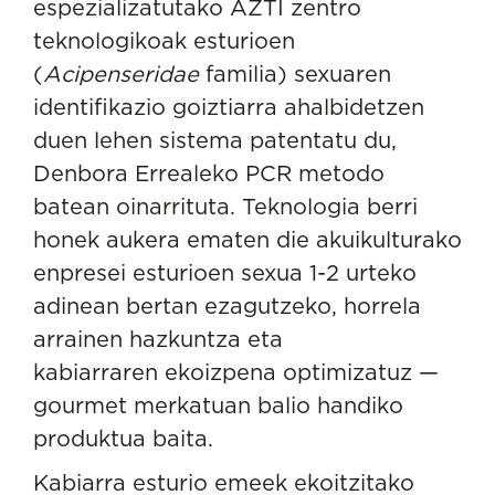
espezializatutako AZTI zentro
teknologikoak esturioen
(
Acipenseridae
familia) sexuaren
identifikazio goiztiarra ahalbidetzen
duen lehen sistema patentatu du,
Denbora Errealeko PCR metodo
batean oinarrituta. Teknologia berri
honek aukera ematen die akuikulturako
enpresei esturioen sexua 1-2 urteko
adinean bertan ezagutzeko, horrela
arrainen hazkuntza eta
kabiarraren ekoizpena optimizatuz —
gourmet merkatuan balio handiko
produktua baita.
Kabiarra esturio emeek ekoitzitako