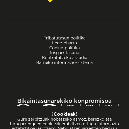
Pribatutasun politika
Lege-oharra
Cookie-politika
Irisgarritasuna
Kontratatzeko araudia
Barneko informazio-sistema
Bikaintasunarekiko konpromisoa
¡Cookieak!
Gure zerbitzuak hobetzeko asmoz, berezko eta
hirugarrengoen cookieak erabiltzen ditugu informazio
estatistikoa jasotzeko. Nabigatzen jarraitzen baduzu