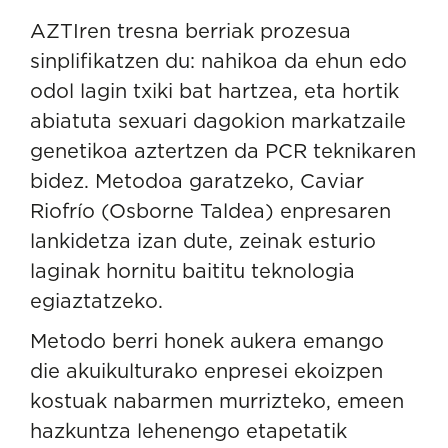
AZTIren tresna berriak prozesua
sinplifikatzen du: nahikoa da ehun edo
odol lagin txiki bat hartzea, eta hortik
abiatuta sexuari dagokion markatzaile
genetikoa aztertzen da PCR teknikaren
bidez. Metodoa garatzeko,
Caviar
Riofrío
(Osborne Taldea) enpresaren
lankidetza izan dute, zeinak esturio
laginak hornitu baititu teknologia
egiaztatzeko.
Metodo berri honek aukera emango
die akuikulturako enpresei ekoizpen
kostuak nabarmen murrizteko, emeen
hazkuntza lehenengo etapetatik