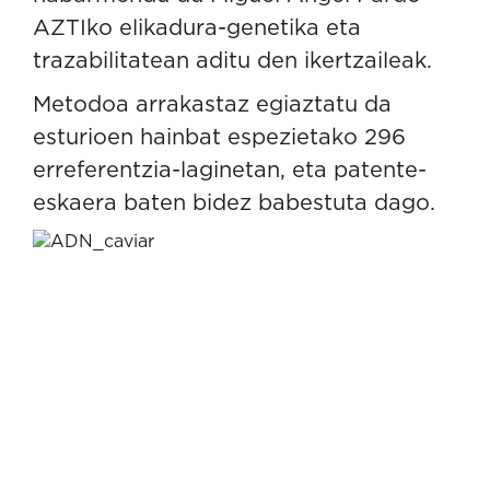
AZTIko
elikadura-genetika eta
trazabilitatean
aditu den ikertzaileak.
Metodoa arrakastaz egiaztatu da
esturioen hainbat espezietako 296
erreferentzia-laginetan, eta patente-
eskaera baten bidez babestuta dago.