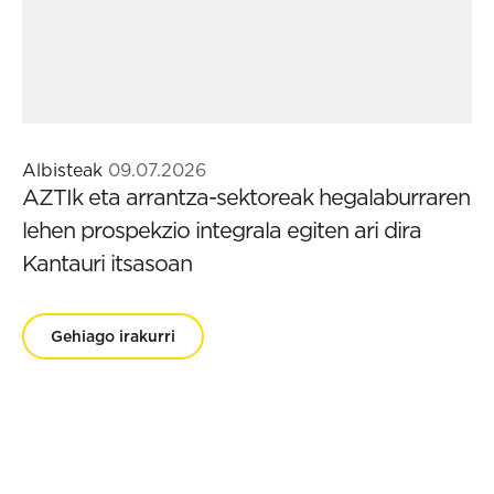
Albisteak
09.07.2026
AZTIk eta arrantza-sektoreak hegalaburraren
lehen prospekzio integrala egiten ari dira
Kantauri itsasoan
Gehiago irakurri