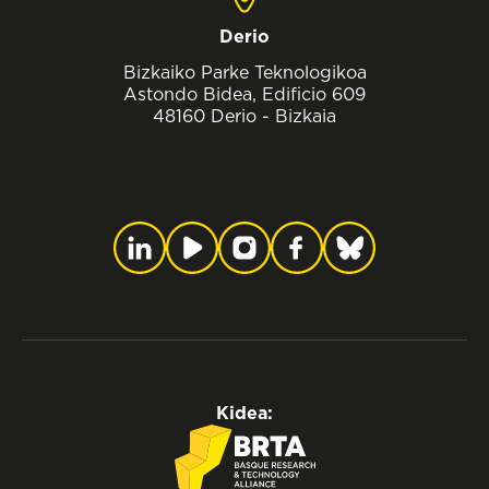
Derio
Bizkaiko Parke Teknologikoa
Astondo Bidea, Edificio 609
48160 Derio - Bizkaia
Kidea: