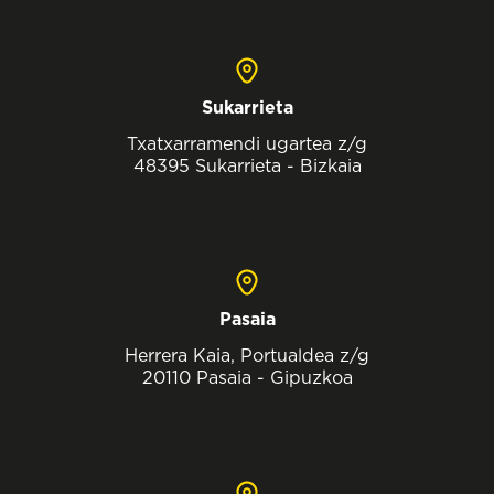
Sukarrieta
Txatxarramendi ugartea z/g
48395 Sukarrieta - Bizkaia
Pasaia
Herrera Kaia, Portualdea z/g
20110 Pasaia - Gipuzkoa