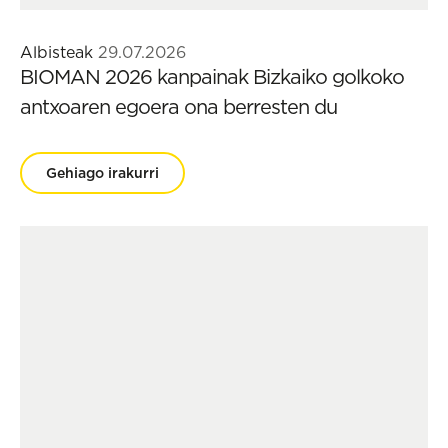
Albisteak
29.07.2026
BIOMAN 2026 kanpainak Bizkaiko golkoko
antxoaren egoera ona berresten du
Gehiago irakurri