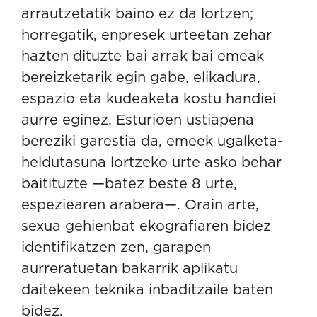
arrautzetatik baino ez da lortzen;
horregatik, enpresek urteetan zehar
hazten dituzte bai arrak bai emeak
bereizketarik egin gabe, elikadura,
espazio eta kudeaketa kostu handiei
aurre eginez. Esturioen ustiapena
bereziki garestia da, emeek ugalketa-
heldutasuna lortzeko urte asko behar
baitituzte —batez beste 8 urte,
espeziearen arabera—. Orain arte,
sexua gehienbat ekografiaren bidez
identifikatzen zen, garapen
aurreratuetan bakarrik aplikatu
daitekeen teknika inbaditzaile baten
bidez.