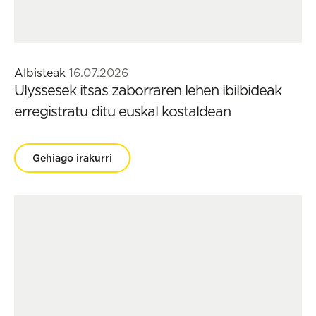
Albisteak
16.07.2026
Ulyssesek itsas zaborraren lehen ibilbideak
erregistratu ditu euskal kostaldean
Gehiago irakurri