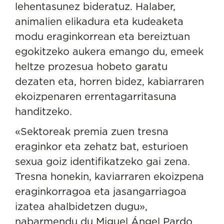
lehentasunez bideratuz. Halaber,
animalien elikadura eta kudeaketa
modu eraginkorrean eta bereiztuan
egokitzeko aukera emango du, emeek
heltze prozesua hobeto garatu
dezaten eta, horren bidez, kabiarraren
ekoizpenaren errentagarritasuna
handitzeko.
«Sektoreak premia zuen tresna
eraginkor eta zehatz bat, esturioen
sexua goiz identifikatzeko gai zena.
Tresna honekin, kaviarraren ekoizpena
eraginkorragoa eta jasangarriagoa
izatea ahalbidetzen dugu»,
nabarmendu du Miguel Ángel Pardo