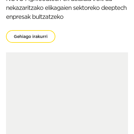
nekazaritzako elikagaien sektoreko deeptech
enpresak bultzatzeko
Gehiago irakurri