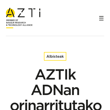
Hasiera
Albisteak
AZTIk ADNan orinarritutako metodo aitzindari bat
patentatu du kabiarraren ekoizpena optimizatzeko
esturioen sexua modu goiztiarraz identifikatuz
Albisteak
AZTIk
ADNan
orinarritutako