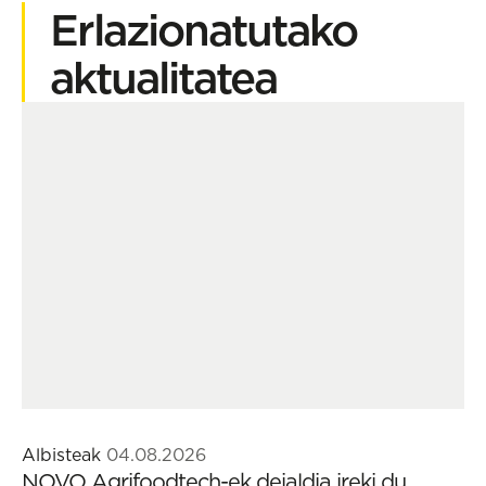
Erlazionatutako
aktualitatea
Albisteak
04.08.2026
NOVO Agrifoodtech-ek deialdia ireki du