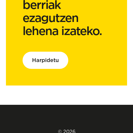
berriak
ezagutzen
lehena izateko.
Harpidetu
© 2026