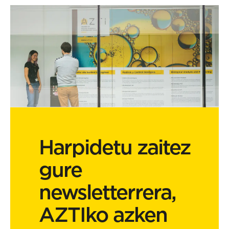
Harpidetu zaitez
gure
newsletterrera,
AZTIko azken