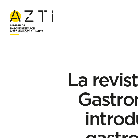
Hasiera
Albisteak
La revista International Journal of Gastr
La revis
Gastro
introd
gastro