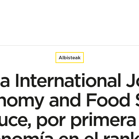
onomy and Food Science introduce, por primera vez, la gastronomía
Albisteak
ta International J
nomy and Food 
uce, por primera 
nomía en el ran