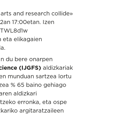
arts and research collide»
22an 17:00etan. Izen
fGTWL8d1w
 eta elikagaien
a.
an du bere onarpen
cience (IJGFS)
aldizkariak
koen munduan sartzea lortu
dizea % 65 baino gehiago
aren aldizkari
iatzeko erronka, eta ospe
kariko argitaratzaileen