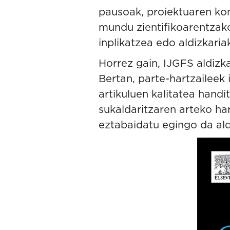
pausoak, proiektuaren ko
mundu zientifikoarentzak
inplikatzea edo aldizkari
Horrez gain, IJGFS aldizk
Bertan, parte-hartzaileek
artikuluen kalitatea handi
sukaldaritzaren arteko ha
eztabaidatu egingo da al