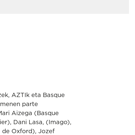
tzek, AZTIk eta Basque
armenen parte
 Mari Aizega (Basque
er), Dani Lasa, (Imago),
 de Oxford), Jozef