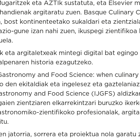
ugaritzek eta AZTIk sustatuta, eta Elsevier m
k handienak argitaratu zuen. Basque Culinary C
, bost kontinenteetako sukaldari eta zientzia
zio-gune izan nahi zuen, ikuspegi zientifikoa 
uela.
ek eta argitaletxeak mintegi digital bat egingo
alpenaren historia ezagutzeko.
 Gastronomy and Food Science: when culinary 
o den ekitaldiak eta ingelesez eta gaztelania
Gastronomy and Food Science (IJGFS) aldizkari
ien zientziaren elkarrekintzari buruzko ikerk
astronomiko-zientifikoko profesionalak, argita
tu.
en jatorria, sorrera eta proiektua nola garatu