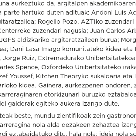
una aurkeztuko da, argitalpen akademikoaren 
parte hartuko duten adituak: Andoni Luis Ad
taratzailea; Rogelio Pozo, AZTIko zuzendari 
Centerreko zuzendari nagusia; Juan Carlos Ar
IJGFS aldizkariko argitaratzaileen burua; Mor
ilea; Dani Lasa Imago komunitateko kidea eta 
a, Jorge Ruiz, Extremadurako Unibertsitateko
Charles Spence, Oxfordeko Unibertsitateko ira
ozef Youssef, Kitchen Theoryko sukaldaria eta 
arloko kidea. Gainera, aurkezpenen ondoren, z
arreraginaren etorkizunari buruzko eztabaida
ariei galderak egiteko aukera izango dute.
teak beste, mundu zientifikoak zein gastrono
karreragina nola alda dezakeen zehaztea izan
rdi eztabaidatuko ditu, hala nola: ideia nola