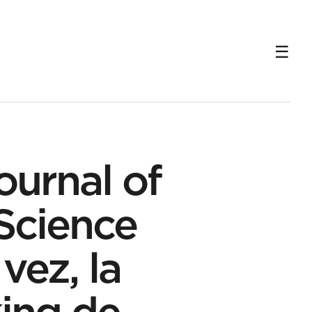
 en el ranking de revistas científicas de alta calidad
ournal of
Science
vez, la
king de