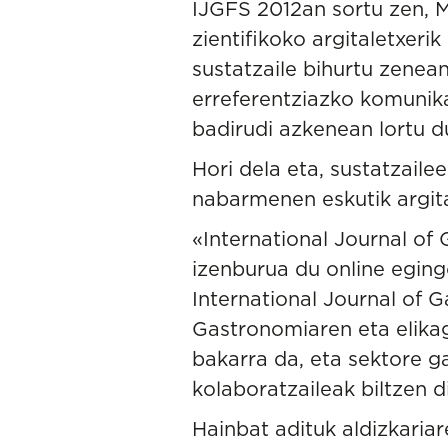
IJGFS 2012an sortu zen, M
zientifikoko argitaletxeri
sustatzaile bihurtu zenean
erreferentziazko komunika
badirudi azkenean lortu d
Hori dela eta, sustatzaile
nabarmenen eskutik argit
«International Journal of
izenburua du online eging
International Journal of 
Gastronomiaren eta elikaga
bakarra da, eta sektore g
kolaboratzaileak biltzen di
Hainbat adituk aldizkariar