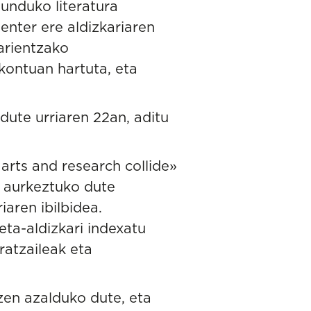
unduko literatura
enter ere aldizkariaren
larientzako
kontuan hartuta, eta
 dute urriaren 22an, aditu
arts and research collide»
z aurkeztuko dute
aren ibilbidea.
eta-aldizkari indexatu
ratzaileak eta
 zen azalduko dute, eta