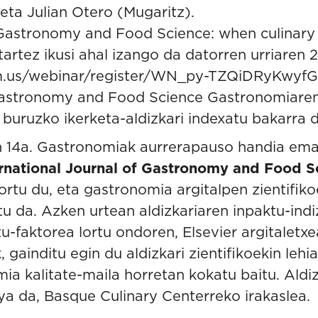
eta Julian Otero (Mugaritz).
 Gastronomy and Food Science: when culinary 
artez ikusi ahal izango da datorren urriaren 
om.us/webinar/register/WN_py-TZQiDRyKwy
 Gastronomy and Food Science Gastronomiaren
i buruzko ikerketa-aldizkari indexatu bakarra d
n 14a. Gastronomiak aurrerapauso handia em
ernational Journal of Gastronomy and Food S
lortu du, eta gastronomia argitalpen zientifi
rtu da. Azken urtean aldizkariaren inpaktu-in
u-faktorea lortu ondoren, Elsevier argitaletxe
 gainditu egin du aldizkari zientifikoekin leh
ia kalitate-maila horretan kokatu baitu. Aldiz
a da, Basque Culinary Centerreko irakaslea.