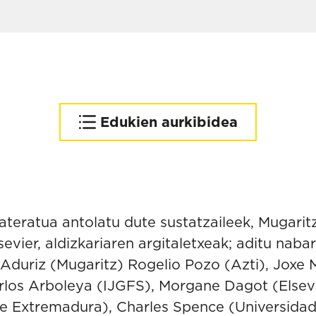
Edukien aurkibidea
International Journal of
Gastronomy and Food
Science
Inpaktu-faktorea
ateratua antolatu dute sustatzaileek, Mugari
sevier, aldizkariaren argitaletxeak; aditu nab
 Aduriz (Mugaritz) Rogelio Pozo (Azti), Joxe
rlos Arboleya (IJGFS), Morgane Dagot (Elsevi
de Extremadura), Charles Spence (Universidad