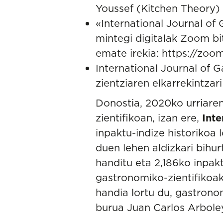
Youssef (Kitchen Theory) 
«International Journal of
mintegi digitalak Zoom bit
emate irekia:
https://zo
International Journal of
zientziaren elkarrekintzar
Donostia, 2020ko urriare
zientifikoan, izan ere,
Int
inpaktu-indize historikoa 
duen lehen aldizkari bihu
handitu eta 2,186ko inpakt
gastronomiko-zientifikoak,
handia lortu du, gastronom
burua Juan Carlos Arboley