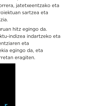
rrera, jatetxeentzako eta
oiektuan sartzea eta
zia.
uruan hitz egingo da.
ktu-indizea indartzeko eta
entziaren eta
ekia egingo da, eta
retan eragiten.