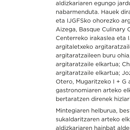
aldizkariaren egungo jard
nabarmenduta. Hauek dira 
eta IJGFSko ohorezko argi
Aizega, Basque Culinary 
Centerreko irakaslea eta 
argitaletxeko argitaratza
argitaratzaileen buru ohi
argitaratzaile elkartua; 
argitaratzaile elkartua; J
Otero, Mugaritzeko I + G 
gastronomiaren arteko elk
bertaratzen direnek hizl
Mintegiaren helburua, bes
sukaldaritzaren arteko el
aldizkariaren hainbat alde