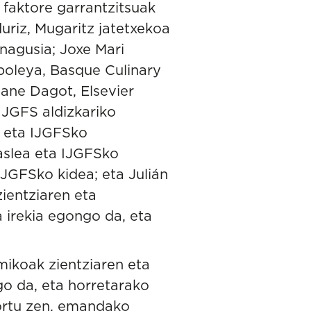
faktore garrantzitsuak
uriz, Mugaritz jatetxekoa
nagusia; Joxe Mari
boleya, Basque Culinary
gane Dagot, Elsevier
IJGFS aldizkariko
a eta IJGFSko
kaslea eta IJGFSko
IJGFSko kidea; eta Julián
ientziaren eta
 irekia egongo da, eta
mikoak zientziaren eta
go da, eta horretarako
 sortu zen, emandako