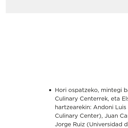
Hori ospatzeko, mintegi b
Culinary Centerrek, eta El
hartzearekin: Andoni Luis
Culinary Center), Juan Ca
Jorge Ruiz (Universidad 