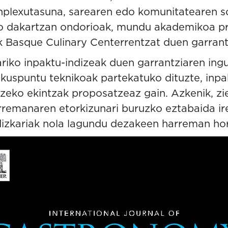
nplexutasuna, sarearen edo komunitatearen so
o dakartzan ondorioak, mundu akademikoa pr
ak Basque Culinary Centerrentzat duen garrant
ariko inpaktu-indizeak duen garrantziaren ing
 ikuspuntu teknikoak partekatuko dituzte, inpa
tzeko ekintzak proposatzeaz gain. Azkenik, zi
rremanaren etorkizunari buruzko eztabaida ir
dizkariak nola lagundu dezakeen harreman hor