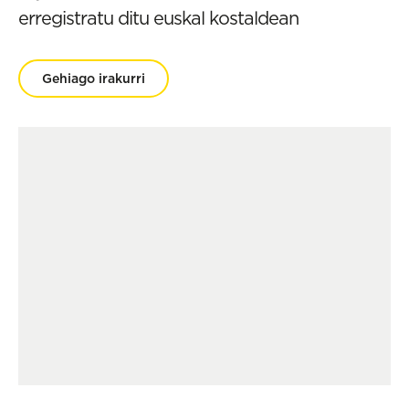
erregistratu ditu euskal kostaldean
Gehiago irakurri