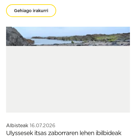
Gehiago irakurri
Albisteak
16.07.2026
Ulyssesek itsas zaborraren lehen ibilbideak