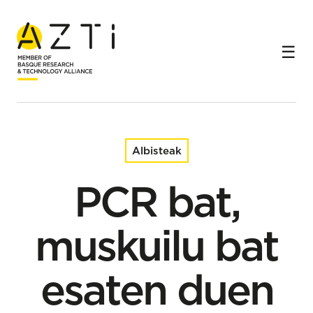
Hasiera
Albisteak
PCR bat, muskuilu bat esaten duen tokikoa dela
ziurtatzeko
Albisteak
PCR bat,
muskuilu bat
esaten duen