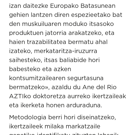
izan daitezke Europako Batasunean
gehien lantzen diren espezieetako bat
den muskuiluaren moduko itsasoko
produktuen jatorria arakatzeko, eta
haien trazabilitatea bermatu ahal
izateko, merkataritza-iruzurra
saihesteko, itsas baliabide hori
babesteko eta azken
kontsumitzailearen segurtasuna
bermatzeko», azaldu du Ane del Rio
AZTIko doktoretza aurreko ikertzaileak
eta ikerketa honen arduraduna.
Metodologia berri hori diseinatzeko,
ikertzaileek milaka markatzaile