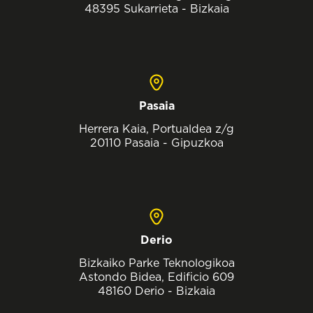
48395 Sukarrieta - Bizkaia
Pasaia
Herrera Kaia, Portualdea z/g
20110 Pasaia - Gipuzkoa
Derio
Bizkaiko Parke Teknologikoa
Astondo Bidea, Edificio 609
48160 Derio - Bizkaia