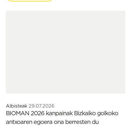
Albisteak
29.07.2026
BIOMAN 2026 kanpainak Bizkaiko golkoko
antxoaren egoera ona berresten du