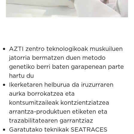
AZTI zentro teknologikoak muskuiluen
jatorria bermatzen duen metodo
genetiko berri baten garapenean parte
hartu du
Ikerketaren helburua da iruzurraren
aurka borrokatzea eta
kontsumitzaileak kontzientziatzea
arrantza-produktuen etiketen eta
trazabilitatearen garrantziaz
Garatutako teknikak SEATRACES