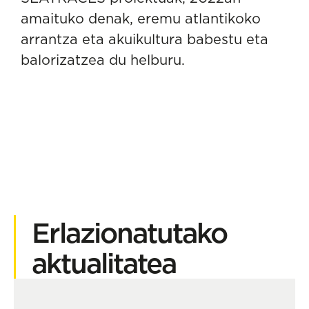
amaituko denak, eremu atlantikoko
arrantza eta akuikultura babestu eta
balorizatzea du helburu.
Erlazionatutako
aktualitatea