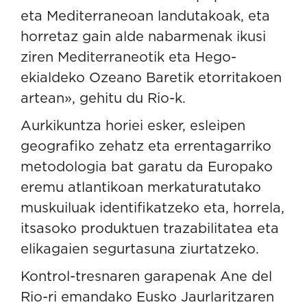
eta Mediterraneoan landutakoak, eta
horretaz gain alde nabarmenak ikusi
ziren Mediterraneotik eta Hego-
ekialdeko Ozeano Baretik etorritakoen
artean», gehitu du Rio-k.
Aurkikuntza horiei esker, esleipen
geografiko zehatz eta errentagarriko
metodologia bat garatu da Europako
eremu atlantikoan merkaturatutako
muskuiluak identifikatzeko eta, horrela,
itsasoko produktuen trazabilitatea eta
elikagaien segurtasuna ziurtatzeko.
Kontrol-tresnaren garapenak Ane del
Rio-ri emandako Eusko Jaurlaritzaren