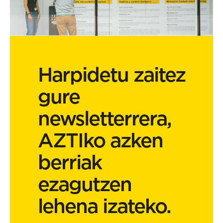
Harpidetu zaitez
gure
newsletterrera,
AZTIko azken
berriak
ezagutzen
lehena izateko.