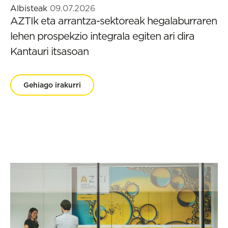
Albisteak
09.07.2026
AZTIk eta arrantza-sektoreak hegalaburraren
lehen prospekzio integrala egiten ari dira
Kantauri itsasoan
Gehiago irakurri