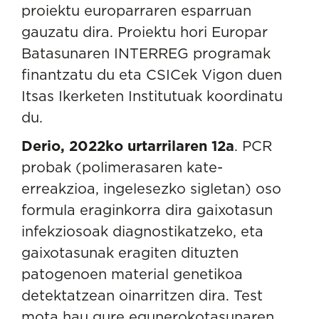
proiektu europarraren esparruan
gauzatu dira. Proiektu hori Europar
Batasunaren INTERREG programak
finantzatu du eta CSICek Vigon duen
Itsas Ikerketen Institutuak koordinatu
du.
Derio, 2022ko urtarrilaren 12a
. PCR
probak (polimerasaren kate-
erreakzioa, ingelesezko sigletan) oso
formula eraginkorra dira gaixotasun
infekziosoak diagnostikatzeko, eta
gaixotasunak eragiten dituzten
patogenoen material genetikoa
detektatzean oinarritzen dira. Test
mota hau gure egunerokotasunaren