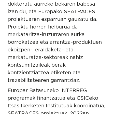
doktoratu aurreko bekaren babesa
izan du, eta Europako
SEATRACES
proiektuaren esparruan gauzatu da.
Proiektu horren helburua da
merkataritza-iruzurraren aurka
borrokatzea eta arrantza-produktuen
ekoizpen-, eraldaketa- eta
merkaturatze-sektoreak nahiz
kontsumitzaileak berak
kontzientziatzea etiketen eta
trazabilitatearen garrantziaz.
Europar Batasuneko INTERREG
programak finantzatua eta CSICeko
Itsas Ikerketen Institutuak koordinatua,
SEATRACES proiektuak, 2022an