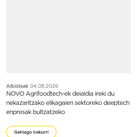
Albisteak
04.08.2026
NOVO Agrifoodtech-ek deialdia ireki du
nekazaritzako elikagaien sektoreko deeptech
enpresak bultzatzeko
Gehiago irakurri