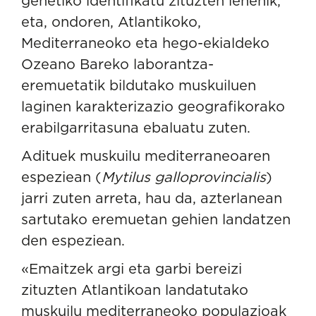
genetiko identifikatu zituzten lehenik,
eta, ondoren, Atlantikoko,
Mediterraneoko eta hego-ekialdeko
Ozeano Bareko laborantza-
eremuetatik bildutako muskuiluen
laginen karakterizazio geografikorako
erabilgarritasuna ebaluatu zuten.
Adituek muskuilu mediterraneoaren
espeziean (
Mytilus galloprovincialis
)
jarri zuten arreta, hau da, azterlanean
sartutako eremuetan gehien landatzen
den espeziean.
«Emaitzek argi eta garbi bereizi
zituzten Atlantikoan landatutako
muskuilu mediterraneoko populazioak