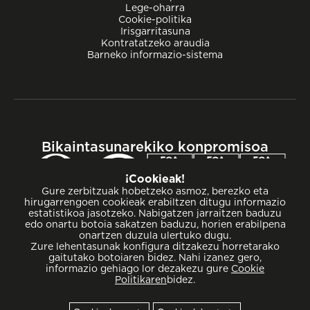
Lege-oharra
Cookie-politika
Irisgarritasuna
Kontratatzeko araudia
Barneko informazio-sistema
Bikaintasunarekiko konpromisoa
¡Cookieak!
Gure zerbitzuak hobetzeko asmoz, berezko eta
hirugarrengoen cookieak erabiltzen ditugu informazio
estatistikoa jasotzeko. Nabigatzen jarraitzen baduzu
edo onartu botoia sakatzen baduzu, horien erabilpena
onartzen duzula ulertuko dugu.
Zure lehentasunak konfigura ditzakezu horretarako
gaitutako botoiaren bidez. Nahi izanez gero,
informazio gehiago lor dezakezu gure
Cookie
Politikaren
bidez.