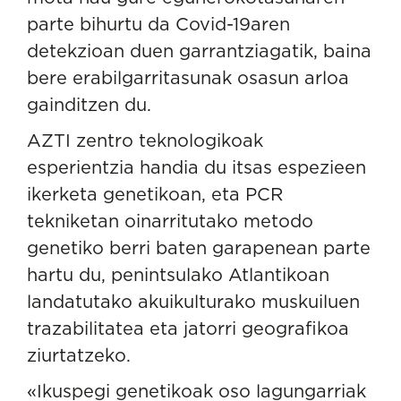
parte bihurtu da Covid-19aren
detekzioan duen garrantziagatik, baina
bere erabilgarritasunak osasun arloa
gainditzen du.
AZTI zentro teknologikoak
esperientzia handia du itsas espezieen
ikerketa genetikoan, eta
PCR
tekniketan
oinarritutako metodo
genetiko berri baten garapenean parte
hartu du, penintsulako Atlantikoan
landatutako akuikulturako muskuiluen
trazabilitatea eta jatorri geografikoa
ziurtatzeko.
«Ikuspegi genetikoak oso lagungarriak