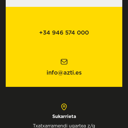
+34 946 574 000
info@azti.es
Sukarrieta
Txatxarramendi ugartea z/g