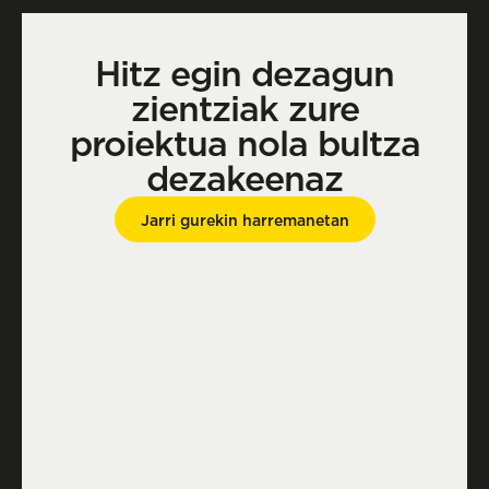
Hitz egin dezagun
zientziak zure
proiektua nola bultza
dezakeenaz
Jarri gurekin harremanetan