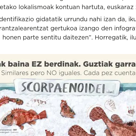
tako lokalismoak kontuan hartuta, euskaraz z
dentifikazio gidatatik urrundu nahi izan da, i
arrantzalearentzat gertukoa izango den infograf
 honen parte sentitu daitezen”. Horregatik, i