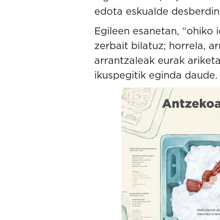
edota eskualde desberdine
Egileen esanetan, “ohiko i
zerbait bilatuz; horrela, 
arrantzaleak eurak ariketa
ikuspegitik eginda daude.