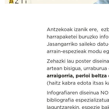
Antzekoak izanik ere, ezb
harrapaketei buruzko inf
Jasangarriko
saileko datu-
arrain-espezieak modu eg
Zehazki lau poster diseina
artean bisigua, urraburu
arraigorria, perloi beltz
(haitz kabra edota itsas 
Infografiaren diseinua
NO
bibliografia espezializatu
laguntzarekin, espezie ba