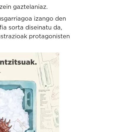
ein gaztelaniaz.
kusgarriagoa izango den
ia sorta diseinatu da,
lustrazioak protagonisten