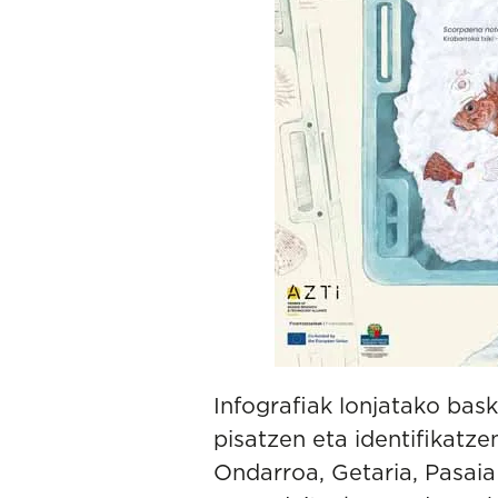
Infografiak lonjatako bask
pisatzen eta identifikatze
Ondarroa, Getaria, Pasaia