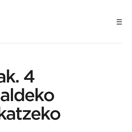
ak. 4
ialdeko
ikatzeko