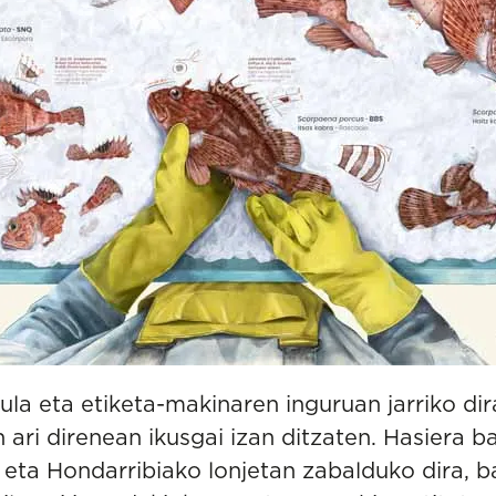
ula eta etiketa-makinaren inguruan jarriko dir
n ari direnean ikusgai izan ditzaten. Hasiera b
 eta Hondarribiako lonjetan zabalduko dira, ba