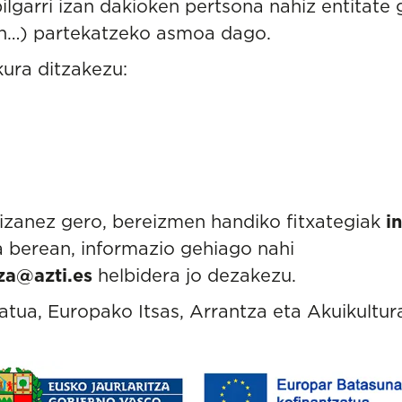
garri izan dakioken pertsona nahiz entitate g
kin…) partekatzeko asmoa dago.
ura ditzakezu:
i izanez gero, bereizmen handiko fitxategiak
i
ra berean, informazio gehiago nahi
za@azti.es
helbidera jo dezakezu.
zatua, Europako Itsas, Arrantza eta Akuikultu