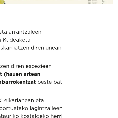
eta arrantzaleen
a Kudeaketa
deskargatzen diren unean
tzen diren espezieen
at (hauen artean
abarrokentzat
beste bat
ki elkarlanean eta
 portuetako lagintzaileen
tauriko kostaldeko herri