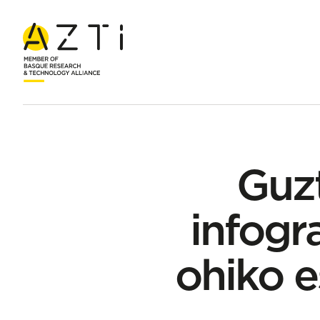
Hasiera
Albisteak
Guztiak garrantzitsuak. 4 infografia Kant
Guzt
infogr
ohiko e