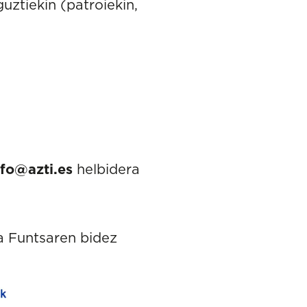
uztiekin (patroiekin,
nfo@azti.es
helbidera
ra Funtsaren bidez