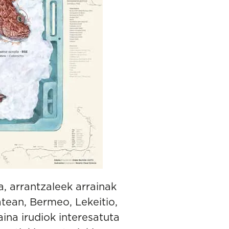
a, arrantzaleek arrainak
atean, Bermeo, Lekeitio,
ina irudiok interesatuta