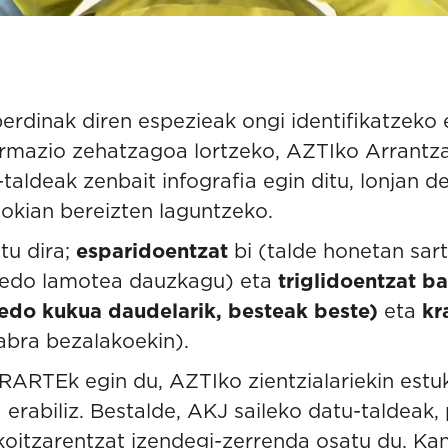
erdinak diren espezieak ongi identifikatzeko 
ormazio zehatzagoa lortzeko, AZTIko
Arrantz
taldeak zenbait infografia egin ditu, lonjan 
okian bereizten laguntzeko.
tu dira;
esparidoentzat
bi (talde honetan sar
a edo lamotea dauzkagu) eta
triglidoentzat b
a edo kukua daudelarik, besteak beste)
eta
kr
kabra bezalakoekin).
RARTE
k egin du, AZTIko zientzialariekin estu
a erabiliz. Bestalde, AKJ saileko datu-taldeak,
koitzarentzat izendegi-zerrenda osatu du, Kan