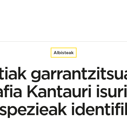
auri isurialdeko ohiko espezieak identifikatzeko
Albisteak
iak garrantzitsu
afia Kantauri isur
spezieak identif