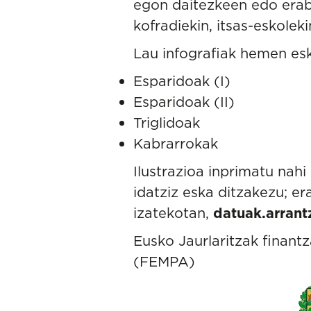
egon daitezkeen edo erabil
kofradiekin, itsas-eskole
Lau infografiak hemen esk
Esparidoak (I)
Esparidoak (II)
Triglidoak
Kabrarrokak
Ilustrazioa inprimatu nah
idatziz eska ditzakezu; e
izatekotan,
datuak.arrant
Eusko Jaurlaritzak finant
(FEMPA)