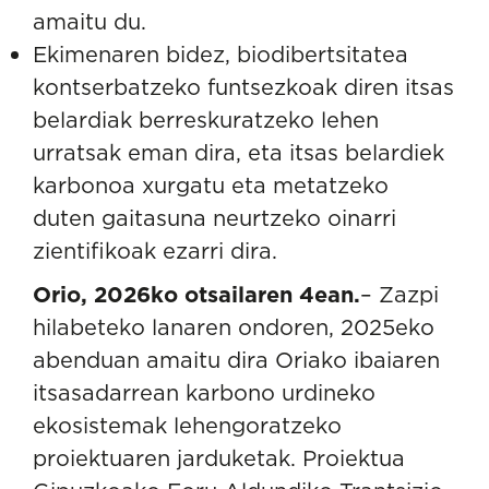
amaitu du.
Ekimenaren bidez, biodibertsitatea
kontserbatzeko funtsezkoak diren itsas
belardiak berreskuratzeko lehen
urratsak eman dira, eta itsas belardiek
karbonoa xurgatu eta metatzeko
duten gaitasuna neurtzeko oinarri
zientifikoak ezarri dira.
Orio, 2026ko otsailaren 4ean.
– Zazpi
hilabeteko lanaren ondoren, 2025eko
abenduan amaitu dira
Oriako ibaiaren
itsasadarrean karbono urdineko
ekosistemak lehengoratzeko
proiektuaren
jarduketak. Proiektua