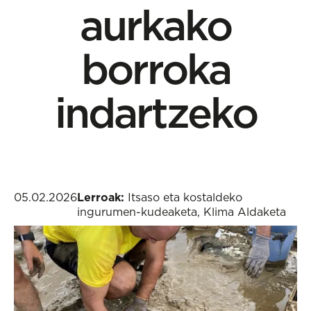
aurkako
borroka
indartzeko
05.02.2026
Lerroak:
Itsaso eta kostaldeko
ingurumen-kudeaketa
,
Klima Aldaketa