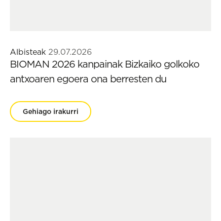
Albisteak
29.07.2026
BIOMAN 2026 kanpainak Bizkaiko golkoko
antxoaren egoera ona berresten du
Gehiago irakurri