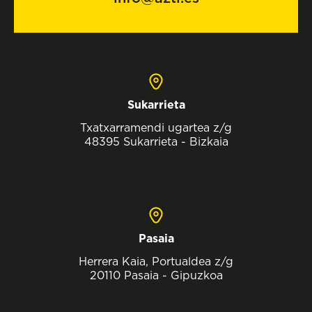
Sukarrieta
Txatxarramendi ugartea z/g
48395 Sukarrieta - Bizkaia
Pasaia
Herrera Kaia, Portualdea z/g
20110 Pasaia - Gipuzkoa