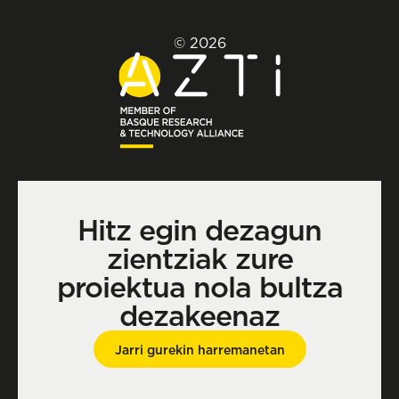
© 2026
Hitz egin dezagun
zientziak zure
proiektua nola bultza
dezakeenaz
Jarri gurekin harremanetan