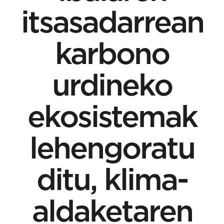
itsasadarrean
karbono
urdineko
ekosistemak
lehengoratu
ditu, klima-
aldaketaren