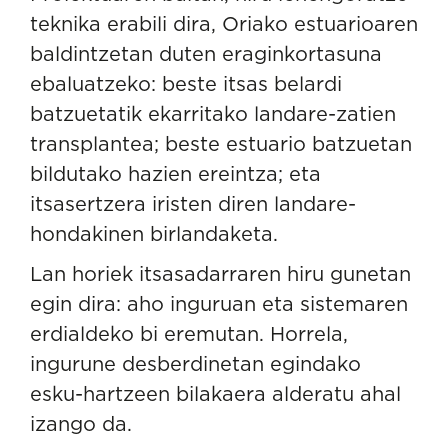
teknika erabili dira, Oriako estuarioaren
baldintzetan duten eraginkortasuna
ebaluatzeko: beste itsas belardi
batzuetatik ekarritako landare-zatien
transplantea; beste estuario batzuetan
bildutako hazien ereintza; eta
itsasertzera iristen diren landare-
hondakinen birlandaketa.
Lan horiek itsasadarraren hiru gunetan
egin dira: aho inguruan eta sistemaren
erdialdeko bi eremutan. Horrela,
ingurune desberdinetan egindako
esku-hartzeen bilakaera alderatu ahal
izango da.