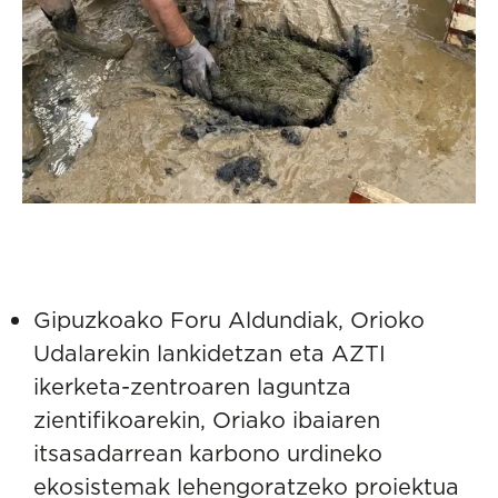
Gipuzkoako Foru Aldundiak, Orioko
Udalarekin lankidetzan eta AZTI
ikerketa-zentroaren laguntza
zientifikoarekin, Oriako ibaiaren
itsasadarrean karbono urdineko
ekosistemak lehengoratzeko proiektua