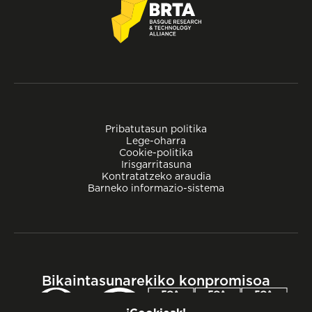
Pribatutasun politika
Lege-oharra
Cookie-politika
Irisgarritasuna
Kontratatzeko araudia
Barneko informazio-sistema
Bikaintasunarekiko konpromisoa