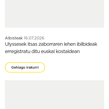
Albisteak
16.07.2026
Ulyssesek itsas zaborraren lehen ibilbideak
erregistratu ditu euskal kostaldean
Gehiago irakurri