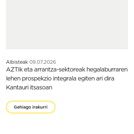
Albisteak
09.07.2026
AZTIk eta arrantza-sektoreak hegalaburraren
lehen prospekzio integrala egiten ari dira
Kantauri itsasoan
Gehiago irakurri