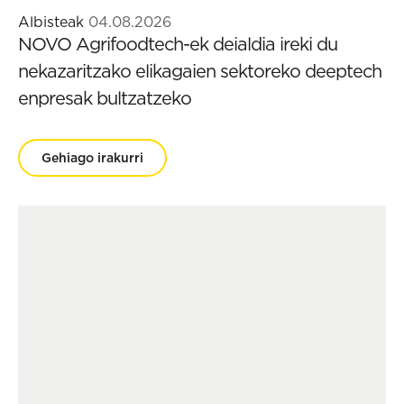
Albisteak
04.08.2026
NOVO Agrifoodtech-ek deialdia ireki du
nekazaritzako elikagaien sektoreko deeptech
enpresak bultzatzeko
Gehiago irakurri