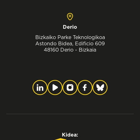
Derio
Bizkaiko Parke Teknologikoa
Astondo Bidea, Edificio 609
48160 Derio - Bizkaia
Kidea: