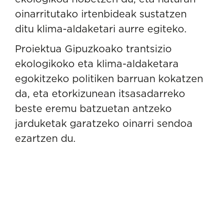
oinarritutako irtenbideak sustatzen
ditu klima-aldaketari aurre egiteko.
Proiektua Gipuzkoako trantsizio
ekologikoko eta klima-aldaketara
egokitzeko politiken barruan kokatzen
da, eta etorkizunean itsasadarreko
beste eremu batzuetan antzeko
jarduketak garatzeko oinarri sendoa
ezartzen du.