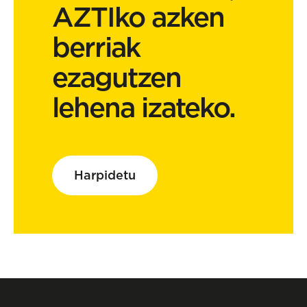
AZTIko azken
berriak
ezagutzen
lehena izateko.
Harpidetu