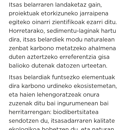
Itsas belarraren landaketaz gain,
proiektuak etorkizuneko jarraipena
egiteko oinarri zientifikoak ezarri ditu.
Horretarako, sedimentu-laginak hartu
dira, itsas belardiek modu naturalean
zenbat karbono metatzeko ahalmena
duten aztertzeko erreferentzia gisa
balioko dutenak datozen urteetan.
Itsas belardiak funtsezko elementuak
dira karbono urdineko ekosistemetan
,
eta haien lehengoratzeak onura
zuzenak ditu bai ingurumenean bai
herritarrengan: biodibertsitatea
sendotzen du, itsasadarraren kalitate
ekologikoa hobetzen du, eta naturan