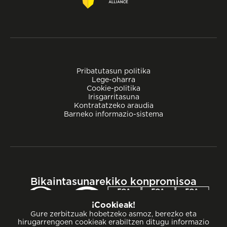
Pribatutasun politika
Lege-oharra
Cookie-politika
Irisgarritasuna
Kontratatzeko araudia
Barneko informazio-sistema
Bikaintasunarekiko konpromisoa
¡Cookieak!
Gure zerbitzuak hobetzeko asmoz, berezko eta
hirugarrengoen cookieak erabiltzen ditugu informazio