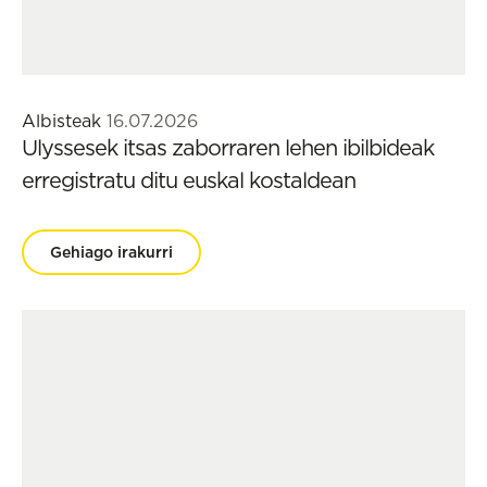
Albisteak
16.07.2026
Ulyssesek itsas zaborraren lehen ibilbideak
erregistratu ditu euskal kostaldean
Gehiago irakurri