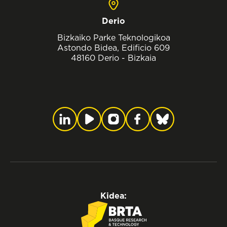
Derio
Bizkaiko Parke Teknologikoa
Astondo Bidea, Edificio 609
48160 Derio - Bizkaia
Kidea: