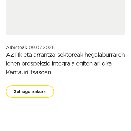
Albisteak
09.07.2026
AZTIk eta arrantza-sektoreak hegalaburraren
lehen prospekzio integrala egiten ari dira
Kantauri itsasoan
Gehiago irakurri