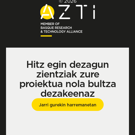
© 2026
Hitz egin dezagun
zientziak zure
proiektua nola bultza
dezakeenaz
Jarri gurekin harremanetan