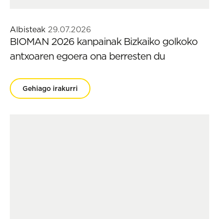
Albisteak
29.07.2026
BIOMAN 2026 kanpainak Bizkaiko golkoko
antxoaren egoera ona berresten du
Gehiago irakurri