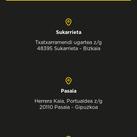
Sukarrieta
Txatxarramendi ugartea z/g
48395 Sukarrieta - Bizkaia
Pasaia
Herrera Kaia, Portualdea z/g
20110 Pasaia - Gipuzkoa