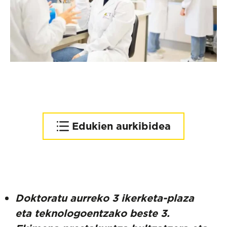
Edukien aurkibidea
Doktoratu aurreko
ikerlarientzat:
Teknologoentzat:
Doktoratu aurreko 3 ikerketa-plaza
eta teknologoentzako beste 3.