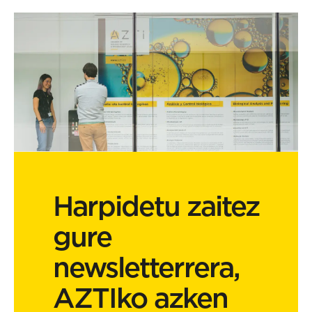
Harpidetu zaitez
gure
newsletterrera,
AZTIko azken