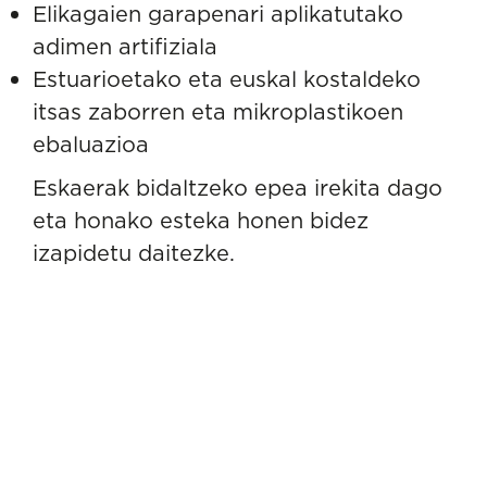
Elikagaien garapenari aplikatutako
adimen artifiziala
Estuarioetako eta euskal kostaldeko
itsas zaborren eta mikroplastikoen
ebaluazioa
Eskaerak bidaltzeko epea irekita dago
eta honako
esteka honen bidez
izapidetu daitezke.