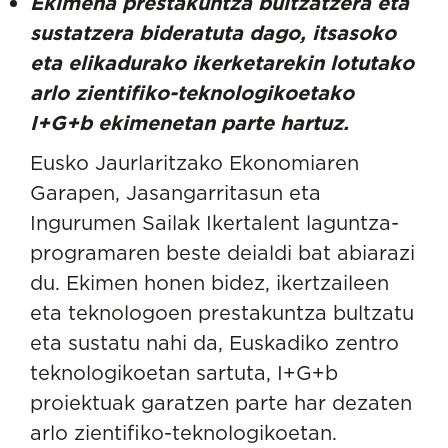
Ekimena prestakuntza bultzatzera eta
sustatzera bideratuta dago, itsasoko
eta elikadurako ikerketarekin lotutako
arlo zientifiko-teknologikoetako
I+G+b ekimenetan parte hartuz.
Eusko Jaurlaritzako Ekonomiaren
Garapen, Jasangarritasun eta
Ingurumen Sailak Ikertalent laguntza-
programaren beste deialdi bat abiarazi
du. Ekimen honen bidez, ikertzaileen
eta teknologoen prestakuntza bultzatu
eta sustatu nahi da, Euskadiko zentro
teknologikoetan sartuta, I+G+b
proiektuak garatzen parte har dezaten
arlo zientifiko-teknologikoetan.