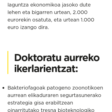
laguntza ekonomikoa jasoko dute
lehen eta bigarren urtean, 2.000
eurorekin osatuta, eta urtean 1.000
euro izango dira.
Doktoratu aurreko
ikerlarientzat:
Bakteriofagoak patogeno zoonotikoen
aurrean elikaduraren segurtasunerako
estrategia gisa erabiltzean
oinarritutako tresna bioteknologiko