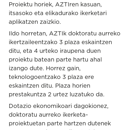
Proiektu horiek, AZTIren kasuan,
itsasoko eta elikadurako ikerketari
aplikatzen zaizkio.
Ildo horretan, AZTIk doktoratu aurreko
ikertzaileentzako 3 plaza eskaintzen
ditu, eta 4 urteko iraupena duen
proiektu batean parte hartu ahal
izango dute. Horrez gain,
teknologoentzako 3 plaza ere
eskaintzen ditu. Plaza horien
prestakuntza 2 urtez luzatuko da.
Dotazio ekonomikoari dagokionez,
doktoratu aurreko ikerketa-
proiektuetan parte hartzen dutenek