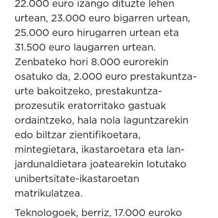
22.000 euro izango dituzte lehen
urtean, 23.000 euro bigarren urtean,
25.000 euro hirugarren urtean eta
31.500 euro laugarren urtean.
Zenbateko hori 8.000 eurorekin
osatuko da, 2.000 euro prestakuntza-
urte bakoitzeko, prestakuntza-
prozesutik eratorritako gastuak
ordaintzeko, hala nola laguntzarekin
edo biltzar zientifikoetara,
mintegietara, ikastaroetara eta lan-
jardunaldietara joatearekin lotutako
unibertsitate-ikastaroetan
matrikulatzea.
Teknologoek, berriz, 17.000 euroko