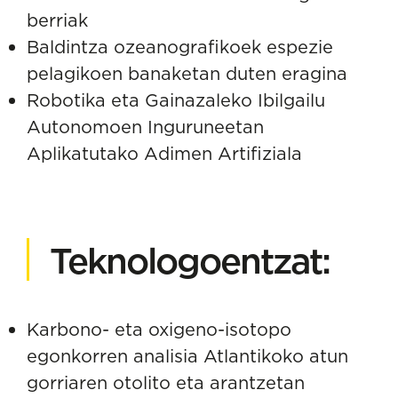
berriak
Baldintza ozeanografikoek espezie
pelagikoen banaketan duten eragina
Robotika eta Gainazaleko Ibilgailu
Autonomoen Inguruneetan
Aplikatutako Adimen Artifiziala
Teknologoentzat:
Karbono- eta oxigeno-isotopo
egonkorren analisia Atlantikoko atun
gorriaren otolito eta arantzetan