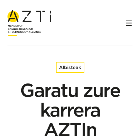
Hasiera
Albisteak
Garatu zure karrera AZTIn IKERTALENT programaren
bidez
Albisteak
Garatu zure
karrera
AZTIn