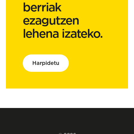
berriak
ezagutzen
lehena izateko.
Harpidetu