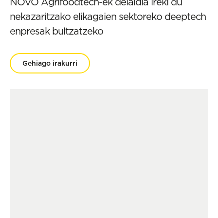
NOVO Agrifoodtech-ek deialdia ireki du
nekazaritzako elikagaien sektoreko deeptech
enpresak bultzatzeko
Gehiago irakurri