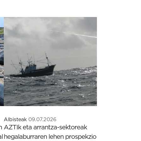
Albisteak
09.07.2026
n
AZTIk eta arrantza-sektoreak
al
hegalaburraren lehen prospekzio