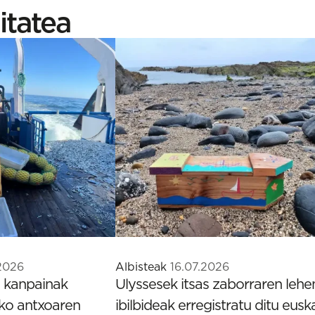
itatea
2026
Albisteak
16.07.2026
kanpainak
Ulyssesek itsas zaborraren lehe
oko antxoaren
ibilbideak erregistratu ditu eusk