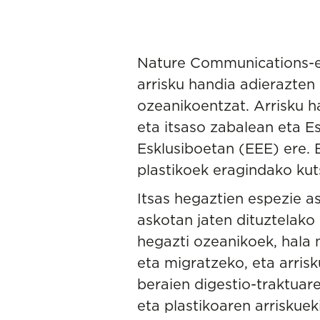
Nature Communications-en
arrisku handia adierazten
ozeanikoentzat. Arrisku h
eta itsaso zabalean eta 
Esklusiboetan (EEE) ere. 
plastikoek eragindako ku
Itsas hegaztien espezie a
askotan jaten dituztelako 
hegazti ozeanikoek, hala n
eta migratzeko, eta arris
beraien digestio-traktuare
eta plastikoaren arriskue