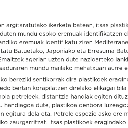
 argitaratutako ikerketa
batean, itsas plasti
 duten mundu osoko eremuak identifikatzen di
andiko eremuak identifikatu ziren Mediterrane
Estatu Batuetako, Japoniako eta Erresuma B
Emaitzek agerian uzten dute nazioarteko lan
tsaduraren mundu mailako mehatxuari aurre e
sko bereziki sentikorrak dira plastikoek eragi
edo bertan korapilatzen direlako elikagai bila
ola petreleek, distantzia handiak egiten dituz
ku handiagoa dute, plastikoa denbora luzeago
n egitura dela eta. Petrele espezie asko ere 
kiko zaurgarritzat. Itsas plastikoek eraginda