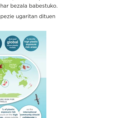
ehar bezala babestuko.
spezie ugaritan dituen