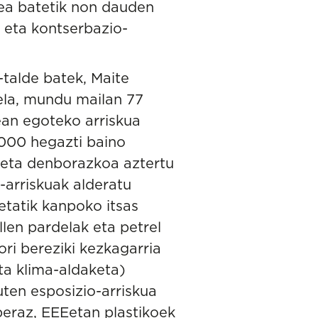
zea batetik non dauden
- eta kontserbazio-
-talde batek,
Maite
ela, mundu mailan 77
ean egoteko arriskua
.000 hegazti baino
 eta denborazkoa aztertu
-arriskuak alderatu
etatik kanpoko itsas
en pardelak eta petrel
ori bereziki kezkagarria
ta klima-aldaketa)
ten esposizio-arriskua
beraz, EEEetan plastikoek