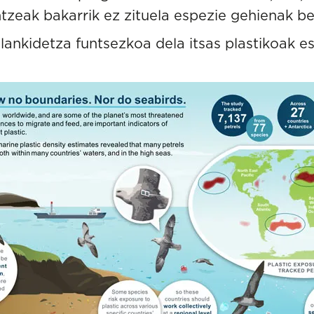
tzeak bakarrik ez zituela espezie gehienak b
lankidetza funtsezkoa dela itsas plastikoak e