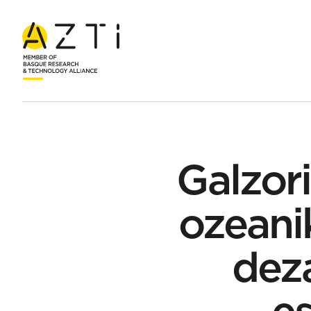
Hasiera
Albisteak
Galzorian dauden itsas hegazti ozeanikoe
Galzor
ozeani
deza
e