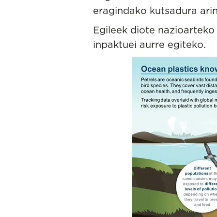
eragindako kutsadura arin
Egileek diote nazioarteko 
inpaktuei aurre egiteko.