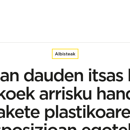
k arrisku handia izan dezakete plastikoarekiko esposizioan egot
Albisteak
ian dauden itsas 
koek arrisku hand
kete plastikoar
sposizioan egote