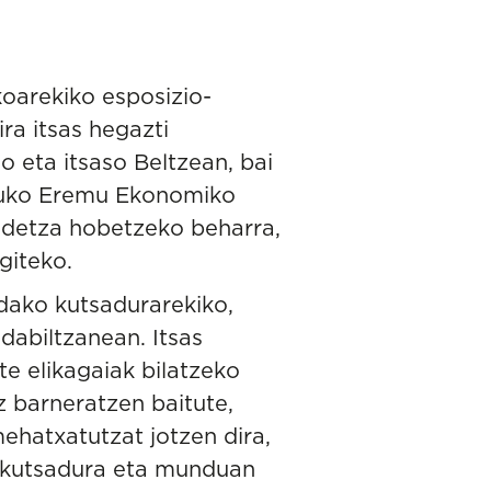
koarekiko esposizio-
ra itsas hegazti
o eta itsaso Beltzean, bai
atuko Eremu Ekonomiko
kidetza hobetzeko beharra,
giteko.
ndako kutsadurarekiko,
 dabiltzanean. Itsas
te elikagaiak bilatzeko
z barneratzen baitute,
mehatxatutzat jotzen dira,
ko kutsadura eta munduan