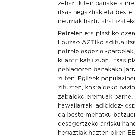
zehar duten banaketa irre
itsas hegaztiak eta beste
neurriak hartu ahal izatek
Petrelen eta plastiko oze
Louzao
AZTIko aditua its
petrele espezie -pardelak
kuantifikatu zuen. Itsas 
gehiagoren banakako jarr
zuten. Egileek populazioen
zituzten, kostaldeko nazi
zabaleko eremuak barne. 
hawaiiarrak, adibidez- esp
da beste mehatxu batzuen 
desagertzeko arrisku hand
hegaztiak hazten diren EE