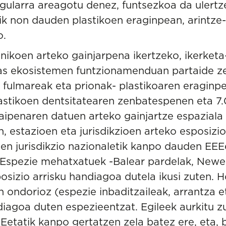
gularra areagotu denez, funtsezkoa da ulert
tik non dauden plastikoen eraginpean, arintze
o.
anikoen arteko gainjarpena ikertzeko, ikerketa
as ekosistemen funtzionamenduan partaide z
, fulmareak eta prionak- plastikoaren eraginp
plastikoen dentsitatearen zenbatespenen eta 7
aipenaren datuen arteko gainjartze espaziala
, estazioen eta jurisdikzioen arteko esposizio
oen jurisdikzio nazionaletik kanpo dauden EEE
Espezie mehatxatuek -Balear pardelak, Newell
osizio arrisku handiagoa dutela ikusi zuten. H
ondorioz (espezie inbaditzaileak, arrantza e
iagoa duten espezieentzat. Egileek aurkitu zu
Eetatik kanpo gertatzen zela batez ere, eta, 