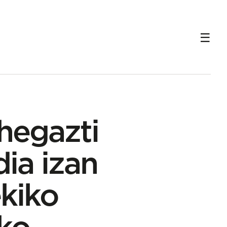
eko
hegazti
ia izan
ekiko
ko