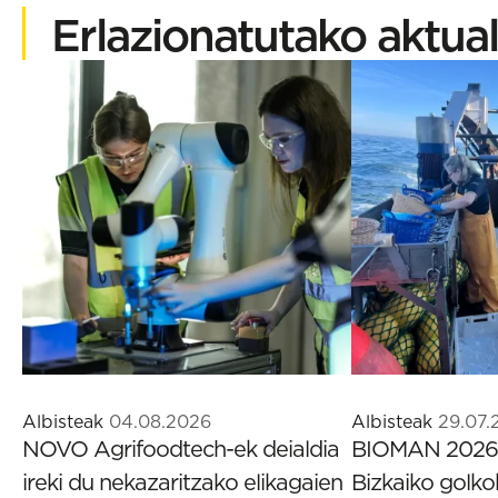
Erlazionatutako aktual
Albisteak
04.08.2026
Albisteak
29.07.
NOVO Agrifoodtech-ek deialdia
BIOMAN 2026 
ireki du nekazaritzako elikagaien
Bizkaiko golk