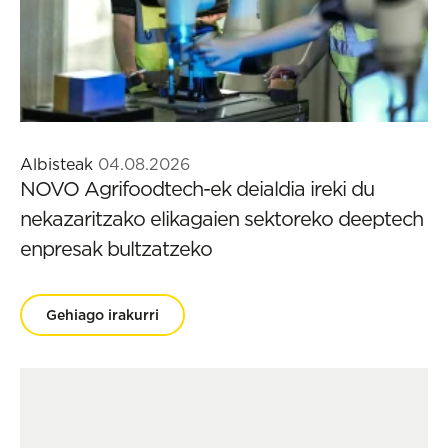
Albisteak
04.08.2026
NOVO Agrifoodtech-ek deialdia ireki du
nekazaritzako elikagaien sektoreko deeptech
enpresak bultzatzeko
Gehiago irakurri