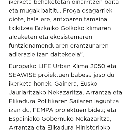
ikerketa behaketetan oinarritzen baita
eta mugak baititu. Froga osagarriek
diote, hala ere, antxoaren tamaina
txikitzea Bizkaiko Golkoko klimaren
aldaketen eta ekosistemaren
funtzionamenduaren erantzunaren
adierazle izan daitekeela”.
Europako LIFE Urban Klima 2050 eta
SEAWISE proiektuen babesa jaso du
ikerketa honek. Gainera, Eusko
Jaurlaritzako Nekazaritza, Arrantza eta
Elikadura Politikaren Sailaren laguntza
izan du, FEMPA proiektuen bidez; eta
Espainiako Gobernuko Nekazaritza,
Arrantza eta Elikadura Ministerioko