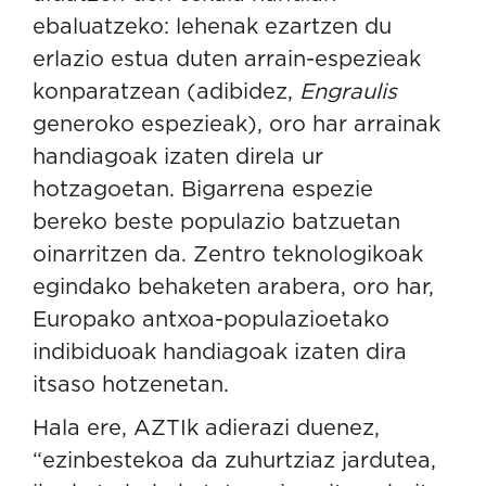
ebaluatzeko: lehenak ezartzen du
erlazio estua duten arrain-espezieak
konparatzean (adibidez,
Engraulis
generoko espezieak), oro har arrainak
handiagoak izaten direla ur
hotzagoetan. Bigarrena espezie
bereko beste populazio batzuetan
oinarritzen da. Zentro teknologikoak
egindako behaketen arabera, oro har,
Europako antxoa-populazioetako
indibiduoak handiagoak izaten dira
itsaso hotzenetan.
Hala ere, AZTIk adierazi duenez,
“ezinbestekoa da zuhurtziaz jardutea,