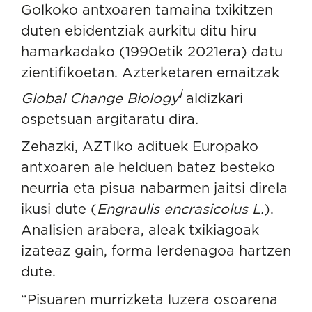
Golkoko antxoaren tamaina txikitzen
duten ebidentziak aurkitu ditu hiru
hamarkadako (1990etik 2021era) datu
zientifikoetan. Azterketaren emaitzak
i
Global Change Biology
aldizkari
ospetsuan argitaratu dira
.
Zehazki, AZTIko adituek Europako
antxoaren ale helduen batez besteko
neurria eta pisua nabarmen jaitsi direla
ikusi dute (
Engraulis encrasicolus L.
).
Analisien arabera, aleak txikiagoak
izateaz gain, forma lerdenagoa hartzen
dute.
“Pisuaren murrizketa luzera osoarena