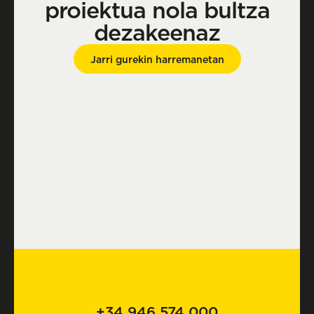
proiektua nola bultza
dezakeenaz
Jarri gurekin harremanetan
+34 946 574 000