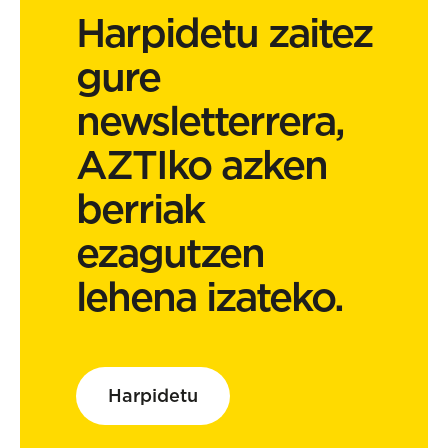
Harpidetu zaitez
gure
newsletterrera,
AZTIko azken
berriak
ezagutzen
lehena izateko.
Harpidetu