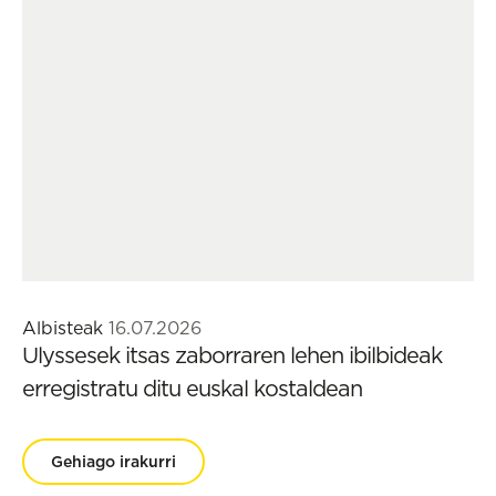
Albisteak
16.07.2026
Ulyssesek itsas zaborraren lehen ibilbideak
erregistratu ditu euskal kostaldean
Gehiago irakurri