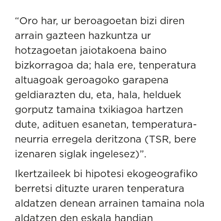
“Oro har, ur beroagoetan bizi diren
arrain gazteen hazkuntza ur
hotzagoetan jaiotakoena baino
bizkorragoa da; hala ere, tenperatura
altuagoak geroagoko garapena
geldiarazten du, eta, hala, helduek
gorputz tamaina txikiagoa hartzen
dute, adituen esanetan, temperatura-
neurria erregela deritzona (TSR, bere
izenaren siglak ingelesez)”.
Ikertzaileek bi hipotesi ekogeografiko
berretsi dituzte uraren tenperatura
aldatzen denean arrainen tamaina nola
aldatzen den eskala handian