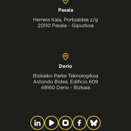
Pasaia
Herrera Kaia, Portualdea z/g
20110 Pasaia - Gipuzkoa
Derio
Bizkaiko Parke Teknologikoa
Astondo Bidea, Edificio 609
48160 Derio - Bizkaia