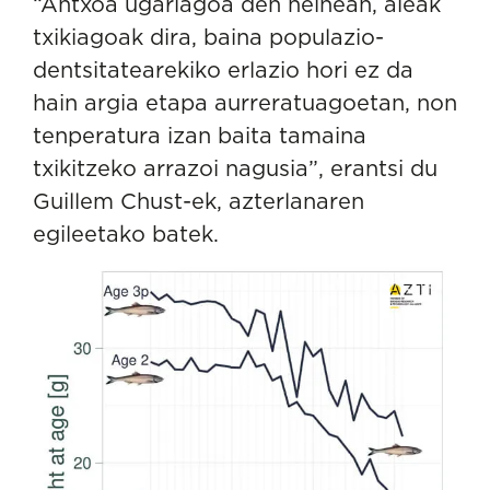
“Antxoa ugariagoa den heinean, aleak
txikiagoak dira, baina populazio-
dentsitatearekiko erlazio hori ez da
hain argia etapa aurreratuagoetan, non
tenperatura izan baita tamaina
txikitzeko arrazoi nagusia”, erantsi du
Guillem Chust-ek, azterlanaren
egileetako batek.