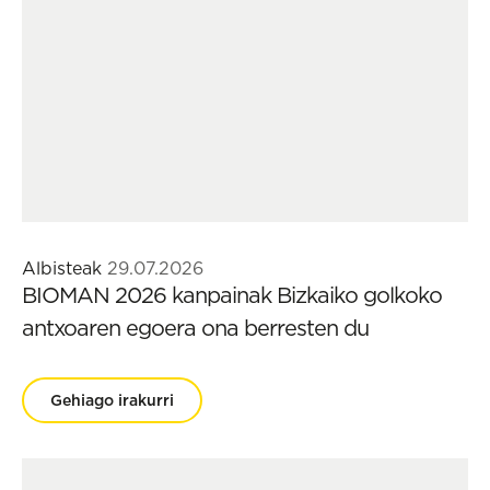
Albisteak
29.07.2026
BIOMAN 2026 kanpainak Bizkaiko golkoko
antxoaren egoera ona berresten du
Gehiago irakurri