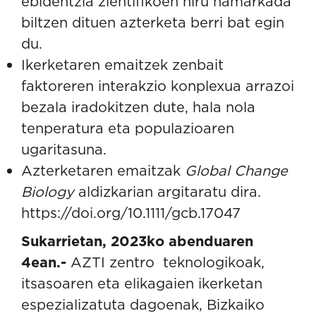
ebidentzia zientifikoen hiru hamarkada
biltzen dituen azterketa berri bat egin
du.
Ikerketaren emaitzek zenbait
faktoreren interakzio konplexua arrazoi
bezala iradokitzen dute, hala nola
tenperatura eta populazioaren
ugaritasuna.
Azterketaren emaitzak
Global Change
Biology
aldizkarian argitaratu dira.
https://doi.org/10.1111/gcb.17047
Sukarrietan,
2023ko abenduaren
4ean.-
AZTI zentro teknologikoak,
itsasoaren eta elikagaien ikerketan
espezializatuta dagoenak, Bizkaiko