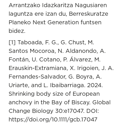
Arrantzako Idazkaritza Nagusiaren
laguntza ere izan du, Berreskuratze
Planeko Next Generation funtsen
bidez.
[1] Taboada, F. G., G. Chust, M.
Santos Mocoroa, N. Aldanondo, A.
Fontán, U. Cotano, P. Álvarez, M.
Erauskin-Extramiana, X. Irigoien, J. A.
Fernandes-Salvador, G. Boyra, A.
Uriarte, and L. Ibaibarriaga. 2024.
Shrinking body size of European
anchovy in the Bay of Biscay. Global
Change Biology 30:e17047. DOI:
https://doi.org/10.1111/gcb.17047