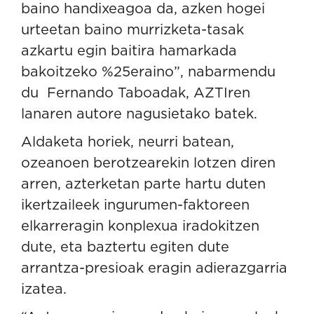
baino handixeagoa da, azken hogei
urteetan baino murrizketa-tasak
azkartu egin baitira hamarkada
bakoitzeko %25eraino”, nabarmendu
du Fernando Taboadak, AZTIren
lanaren autore nagusietako batek.
Aldaketa horiek, neurri batean,
ozeanoen berotzearekin lotzen diren
arren
, azterketan parte hartu duten
ikertzaileek ingurumen-faktoreen
elkarreragin konplexua iradokitzen
dute, eta baztertu egiten dute
arrantza-presioak eragin adierazgarria
izatea.