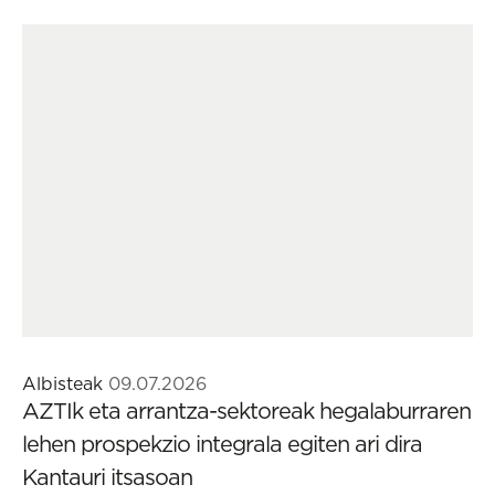
Albisteak
09.07.2026
AZTIk eta arrantza-sektoreak hegalaburraren
lehen prospekzio integrala egiten ari dira
Kantauri itsasoan