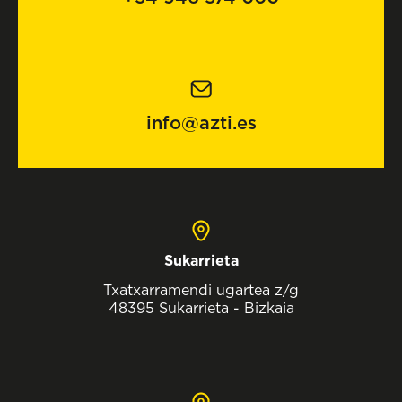
info@azti.es
Sukarrieta
Txatxarramendi ugartea z/g
48395 Sukarrieta - Bizkaia