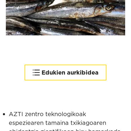
Edukien aurkibidea
Temperatura-neurria
erregela
AZTI zentro teknologikoak
espeziearen tamaina txikiagoaren