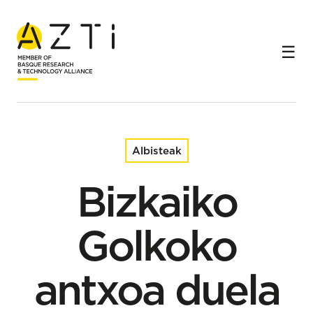
Hasiera
Albisteak
Bizkaiko Golkoko antxoa duela 30 urtekoa baino
txikiagoa da
Albisteak
Bizkaiko
Golkoko
antxoa duela