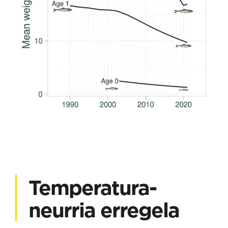
Temperatura-
neurria erregela