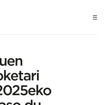
ia jaso du
duen
ketari
 2025eko
jaso du