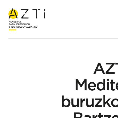
Hasiera
Albisteak
AZTIk parte hartu duen Mediterraneoaren 
AZT
Medit
buruzko
Bartze