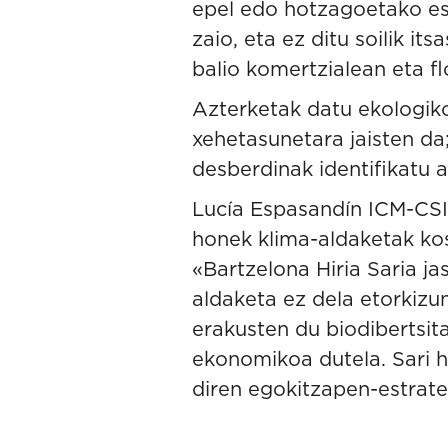
epel edo hotzagoetako esp
zaio, eta ez ditu soilik i
balio komertzialean eta fl
Azterketak datu ekologiko
xehetasunetara jaisten da
desberdinak identifikatu a
Lucía Espasandín ICM-CSIC
honek klima-aldaketak kos
«Bartzelona Hiria Saria j
aldaketa ez dela etorkizu
erakusten du biodibertsit
ekonomikoa dutela. Sari 
diren egokitzapen-estrate