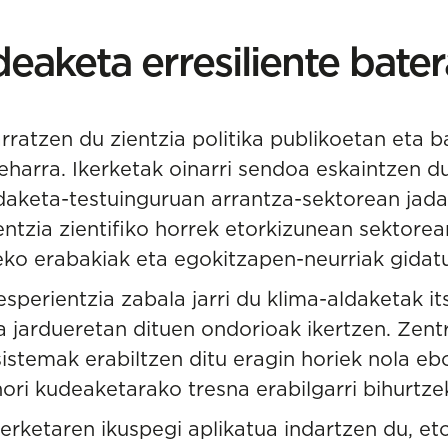
eaketa erresiliente bate
ratzen du zientzia politika publikoetan eta b
harra. Ikerketak oinarri sendoa eskaintzen d
aketa-testuinguruan arrantza-sektorean jada 
entzia zientifiko horrek etorkizunean sektore
ko erabakiak eta egokitzapen-neurriak gidatu
esperientzia zabala jarri du klima-aldaketak i
jardueretan dituen ondorioak ikertzen. Zentr
istemak erabiltzen ditu eragin horiek nola e
ori kudeaketarako tresna erabilgarri bihurtze
erketaren ikuspegi aplikatua indartzen du, e