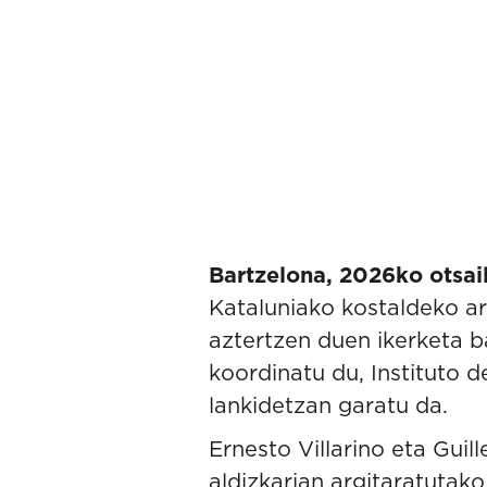
Bartzelona, 2026ko otsail
Kataluniako kostaldeko ar
aztertzen duen ikerketa b
koordinatu du,
Instituto d
lankidetzan garatu da.
Ernesto Villarino
eta
Guil
aldizkarian argitaratutak