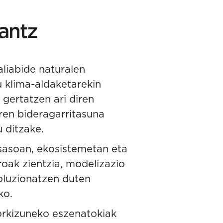
rantz
aliabide naturalen
u klima-aldaketarekin
gertatzen ari diren
aren bideragarritasuna
 ditzake.
tsasoa
n, ekosistemetan eta
oak zientzia, modelizazio
boluzionatzen duten
ko.
torkizuneko eszenatokiak