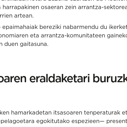
a harrapakinen osaeran zein arrantza-sektore
rien artean.
ko epaimahaiak bereziki nabarmendu du ikerke
onomiaren eta arrantza-komunitateen gaineko
an duen gaitasuna.
aren eraldaketari buruz
zken hamarkadetan itsasoaren tenperaturak e
epelagoetara egokitutako espezieen— presentz