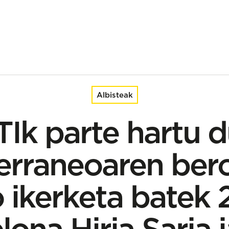
beroketari buruzko ikerketa batek 2025eko Bartzelona Hiria Sar
Albisteak
Ik parte hartu 
erraneoaren bero
 ikerketa batek
lona Hiria Saria 