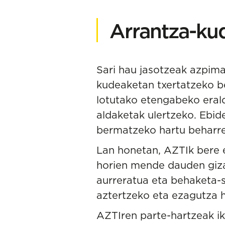
Arrantza-kud
Sari hau jasotzeak azpimar
kudeaketan txertatzeko be
lotutako etengabeko erald
aldaketak ulertzeko. Ebid
bermatzeko hartu beharre
Lan honetan, AZTIk bere
horien mende dauden giza 
aurreratua eta behaketa-s
aztertzeko eta ezagutza h
AZTIren parte-hartzeak ik