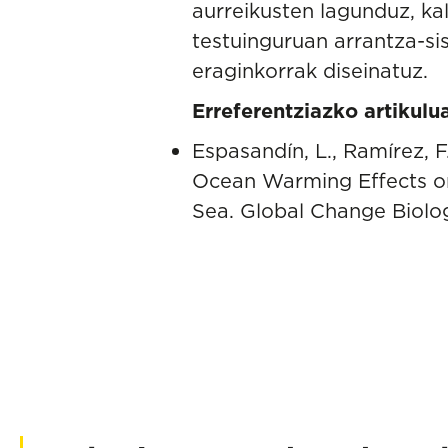
aurreikusten lagunduz, k
testuinguruan arrantza-si
eraginkorrak diseinatuz.
Erreferentziazko artikulu
Espasandín, L., Ramírez, F.,
Ocean Warming Effects o
Sea. Global Change Biolog