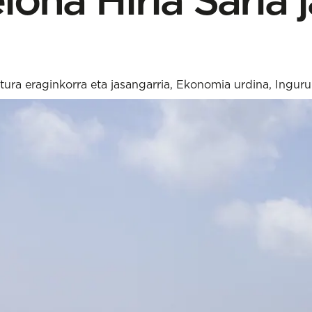
tura eraginkorra eta jasangarria
,
Ekonomia urdina
,
Inguru