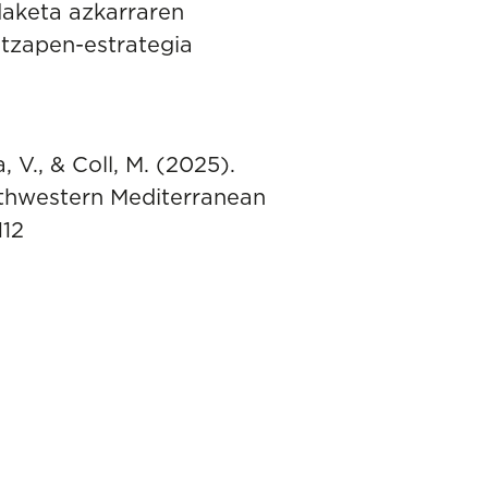
daketa azkarraren
itzapen-estrategia
, V., & Coll, M. (2025).
thwestern Mediterranean
112