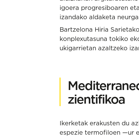
igoera progresiboaren et
izandako aldaketa neurgar
Bartzelona Hiria Sarieta
konplexutasuna tokiko ek
ukigarrietan azaltzeko iz
Mediterraneo
zientifikoa
Ikerketak erakusten du a
espezie termofiloen —ur 