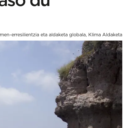
men-erresilientzia eta aldaketa globala
,
Klima Aldaketa