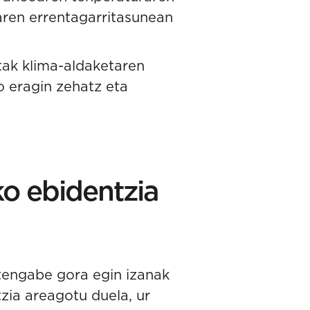
aren errentagarritasunean
tak klima-aldaketaren
 eragin zehatz eta
ko ebidentzia
tengabe gora egin izanak
ia areagotu duela, ur