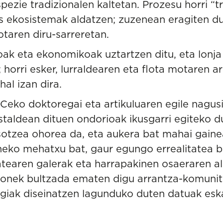
ezie tradizionalen kaltetan. Prozesu horri “tr
tsas ekosistemak aldatzen; zuzenean eragiten d
otaren diru-sarreretan.
ak eta ekonomikoak uztartzen ditu, eta lonja
; horri esker, lurraldearen eta flota motaren 
hal izan dira.
eko doktoregai eta artikuluaren egile nagusi
taldean dituen ondorioak ikusgarri egiteko d
asotzea ohorea da, eta aukera bat mahai gaine
neko mehatxu bat, gaur egungo errealitatea ba
atearen galerak eta harrapakinen osaeraren 
honek bultzada ematen digu arrantza-komuni
giak diseinatzen lagunduko duten datuak eska