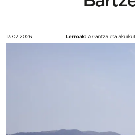
13.02.2026
Lerroak:
Arrantza eta akuikul