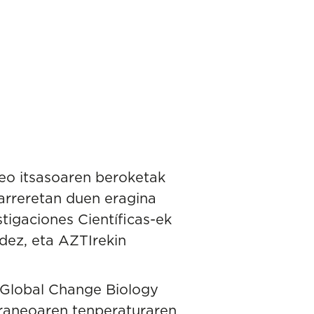
neo itsasoaren beroketak
arreretan duen eragina
tigaciones Científicas
-ek
dez, eta AZTIrekin
Global Change Biology
erraneoaren tenperaturaren