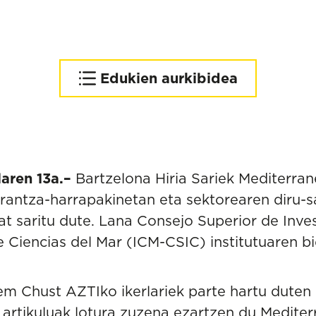
Edukien aurkibidea
Mediterraneoaren
eraldaketari buruzko
ebidentzia zientifikoa
Arrantza-kudeaketa
aren 13a.–
Bartzelona Hiria Sariek Mediterra
erresiliente baterantz
rantza-harrapakinetan eta sektorearen diru-s
at saritu dute. Lana
Consejo Superior de Inves
e Ciencias del Mar
(ICM-CSIC) institutuaren bi
lem Chust
AZTIko ikerlariek parte hartu duten
o artikuluak lotura zuzena ezartzen du Medit