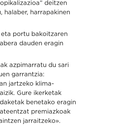
opikalizazioa” deitzen
u, halaber, harrapakinen
 eta portu bakoitzaren
arabera dauden eragin
ak azpimarratu du sari
uen garrantzia:
an jartzeko klima-
izik. Gure ikerketak
aldaketak benetako eragin
tateentzat premiazkoak
intzen jarraitzeko».