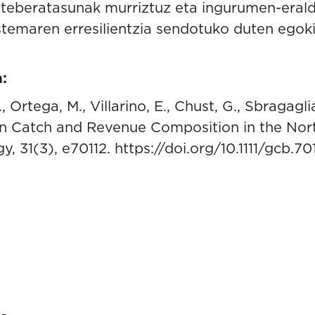
alteberatasunak murriztuz eta ingurumen-eral
stemaren erresilientzia sendotuko duten egok
a:
 Ortega, M., Villarino, E., Chust, G., Sbragaglia
n Catch and Revenue Composition in the Nor
y, 31(3), e70112.
https://doi.org/10.1111/gcb.70