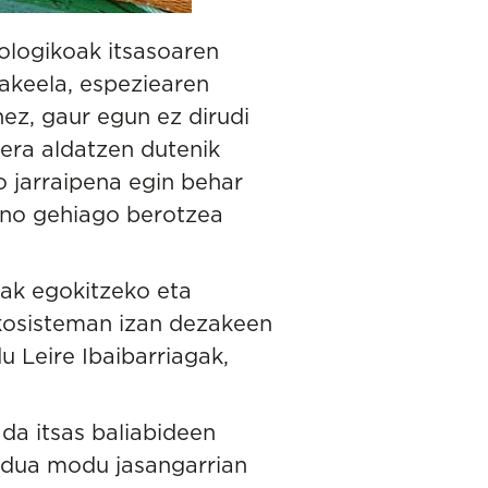
iologikoak itsasoaren
akeela, espeziearen
nez, gaur egun ez dirudi
uera aldatzen dutenik
o jarraipena egin behar
aino gehiago berotzea
iak egokitzeko eta
ekosisteman izan dezakeen
du
Leire Ibaibarriagak
,
da itsas baliabideen
ndua modu jasangarrian