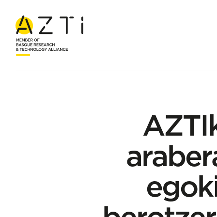
Hasiera
Albisteak
AZTIk egindako ikerketaren arabera, txit
AZTIk
arabera
egoki
berotzer