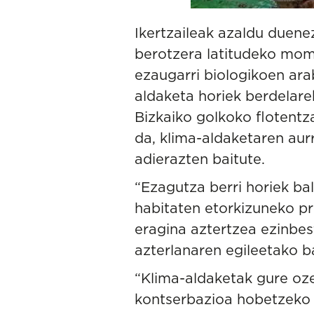
Ikertzaileak azaldu duenez
berotzera latitudeko mom
ezaugarri biologikoen ara
aldaketa horiek berdelare
Bizkaiko golkoko flotentza
da, klima-aldaketaren aur
adierazten baitute.
“Ezagutza berri horiek ba
habitaten etorkizuneko p
eragina aztertzea ezinbe
azterlanaren egileetako b
“Klima-aldaketak gure oz
kontserbazioa hobetzeko 