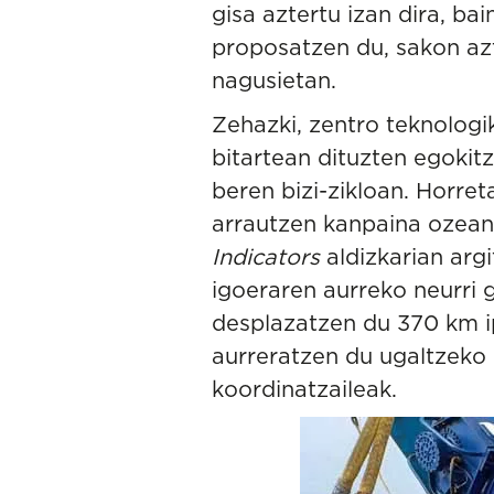
gisa aztertu izan dira, ba
proposatzen du, sakon azt
nagusietan.
Zehazki, zentro teknologi
bitartean dituzten egokitz
beren bizi-zikloan. Horret
arrautzen kanpaina ozeano
Indicators
aldizkarian arg
igoeraren aurreko neurri 
desplazatzen du 370 km ip
aurreratzen du ugaltzeko 
koordinatzaileak.