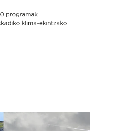
20 programak
kadiko klima-ekintzako