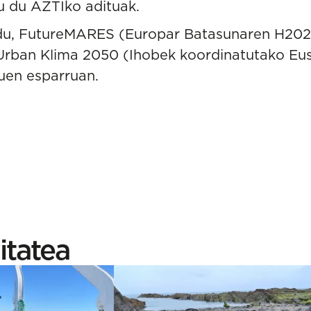
u du AZTIko adituak.
du,
FutureMARES
(Europar Batasunaren H20
 Urban Klima 2050
(Ihobek koordinatutako Eus
uen esparruan.
itatea