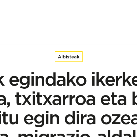
xarroa eta berdela egokitu egin dira ozeanoen berotzera, migraz
Albisteak
 egindako ikerk
, txitxarroa eta
tu egin dira oz
a, migrazio-alda