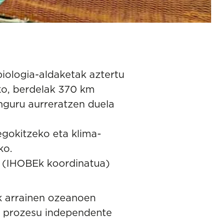
biologia-aldaketak aztertu
eko, berdelak 370 km
inguru aurreratzen duela
egokitzeko eta klima-
ko.
0 (IHOBEk koordinatua)
ak arrainen ozeanoen
n, prozesu independente