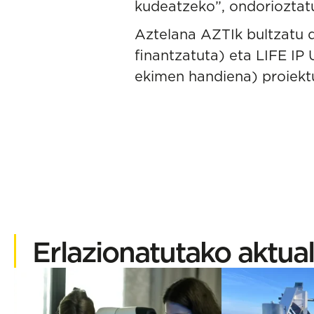
kudeatzeko”, ondorioztat
Aztelana AZTIk bultzatu 
finantzatuta) eta
LIFE IP
ekimen handiena) proiekt
Erlazionatutako aktual