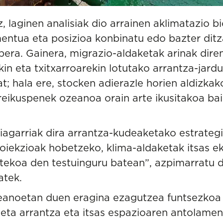
, laginen analisiak dio arrainen aklimatazio b
entua eta posizioa konbinatu edo bazter ditz
bera. Gainera, migrazio-aldaketak arinak dire
kin eta txitxarroarekin lotutako arrantza-jard
t; hala ere, stocken adierazle horien aldizkak
reikuspenek ozeanoa orain arte ikusitakoa b
liagarriak dira arrantza-kudeaketako estrateg
roiekzioak hobetzeko, klima-aldaketak itsas 
stekoa den testuinguru batean”, azpimarratu 
atek.
eanoetan duen eragina ezagutzea funtsezkoa 
eta arrantza eta itsas espazioaren antolame