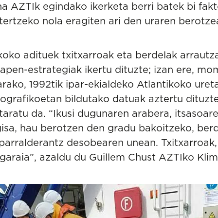
ina
AZTI
k egindako ikerketa berri batek bi fak
ertzeko nola eragiten ari den uraren berotze
koko adituek txitxarroak eta berdelak arrautz
apen-estrategiak ikertu dituzte; izan ere, mo
arako, 1992tik ipar-ekialdeko Atlantikoko uret
grafikoetan bildutako datuak aztertu dituzte
itaratu da. “Ikusi dugunaren arabera, itsasoa
gisa, hau berotzen den gradu bakoitzeko, ber
arralderantz desobearen unean. Txitxarroak, 
garaia”, azaldu du
Guillem Chust
AZTIko Klim