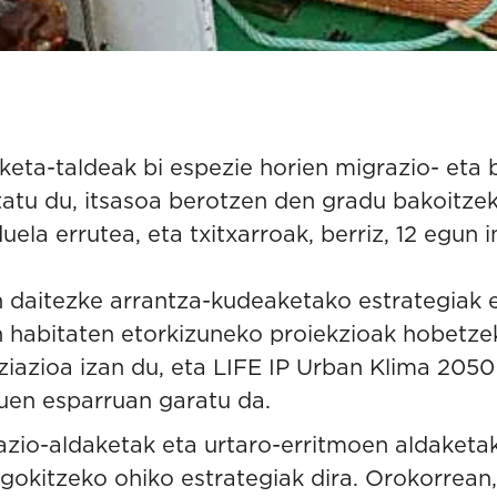
keta-taldeak bi espezie horien migrazio- eta 
ztatu du, itsasoa berotzen den gradu bakoitz
ela errutea, eta txitxarroak, berriz, 12 egun 
n daitezke arrantza-kudeaketako estrategiak 
n habitaten etorkizuneko proiekzioak hobetze
ziazioa izan du, eta LIFE IP Urban Klima 205
en esparruan garatu da.
azio-aldaketak eta urtaro-erritmoen aldaket
gokitzeko ohiko estrategiak dira. Orokorrea