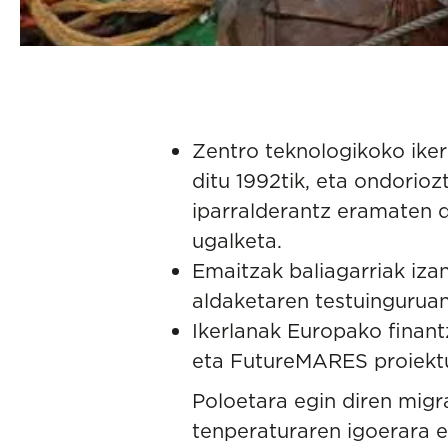
Zentro teknologikoko iker
ditu 1992tik, eta ondorio
iparralderantz eramaten du
ugalketa.
Emaitzak baliagarriak iza
aldaketaren testuingurua
Ikerlanak Europako finant
eta FutureMARES proiektu
Poloetara egin diren migr
tenperaturaren igoerara e