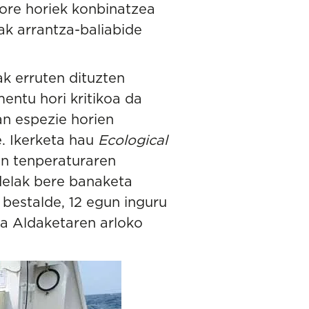
tore horiek konbinatzea
ak arrantza-baliabide
ak erruten dituzten
mentu hori kritikoa da
an espezie horien
. Ikerketa hau
Ecological
ren tenperaturaren
delak bere banaketa
bestalde, 12 egun inguru
a Aldaketaren arloko