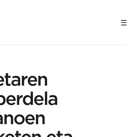
io-aldaketen eta ugalketa aurreratzearen bidez
etaren
 berdela
eanoen
keten eta