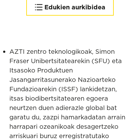
Edukien aurkibidea
Arrantzaren kudeaketaren
arazo nagusia
AZTI zentro teknologikoak, Simon
Fraser Unibertsitatearekin (SFU) eta
Itsasoko Produktuen
Jasangarritasunerako Nazioarteko
Fundazioarekin (ISSF) lankidetzan,
itsas biodibertsitatearen egoera
neurtzen duen adierazle global bat
garatu du, zazpi hamarkadatan arrain
harrapari ozeanikoak desagertzeko
arriskuari buruz erregistratutako