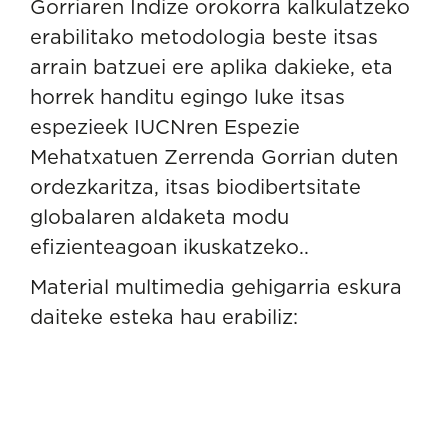
Gorriaren Indize orokorra kalkulatzeko
erabilitako metodologia beste itsas
arrain batzuei ere aplika dakieke, eta
horrek handitu egingo luke itsas
espezieek IUCNren Espezie
Mehatxatuen Zerrenda Gorrian duten
ordezkaritza, itsas biodibertsitate
globalaren aldaketa modu
efizienteagoan ikuskatzeko..
Material multimedia gehigarria eskura
daiteke
esteka
hau erabiliz: