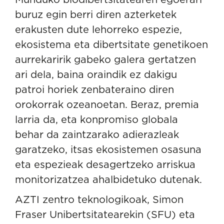
buruz egin berri diren azterketek
erakusten dute lehorreko espezie,
ekosistema eta dibertsitate genetikoen
aurrekaririk gabeko galera gertatzen
ari dela, baina oraindik ez dakigu
patroi horiek zenbateraino diren
orokorrak ozeanoetan. Beraz, premia
larria da, eta konpromiso globala
behar da zaintzarako adierazleak
garatzeko, itsas ekosistemen osasuna
eta espezieak desagertzeko arriskua
monitorizatzea ahalbidetuko dutenak.
AZTI zentro teknologikoak,
Simon
Fraser Unibertsitatearekin
(SFU) eta