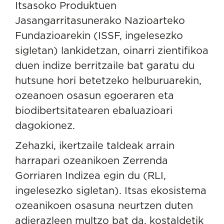
Itsasoko Produktuen
Jasangarritasunerako Nazioarteko
Fundazioarekin
(ISSF, ingelesezko
sigletan) lankidetzan, oinarri zientifikoa
duen indize berritzaile bat garatu du
hutsune hori betetzeko helburuarekin,
ozeanoen osasun egoeraren eta
biodibertsitatearen ebaluazioari
dagokionez.
Zehazki, ikertzaile taldeak arrain
harrapari ozeanikoen Zerrenda
Gorriaren Indizea egin du (RLI,
ingelesezko sigletan). Itsas ekosistema
ozeanikoen osasuna neurtzen duten
adierazleen multzo bat da, kostaldetik