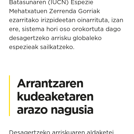
Batasunaren
(IUCN) Espezie
Mehatxatuen Zerrenda Gorriak
ezarritako irizpideetan oinarrituta, izan
ere, sistema hori oso orokortuta dago
desagertzeko arrisku globaleko
espezieak sailkatzeko.
Arrantzaren
kudeaketaren
arazo nagusia
Desagertzeko arriskuaren aldaketei