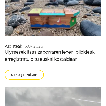
Albisteak
16.07.2026
Ulyssesek itsas zaborraren lehen ibilbideak
erregistratu ditu euskal kostaldean
Gehiago irakurri