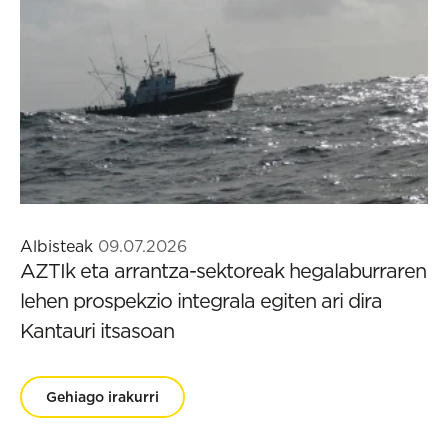
Albisteak
09.07.2026
AZTIk eta arrantza-sektoreak hegalaburraren
lehen prospekzio integrala egiten ari dira
Kantauri itsasoan
Gehiago irakurri