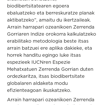
biodibertsitatearen egoera
ebaluatzeko eta berreskuratze planak
aktibatzeko”, amaitu du ikertzaileak.
Arrain harrapari ozeanikoen Zerrenda
Gorriaren Indize orokorra kalkulatzeko
erabilitako metodologia beste itsas
arrain batzuei ere aplika dakieke, eta
horrek handitu egingo luke itsas
espezieek IUCNren Espezie
Mehatxatuen Zerrenda Gorrian duten
ordezkaritza, itsas biodibertsitate
globalaren aldaketa modu
efizienteagoan ikuskatzeko.
Arrain harrapari ozeanikoen Zerrenda