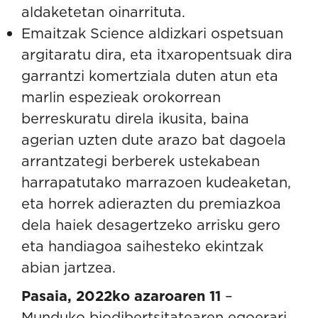
aldaketetan oinarrituta.
Emaitzak Science aldizkari ospetsuan
argitaratu dira, eta itxaropentsuak dira
garrantzi komertziala duten atun eta
marlin espezieak orokorrean
berreskuratu direla ikusita, baina
agerian uzten dute arazo bat dagoela
arrantzategi berberek ustekabean
harrapatutako marrazoen kudeaketan,
eta horrek adierazten du premiazkoa
dela haiek desagertzeko arrisku gero
eta handiagoa saihesteko ekintzak
abian jartzea.
Pasaia, 2022ko azaroaren 11
–
Munduko biodibertsitatearen egoerari