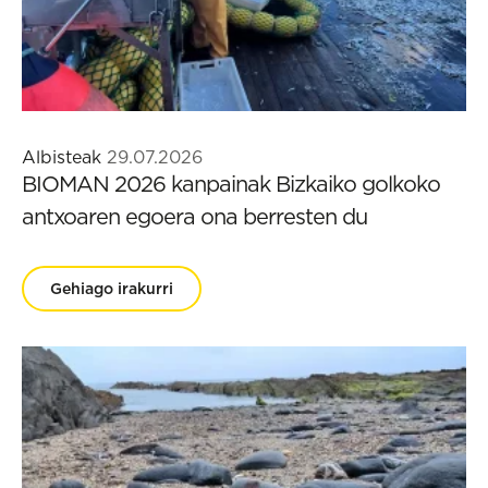
Albisteak
29.07.2026
BIOMAN 2026 kanpainak Bizkaiko golkoko
antxoaren egoera ona berresten du
Gehiago irakurri