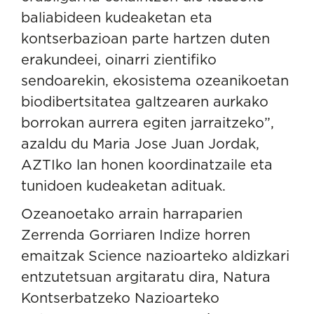
baliabideen kudeaketan eta
kontserbazioan parte hartzen duten
erakundeei, oinarri zientifiko
sendoarekin, ekosistema ozeanikoetan
biodibertsitatea galtzearen aurkako
borrokan aurrera egiten jarraitzeko”,
azaldu du Maria Jose Juan Jordak,
AZTIko lan honen koordinatzaile eta
tunidoen kudeaketan adituak.
Ozeanoetako arrain harraparien
Zerrenda Gorriaren Indize horren
emaitzak Science nazioarteko aldizkari
entzutetsuan argitaratu dira,
Natura
Kontserbatzeko Nazioarteko