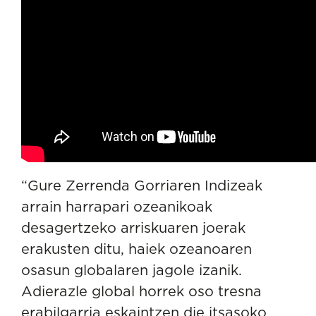
“Gure Zerrenda Gorriaren Indizeak
arrain harrapari ozeanikoak
desagertzeko arriskuaren joerak
erakusten ditu, haiek ozeanoaren
osasun globalaren jagole izanik.
Adierazle global horrek oso tresna
erabilgarria eskaintzen die itsasoko