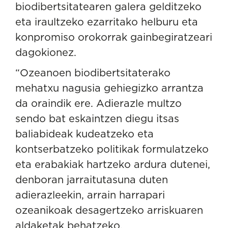
biodibertsitatearen galera gelditzeko
eta iraultzeko ezarritako helburu eta
konpromiso orokorrak gainbegiratzeari
dagokionez.
“Ozeanoen biodibertsitaterako
mehatxu nagusia gehiegizko arrantza
da oraindik ere. Adierazle multzo
sendo bat eskaintzen diegu itsas
baliabideak kudeatzeko eta
kontserbatzeko politikak formulatzeko
eta erabakiak hartzeko ardura dutenei,
denboran jarraitutasuna duten
adierazleekin, arrain harrapari
ozeanikoak desagertzeko arriskuaren
aldaketak behatzeko,