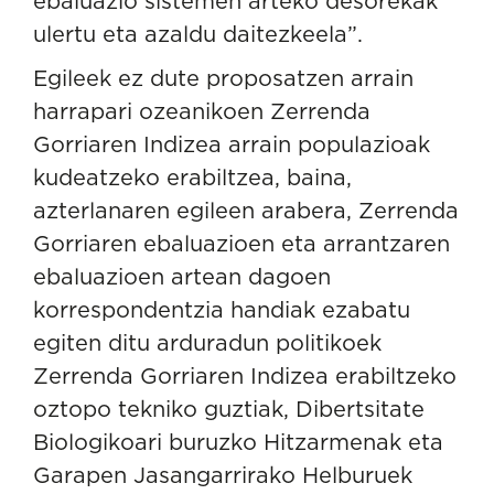
ebaluazio sistemen arteko desorekak
ulertu eta azaldu daitezkeela”.
Egileek ez dute proposatzen arrain
harrapari ozeanikoen Zerrenda
Gorriaren Indizea arrain populazioak
kudeatzeko erabiltzea, baina,
azterlanaren egileen arabera, Zerrenda
Gorriaren ebaluazioen eta arrantzaren
ebaluazioen artean dagoen
korrespondentzia handiak ezabatu
egiten ditu arduradun politikoek
Zerrenda Gorriaren Indizea erabiltzeko
oztopo tekniko guztiak, Dibertsitate
Biologikoari buruzko Hitzarmenak eta
Garapen Jasangarrirako Helburuek