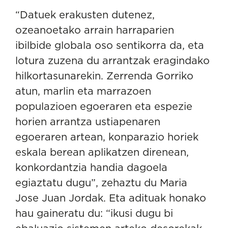
“Datuek erakusten dutenez,
ozeanoetako arrain harraparien
ibilbide globala oso sentikorra da, eta
lotura zuzena du arrantzak eragindako
hilkortasunarekin. Zerrenda Gorriko
atun, marlin eta marrazoen
populazioen egoeraren eta espezie
horien arrantza ustiapenaren
egoeraren artean, konparazio horiek
eskala berean aplikatzen direnean,
konkordantzia handia dagoela
egiaztatu dugu”, zehaztu du Maria
Jose Juan Jordak. Eta adituak honako
hau gaineratu du: “ikusi dugu bi