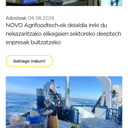
Albisteak
04.08.2026
NOVO Agrifoodtech-ek deialdia ireki du
nekazaritzako elikagaien sektoreko deeptech
enpresak bultzatzeko
Gehiago irakurri