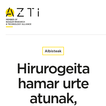
Hasiera
Albisteak
Hirurogeita hamar urte atunak, marlinak eta marrazoak
munduko ozeanoen osasunaren zaindari
Albisteak
Hirurogeita
hamar urte
atunak,