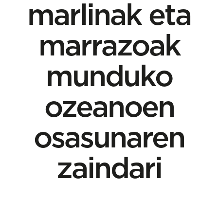
marlinak eta
marrazoak
munduko
ozeanoen
osasunaren
zaindari