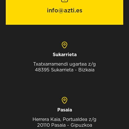
info@azti.es
Sukarrieta
Txatxarramendi ugartea z/g
48395 Sukarrieta - Bizkaia
Pasaia
Herrera Kaia, Portualdea z/g
20110 Pasaia - Gipuzkoa