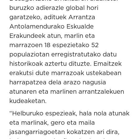
buruzko adierazle global hori
garatzeko, adituek Arrantza
Antolamendurako Eskualde
Erakundeek atun, marlin eta
marrazoen 18 espezietako 52
populaziotan erregistratutako datu
historikoak aztertu dituzte. Emaitzek
erakutsi dute marrazoak ustekabean
harrapatzea dela arazo nagusia
atunaren eta marlinen arrantzalekuen
kudeaketan.
“Helburuko espezieak, hala nola atunak
eta marlinak, gero eta maila
jasangarriagoetan kokatzen ari dira,