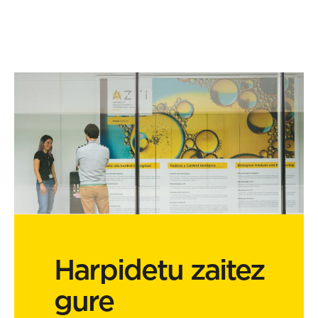
Harpidetu zaitez
gure