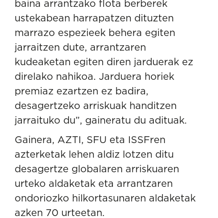
baina arrantzako flota berberek
ustekabean harrapatzen dituzten
marrazo espezieek behera egiten
jarraitzen dute, arrantzaren
kudeaketan egiten diren jarduerak ez
direlako nahikoa. Jarduera horiek
premiaz ezartzen ez badira,
desagertzeko arriskuak handitzen
jarraituko du”, gaineratu du adituak.
Gainera, AZTI, SFU eta ISSFren
azterketak lehen aldiz lotzen ditu
desagertze globalaren arriskuaren
urteko aldaketak eta arrantzaren
ondoriozko hilkortasunaren aldaketak
azken 70 urteetan.