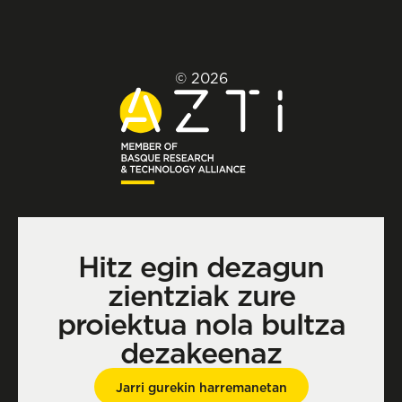
© 2026
Hitz egin dezagun
zientziak zure
proiektua nola bultza
dezakeenaz
Jarri gurekin harremanetan