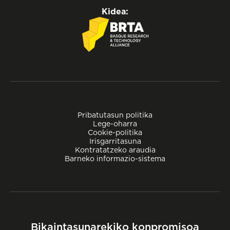
Kidea:
Pribatutasun politika
Lege-oharra
Cookie-politika
Irisgarritasuna
Kontratatzeko araudia
Barneko informazio-sistema
Bikaintasunarekiko konpromisoa