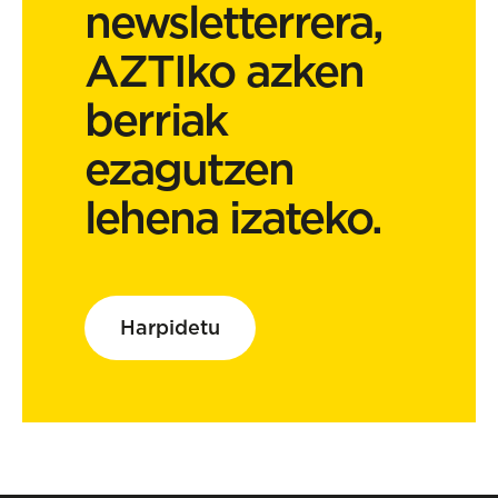
newsletterrera,
AZTIko azken
berriak
ezagutzen
lehena izateko.
Harpidetu