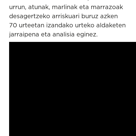
urrun, atunak, marlinak eta marrazoak
desagertzeko arriskuari buruz azken
70 urteetan izandako urteko aldaketen
jarraipena eta analisia eginez.