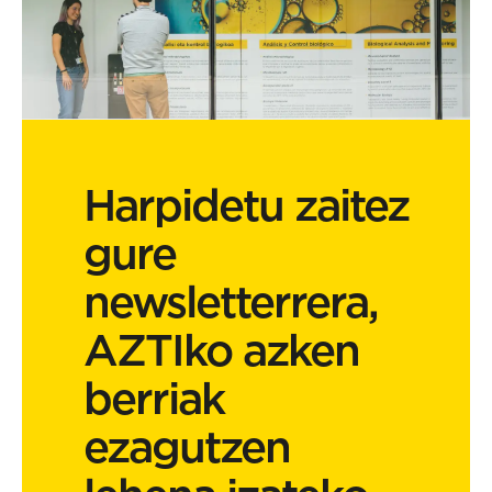
Harpidetu zaitez
gure
newsletterrera,
AZTIko azken
berriak
ezagutzen