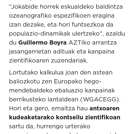
“Jokabide horrek eskualdeko baldintza
ozeanografiko espezifikoen eragina
izan dezake, eta hori funtsezkoa da
populazio-dinamikak ulertzeko”, azaldu
du
Guillermo Boyra
AZTIko arrantza
jasangarrietan adituak eta kanpaina
zientifikoaren zuzendariak.
Lortutako kalkulua joan den astean
baliozkotu zen Europako hego-
mendebaldeko ebaluazio kanpainak
berrikusteko lantaldean (WGACEGG).
Hori eta gero, emaitza hau
antxoaren
kudeaketarako kontseilu zientifikoan
sartu da, hurrengo urterako