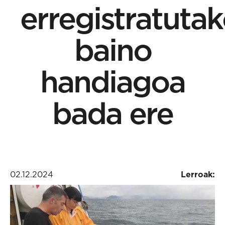
erregistratuta
baino
handiagoa
bada ere
02.12.2024
Lerroak: