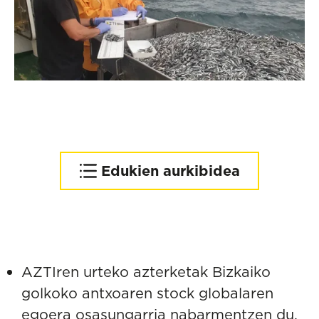
Edukien aurkibidea
Iraunkortasunerako
ikuspegi ekosistemikoa
AZTIren urteko azterketak Bizkaiko
golkoko antxoaren stock globalaren
egoera osasungarria nabarmentzen du,