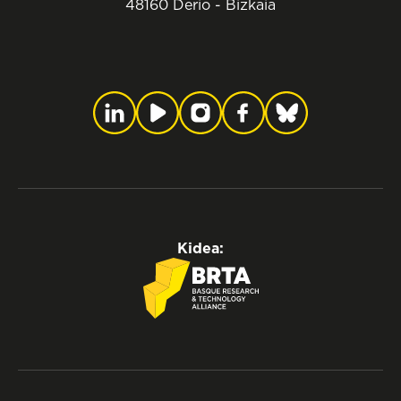
48160 Derio - Bizkaia
Kidea: