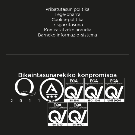
Pribatutasun politika
Lege-oharra
Cookie-politika
Irisgarritasuna
Kontratatzeko araudia
Barneko informazio-sistema
Bikaintasunarekiko konpromisoa