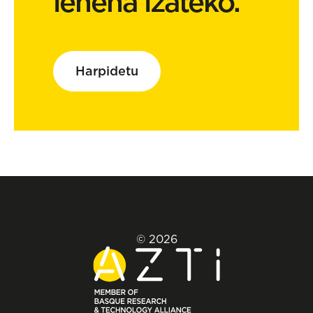
lehena izateko.
Harpidetu
© 2026