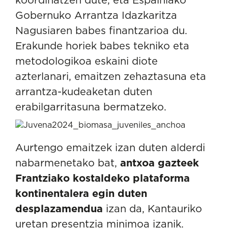
Gobernuko Arrantza Idazkaritza
Nagusiaren babes finantzarioa du.
Erakunde horiek babes tekniko eta
metodologikoa eskaini diote
azterlanari, emaitzen zehaztasuna eta
arrantza-kudeaketan duten
erabilgarritasuna
bermatzeko.
Aurtengo emaitzek izan duten alderdi
nabarmenetako bat,
antxoa gazteek
Frantziako kostaldeko plataforma
kontinentalera egin duten
desplazamendua
izan da, Kantauriko
uretan presentzia minimoa izanik.