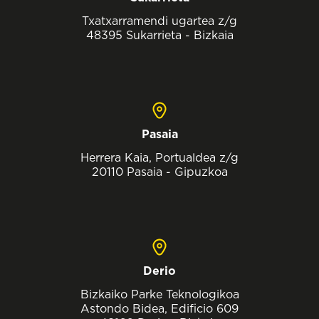
Txatxarramendi ugartea z/g
48395 Sukarrieta - Bizkaia
Pasaia
Herrera Kaia, Portualdea z/g
20110 Pasaia - Gipuzkoa
Derio
Bizkaiko Parke Teknologikoa
Astondo Bidea, Edificio 609