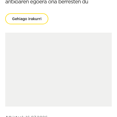
antxoaren egoera ona berresten du
Gehiago irakurri