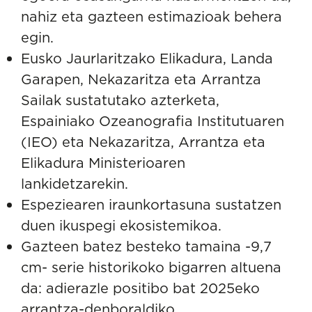
nahiz eta gazteen estimazioak behera
egin.
Eusko Jaurlaritzako Elikadura, Landa
Garapen, Nekazaritza eta Arrantza
Sailak sustatutako azterketa,
Espainiako Ozeanografia Institutuaren
(IEO) eta Nekazaritza, Arrantza eta
Elikadura Ministerioaren
lankidetzarekin.
Espeziearen iraunkortasuna sustatzen
duen ikuspegi ekosistemikoa.
Gazteen batez besteko tamaina -9,7
cm- serie historikoko bigarren altuena
da: adierazle positibo bat 2025eko
arrantza-denboraldiko