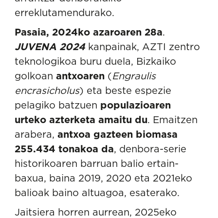
erreklutamendurako.
Pasaia, 2024ko azaroaren 28a
.
JUVENA 2024
kanpainak, AZTI zentro
teknologikoa buru duela, Bizkaiko
golkoan
antxoaren
(
Engraulis
encrasicholus
) eta beste espezie
pelagiko batzuen
populazioaren
urteko azterketa amaitu du
. Emaitzen
arabera,
antxoa gazteen biomasa
255.434 tonakoa da
, denbora-serie
historikoaren barruan balio ertain-
baxua, baina 2019, 2020 eta 2021eko
balioak baino altuagoa, esaterako.
Jaitsiera horren aurrean, 2025eko