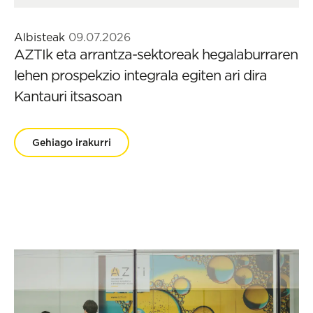
Albisteak
09.07.2026
AZTIk eta arrantza-sektoreak hegalaburraren
lehen prospekzio integrala egiten ari dira
Kantauri itsasoan
Gehiago irakurri