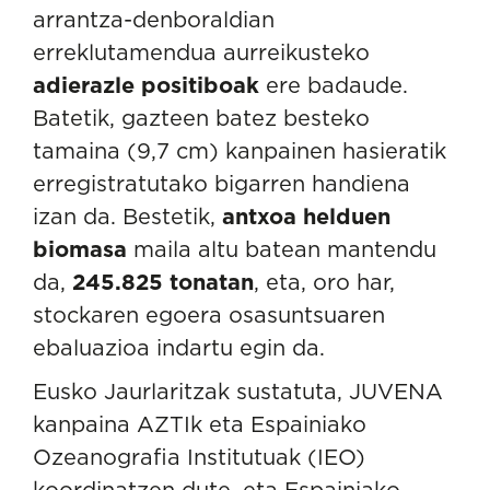
arrantza-denboraldian
erreklutamendua aurreikusteko
adierazle positiboak
ere badaude.
Batetik, gazteen batez besteko
tamaina (9,7 cm) kanpainen hasieratik
erregistratutako bigarren handiena
izan da. Bestetik,
antxoa helduen
biomasa
maila altu batean mantendu
da,
245.825 tonatan
, eta, oro har,
stockaren egoera osasuntsuaren
ebaluazioa indartu egin da.
Eusko Jaurlaritzak sustatuta, JUVENA
kanpaina AZTIk eta Espainiako
Ozeanografia Institutuak (IEO)
koordinatzen dute, eta Espainiako