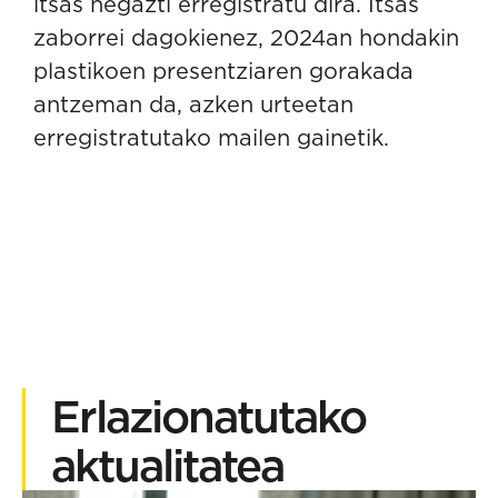
itsas hegazti erregistratu dira. Itsas
zaborrei dagokienez, 2024an hondakin
plastikoen presentziaren gorakada
antzeman da, azken urteetan
erregistratutako mailen gainetik.
Erlazionatutako
aktualitatea