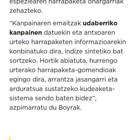
espeziearen harrapaketa onargarriak
zehazteko.
“Kanpainaren emaitzak
udaberriko
kanpainen
datuekin eta antxoaren
urteko harrapaketen informazioarekin
konbinatuko dira, indize sintetiko bat
sortzeko. Hortik abiatuta, hurrengo
urterako harrapaketa-gomendioak
egingo dira, arrantza jasangarri eta
arduratsua sustatzeko kudeaketa-
sistema sendo baten bidez”,
azpimarratu du Boyrak.