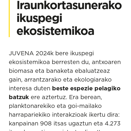
Iraunkortasunerako
ikuspegi
ekosistemikoa
JUVENA 2024k bere
ikuspegi
ekosistemikoa
berresten du, antxoaren
biomasa eta banaketa ebaluatzeaz
gain, arrantzarako eta ekologiarako
interesa duten
beste espezie pelagiko
batzuk
ere aztertuz. Era berean,
planktonarekiko eta goi-mailako
harrapariekiko interakzioak ikertu dira:
kanpainan 908 itsas ugaztun eta 4.273