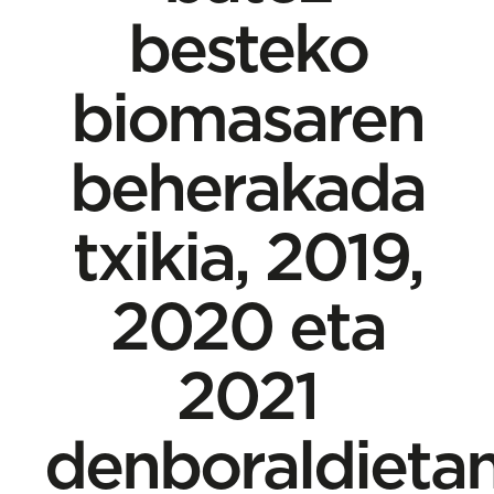
besteko
biomasaren
beherakada
txikia, 2019,
2020 eta
2021
denboraldieta