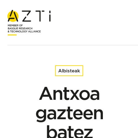
Hasiera
Albisteak
Antxoa gazteen batez besteko biomasaren beherakada
txikia, 2019, 2020 eta 2021 denboraldietan
erregistratutakoa baino handiagoa bada ere
Albisteak
Antxoa
gazteen
batez