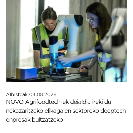
Albisteak
04.08.2026
NOVO Agrifoodtech-ek deialdia ireki du
nekazaritzako elikagaien sektoreko deeptech
enpresak bultzatzeko