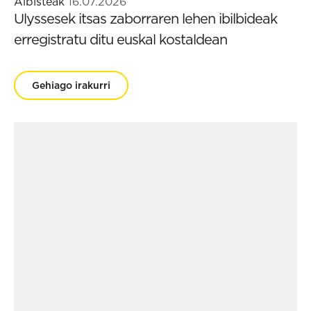
Albisteak
16.07.2026
Ulyssesek itsas zaborraren lehen ibilbideak
erregistratu ditu euskal kostaldean
Gehiago irakurri