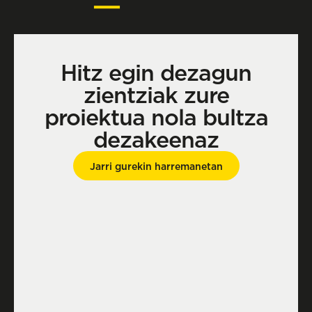
Hitz egin dezagun
zientziak zure
proiektua nola bultza
dezakeenaz
Jarri gurekin harremanetan