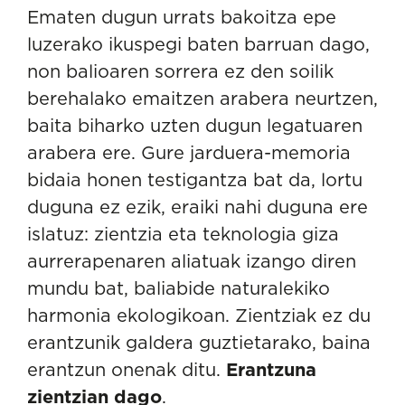
Ematen dugun urrats bakoitza epe
luzerako ikuspegi baten barruan dago,
non balioaren sorrera ez den soilik
berehalako emaitzen arabera neurtzen,
baita biharko uzten dugun legatuaren
arabera ere. Gure jarduera-memoria
bidaia honen testigantza bat da, lortu
duguna ez ezik, eraiki nahi duguna ere
islatuz: zientzia eta teknologia giza
aurrerapenaren aliatuak izango diren
mundu bat, baliabide naturalekiko
harmonia ekologikoan. Zientziak ez du
erantzunik galdera guztietarako, baina
erantzun onenak ditu.
Erantzuna
zientzian dago
.