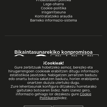
Lege-oharra
Cookie-politika
Irisgarritasuna
Kontratatzeko araudia
Barneko informazio-sistema
Bikaintasunarekiko konpromisoa
¡Cookieak!
Gure zerbitzuak hobetzeko asmoz, berezko eta
hirugarrengoen cookieak erabiltzen ditugu informazio
estatistikoa jasotzeko. Nabigatzen jarraitzen baduzu
edo onartu botoia sakatzen baduzu, horien erabilpena
onartzen duzula ulertuko dugu.
Zure lehentasunak konfigura ditzakezu horretarako
gaitutako botoiaren bidez. Nahi izanez gero,
informazio gehiago lor dezakezu gure
Cookie
Politikaren
bidez.