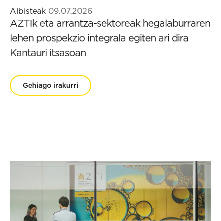
Albisteak
09.07.2026
AZTIk eta arrantza-sektoreak hegalaburraren
lehen prospekzio integrala egiten ari dira
Kantauri itsasoan
Gehiago irakurri