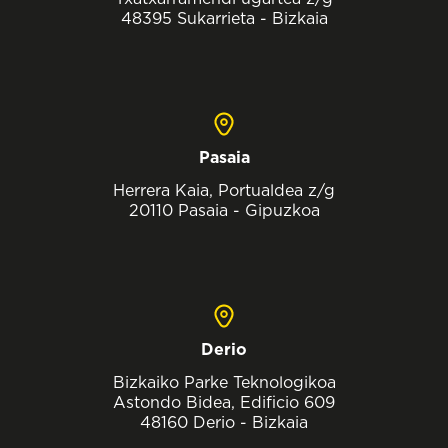
48395 Sukarrieta - Bizkaia
Pasaia
Herrera Kaia, Portualdea z/g
20110 Pasaia - Gipuzkoa
Derio
Bizkaiko Parke Teknologikoa
Astondo Bidea, Edificio 609
48160 Derio - Bizkaia