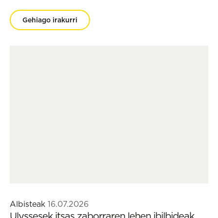
Gehiago irakurri
Albisteak
16.07.2026
Ulyssesek itsas zaborraren lehen ibilbideak