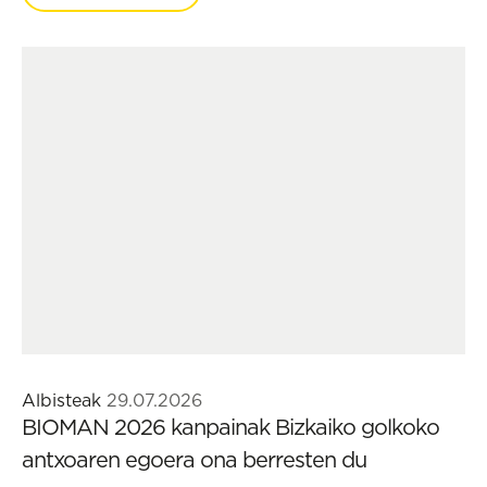
Albisteak
29.07.2026
BIOMAN 2026 kanpainak Bizkaiko golkoko
antxoaren egoera ona berresten du