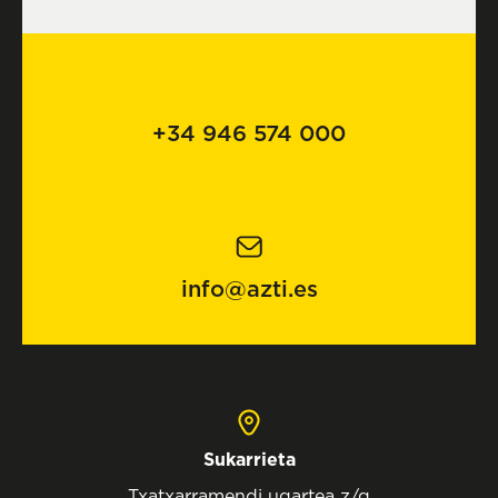
+34 946 574 000
info@azti.es
Sukarrieta
Txatxarramendi ugartea z/g