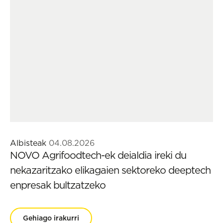
Albisteak
04.08.2026
NOVO Agrifoodtech-ek deialdia ireki du
nekazaritzako elikagaien sektoreko deeptech
enpresak bultzatzeko
Gehiago irakurri