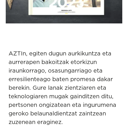
AZTIn, egiten dugun aurkikuntza eta
aurrerapen bakoitzak etorkizun
iraunkorrago, osasungarriago eta
erresilienteago baten promesa dakar
berekin. Gure lanak zientziaren eta
teknologiaren mugak gainditzen ditu,
pertsonen ongizatean eta ingurumena
geroko belaunaldientzat zaintzean
zuzenean eraginez.