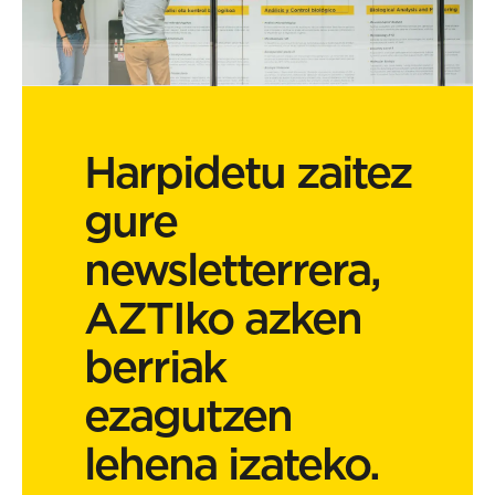
Harpidetu zaitez
gure
newsletterrera,
AZTIko azken
berriak
ezagutzen
lehena izateko.