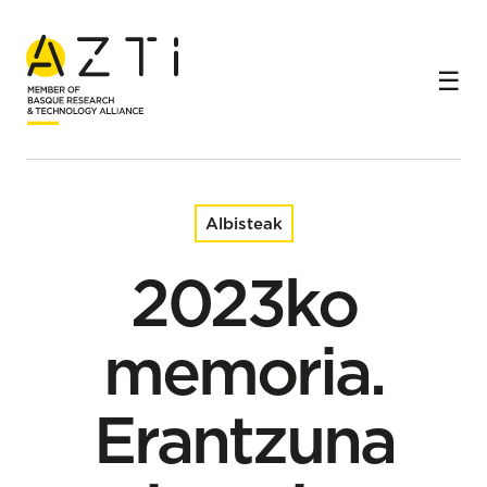
Hasiera
Albisteak
2023ko memoria. Erantzuna zientzian dago
Albisteak
2023ko
memoria.
Erantzuna