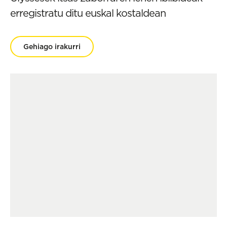
erregistratu ditu euskal kostaldean
Gehiago irakurri