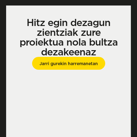
Hitz egin dezagun
zientziak zure
proiektua nola bultza
dezakeenaz
Jarri gurekin harremanetan