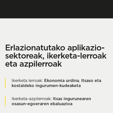
Investigador principal (PhD)
Harremanetan jarri
Erlazionatutako aplikazio-
sektoreak, ikerketa-lerroak
eta azpilerroak
Ikerketa lerroak:
Ekonomia urdina
,
Itsaso eta
kostaldeko ingurumen-kudeaketa
Ikerketa-azpilerroak:
Itsas ingurunearen
osasun-egoeraren ebaluazioa