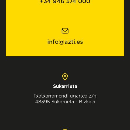
+34 946 574 000
info@azti.es
Sukarrieta
Txatxarramendi ugartea z/g
48395 Sukarrieta - Bizkaia