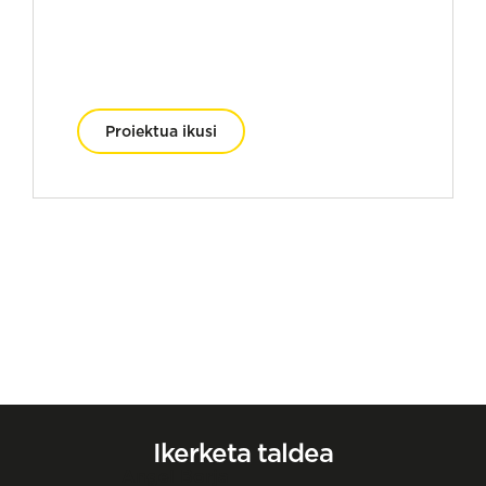
Proiektua ikusi
Ikerketa taldea
Angel Borja