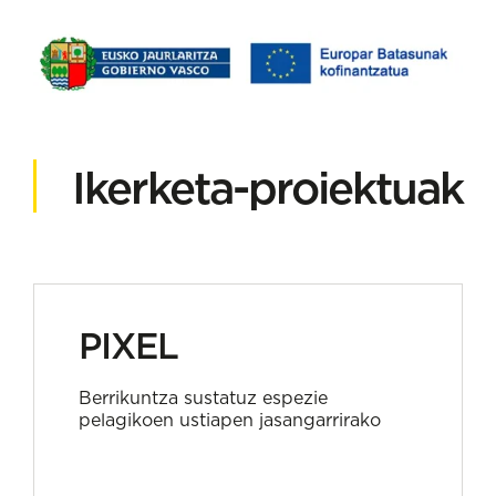
Ikerketa-proiektuak
PIXEL
Berrikuntza sustatuz espezie
pelagikoen ustiapen jasangarrirako