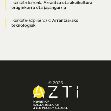
Ikerketa lerroak:
Arrantza eta akuikultura
eraginkorra eta jasangarria
Ikerketa-azpilerroak:
Arrantzarako
teknologiak
© 2026