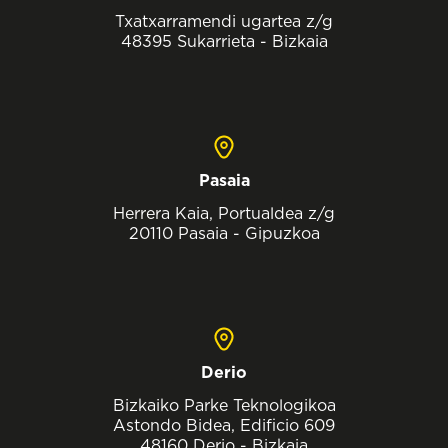
Txatxarramendi ugartea z/g
48395 Sukarrieta - Bizkaia
Pasaia
Herrera Kaia, Portualdea z/g
20110 Pasaia - Gipuzkoa
Derio
Bizkaiko Parke Teknologikoa
Astondo Bidea, Edificio 609
48160 Derio - Bizkaia