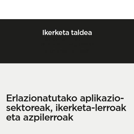
Ikerketa taldea
Oihane Cabezas
Ikertzaile senior (PhD)
Harremanetan jarri
Erlazionatutako aplikazio-
sektoreak, ikerketa-lerroak
eta azpilerroak