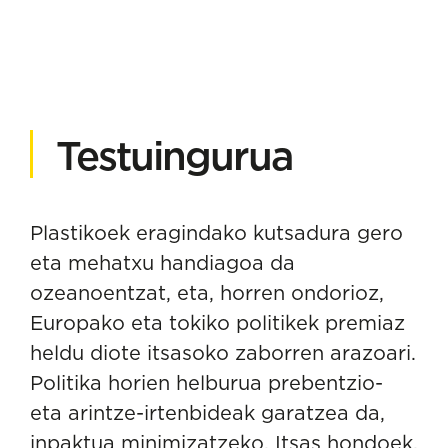
Testuingurua
Plastikoek eragindako kutsadura gero
eta mehatxu handiagoa da
ozeanoentzat, eta, horren ondorioz,
Europako eta tokiko politikek premiaz
heldu diote itsasoko zaborren arazoari.
Politika horien helburua prebentzio-
eta arintze-irtenbideak garatzea da,
inpaktua minimizatzeko. Itsas hondoek,