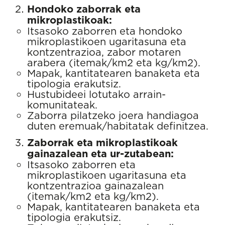
Hondoko zaborrak eta
mikroplastikoak:
Itsasoko zaborren eta hondoko
mikroplastikoen ugaritasuna eta
kontzentrazioa, zabor motaren
arabera (itemak/km2 eta kg/km2).
Mapak, kantitatearen banaketa eta
tipologia erakutsiz.
Hustubideei lotutako arrain-
komunitateak.
Zaborra pilatzeko joera handiagoa
duten eremuak/habitatak definitzea.
Zaborrak eta mikroplastikoak
gainazalean eta ur-zutabean:
Itsasoko zaborren eta
mikroplastikoen ugaritasuna eta
kontzentrazioa gainazalean
(itemak/km2 eta kg/km2).
Mapak, kantitatearen banaketa eta
tipologia erakutsiz.