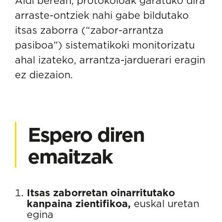
Aldi berean, protokoloak garatuko dira
arraste-ontziek nahi gabe bildutako
itsas zaborra (“zabor-arrantza
pasiboa”) sistematikoki monitorizatu
ahal izateko, arrantza-jarduerari eragin
ez diezaion.
Espero diren
emaitzak
Itsas zaborretan oinarritutako
kanpaina zientifikoa,
euskal uretan
egina