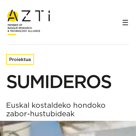
Hasiera
Ikerketa-proiektuak
SUMIDEROS
Proiektua
SUMIDEROS
Euskal kostaldeko hondoko
zabor-hustubideak