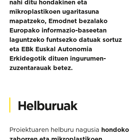
nahi ditu hondakinen eta
mikroplastikoen ugaritasuna
mapatzeko, Emodnet bezalako
Europako informazio-baseetan
laguntzeko funtsezko datuak sortuz
eta EBk Euskal Autonomia
Erkidegotik dituen ingurumen-
zuzentarauak betez.
Helburuak
Proiektuaren helburu nagusia
hondoko
zaborren eta mikroplastikoen