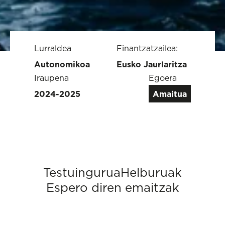
Lurraldea
Finantzatzailea:
Autonomikoa
Eusko Jaurlaritza
Iraupena
Egoera
2024-2025
Amaitua
Testuingurua
Helburuak
Espero diren emaitzak