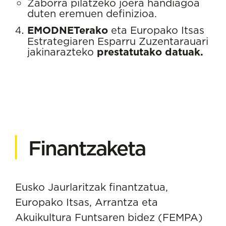
Zaborra pilatzeko joera handiagoa
duten eremuen definizioa.
EMODNETerako
eta Europako Itsas
Estrategiaren Esparru Zuzentarauari
jakinarazteko
prestatutako datuak.
Finantzaketa
Eusko Jaurlaritzak finantzatua,
Europako Itsas, Arrantza eta
Akuikultura Funtsaren bidez (FEMPA)