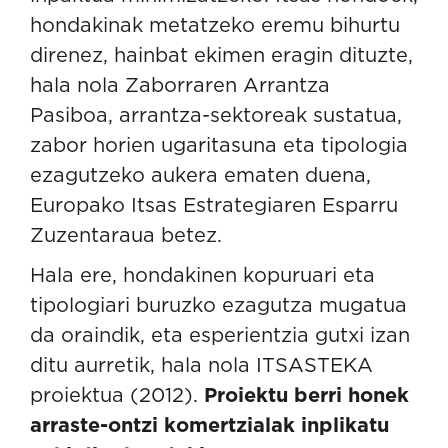
hondakinak metatzeko eremu bihurtu
direnez, hainbat ekimen eragin dituzte,
hala nola Zaborraren Arrantza
Pasiboa, arrantza-sektoreak sustatua,
zabor horien ugaritasuna eta tipologia
ezagutzeko aukera ematen duena,
Europako Itsas Estrategiaren Esparru
Zuzentaraua betez.
Hala ere, hondakinen kopuruari eta
tipologiari buruzko ezagutza mugatua
da oraindik, eta esperientzia gutxi izan
ditu aurretik, hala nola ITSASTEKA
proiektua (2012).
Proiektu berri honek
arraste-ontzi komertzialak inplikatu