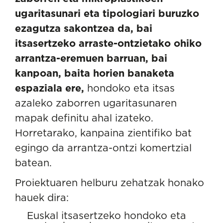
ugaritasunari eta tipologiari buruzko
ezagutza sakontzea da, bai
itsasertzeko arraste-ontzietako ohiko
arrantza-eremuen barruan, bai
kanpoan, baita horien banaketa
espaziala ere,
hondoko eta itsas
azaleko zaborren ugaritasunaren
mapak definitu ahal izateko.
Horretarako, kanpaina zientifiko bat
egingo da arrantza-ontzi komertzial
batean.
Proiektuaren helburu zehatzak honako
hauek dira:
Euskal itsasertzeko hondoko eta