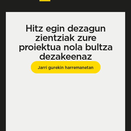
Hitz egin dezagun
zientziak zure
proiektua nola bultza
dezakeenaz
Jarri gurekin harremanetan