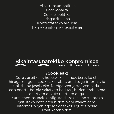
Pribatutasun politika
Lege-oharra
Cookie-politika
Irisgarritasuna
Kontratatzeko araudia
Barneko informazio-sistema
Bikaintasunarekiko konpromisoa
¡Cookieak!
Gure zerbitzuak hobetzeko asmoz, berezko eta
hirugarrengoen cookieak erabiltzen ditugu informazio
estatistikoa jasotzeko. Nabigatzen jarraitzen baduzu
edo onartu botoia sakatzen baduzu, horien erabilpena
onartzen duzula ulertuko dugu.
Zure lehentasunak konfigura ditzakezu horretarako
gaitutako botoiaren bidez. Nahi izanez gero,
informazio gehiago lor dezakezu gure
Cookie
Politikaren
bidez.