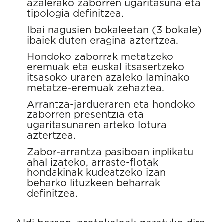
azalerako zaborren ugaritasuna eta
tipologia definitzea.
Ibai nagusien bokaleetan (3 bokale)
ibaiek duten eragina aztertzea.
Hondoko zaborrak metatzeko
eremuak eta euskal itsasertzeko
itsasoko uraren azaleko laminako
metatze-eremuak zehaztea.
Arrantza-jardueraren eta hondoko
zaborren presentzia eta
ugaritasunaren arteko lotura
aztertzea.
Zabor-arrantza pasiboan inplikatu
ahal izateko, arraste-flotak
hondakinak kudeatzeko izan
beharko lituzkeen beharrak
definitzea.