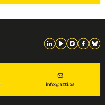
0
info@azti.es