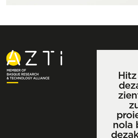
Hitz
dez
zien
z
proi
nola 
deza