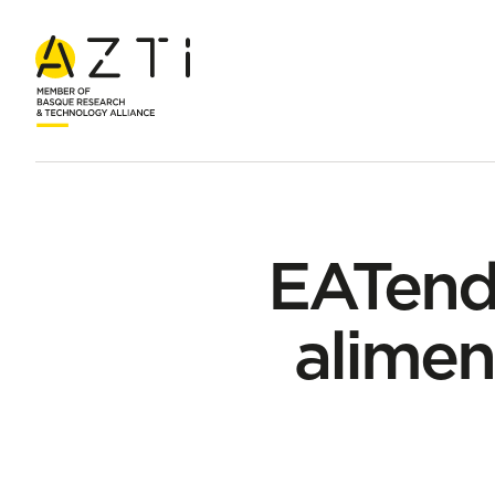
Hasiera
Gertaerak
EATendencias 2022: innovación alimenta
EATend
alimen