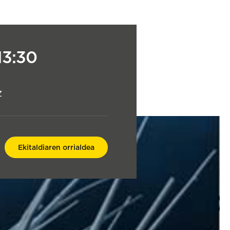
13:30
z
Ekitaldiaren orrialdea