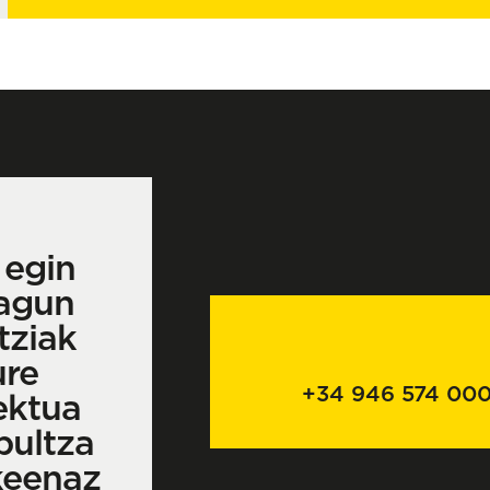
 egin
agun
tziak
ure
+34 946 574 00
ektua
bultza
keenaz