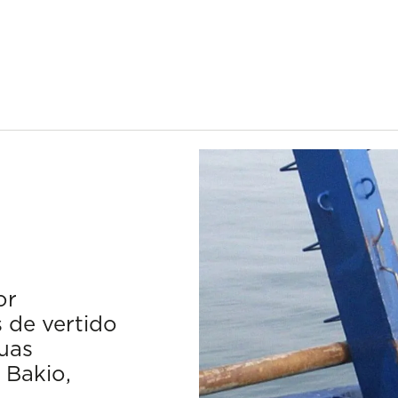
or
 de vertido
uas
 Bakio,