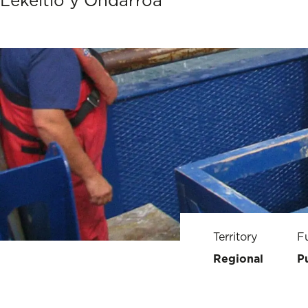
Lekeitio y Ondarroa
Territory
F
Regional
P