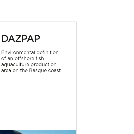
DAZPAP
WESE
Environmental definition
Wave Energy 
of an offshore fish
Europe
aquaculture production
area on the Basque coast