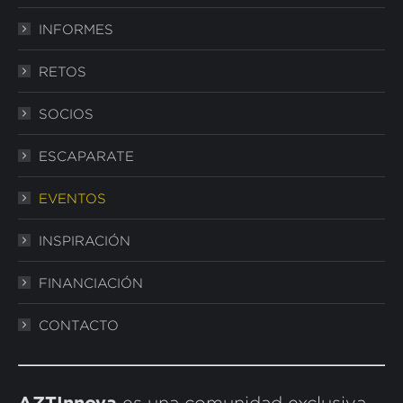
in
in
in
INFORMES
new
new
new
window
window
window
RETOS
SOCIOS
ESCAPARATE
EVENTOS
INSPIRACIÓN
FINANCIACIÓN
CONTACTO
AZTInnova
es una comunidad exclusiva