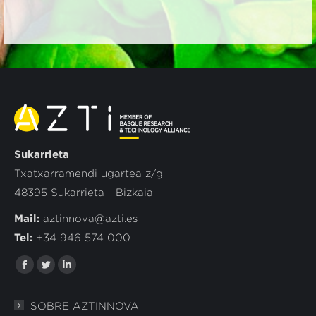
Sukarrieta
Txatxarramendi ugartea z/g
48395 Sukarrieta - Bizkaia
Mail:
aztinnova@azti.es
Tel:
+34 946 574 000
Encuéntranos en:
Facebook
Twitter
Linkedin
page
page
page
SOBRE AZTINNOVA
opens
opens
opens