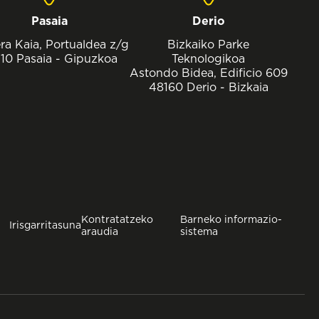
Pasaia
Derio
ra Kaia, Portualdea z/g
Bizkaiko Parke
10 Pasaia - Gipuzkoa
Teknologikoa
Astondo Bidea, Edificio 609
48160 Derio - Bizkaia
Kontratatzeko
Barneko informazio-
Irisgarritasuna
araudia
sistema