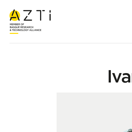
Hasiera
Taldea
Ivan Saez De la Fuente
Iva