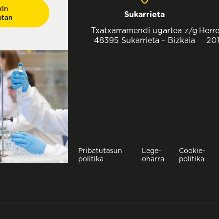
kin
Sukarrieta
etan
Txatxarramendi ugartea z/g
Herre
48395 Sukarrieta - Bizkaia
201
Pribatutasun
Lege-
Cookie-
politika
oharra
politika