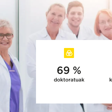
69 %
doktoratuak
k