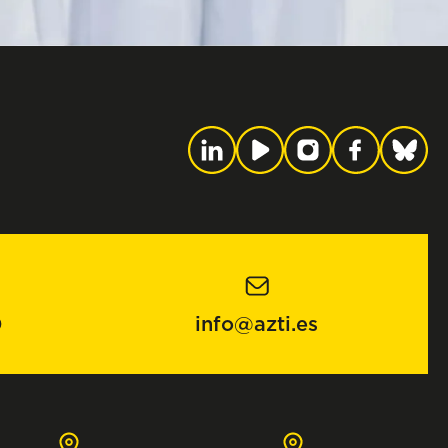
0
info@azti.es