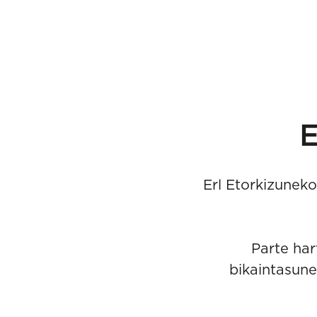
E
Erl Etorkizunek
Parte har
bikaintasune