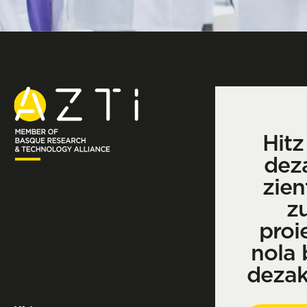
Hitz
dez
zien
z
proi
nola 
deza