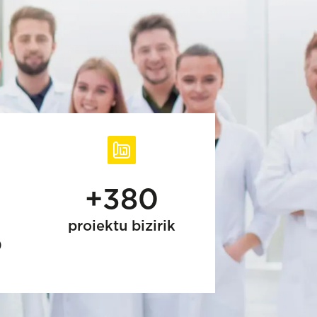
+380
proiektu bizirik
)