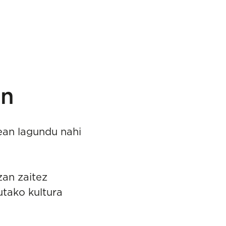
in
ean lagundu nahi
zan zaitez
utako kultura