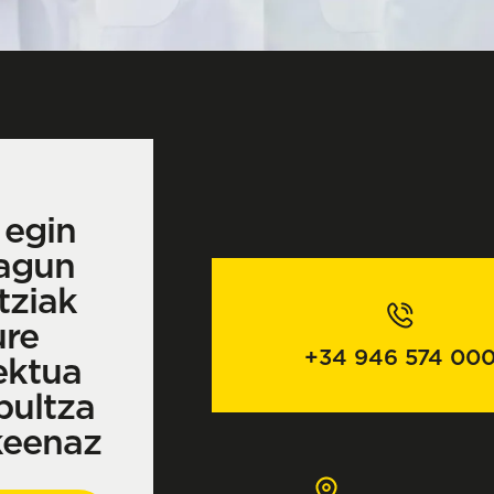
 egin
agun
tziak
ure
+34 946 574 00
ektua
bultza
keenaz