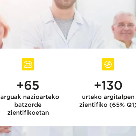
+65
+130
arguak nazioarteko
urteko argitalpen
batzorde
zientifiko (65% Q1
zientifikoetan