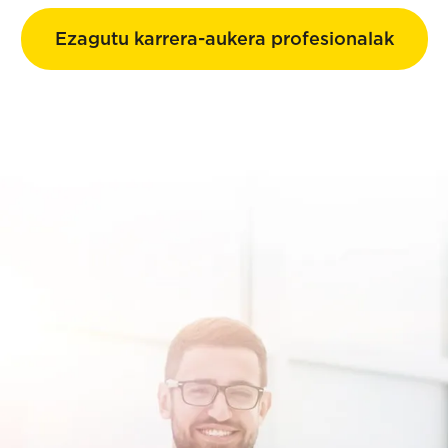
Ezagutu karrera-aukera profesionalak