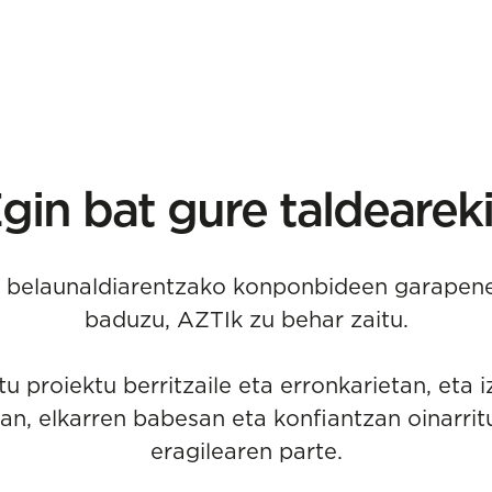
gin bat gure taldearek
o belaunaldiarentzako konponbideen garapen
baduzu, AZTIk zu behar zaitu.
tu proiektu berritzaile eta erronkarietan, eta i
an, elkarren babesan eta konfiantzan oinarrit
eragilearen parte.