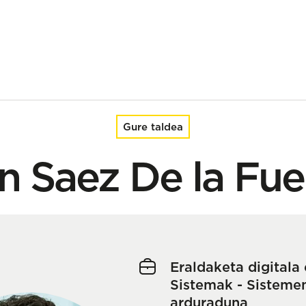
Gure taldea
n Saez De la Fu
Eraldaketa digitala 
Sistemak - Sisteme
arduraduna