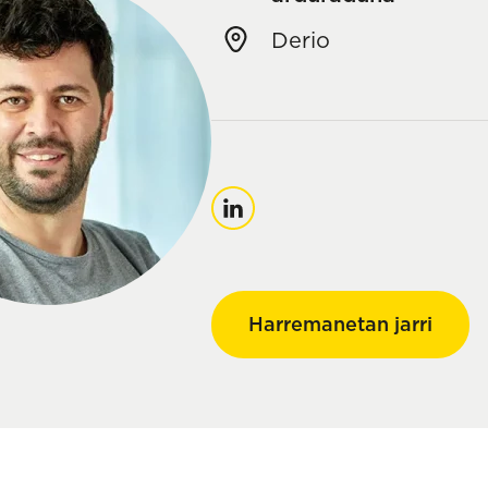
Derio
LinkedIn
Harremanetan jarri