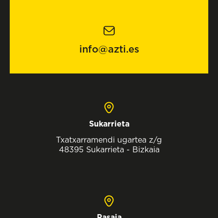
info@azti.es
Sukarrieta
Txatxarramendi ugartea z/g
48395 Sukarrieta - Bizkaia
Pasaia