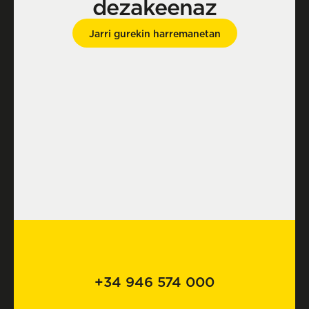
dezakeenaz
Jarri gurekin harremanetan
+34 946 574 000