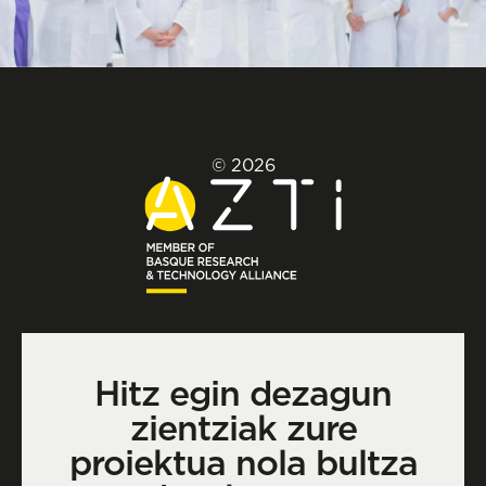
© 2026
Hitz egin dezagun
zientziak zure
proiektua nola bultza