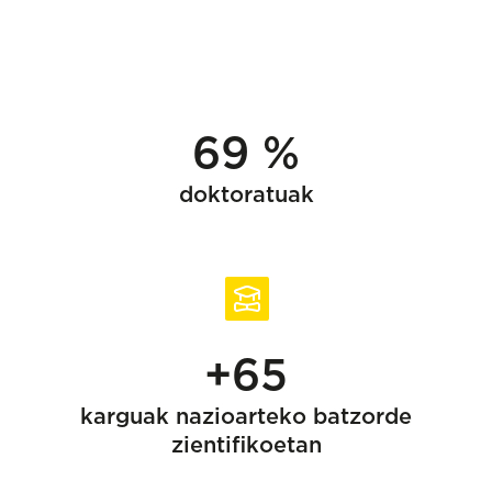
69 %
doktoratuak
+65
karguak nazioarteko batzorde
zientifikoetan