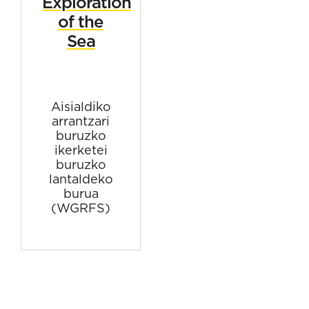
Exploration
of the
Sea
Aisialdiko
arrantzari
buruzko
ikerketei
buruzko
lantaldeko
burua
(WGRFS)