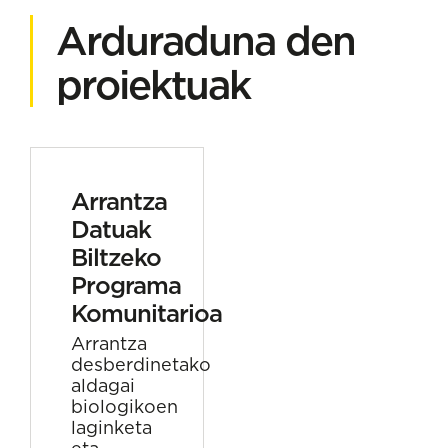
Arduraduna den
proiektuak
Arrantza
Datuak
Biltzeko
Programa
Komunitarioa
Arrantza
desberdinetako
aldagai
biologikoen
laginketa