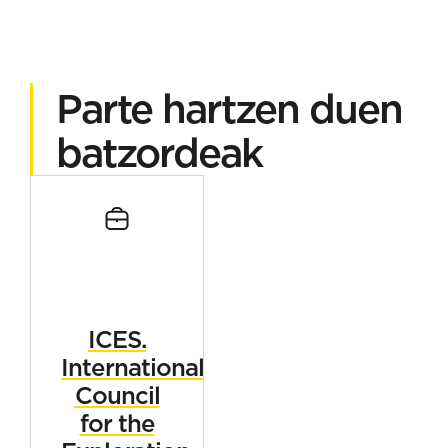
Parte hartzen duen
batzordeak
ICES.
International
Council
for the