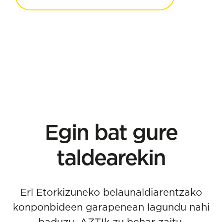
Egin bat gure
taldearekin
Erl Etorkizuneko belaunaldiarentzako
konponbideen garapenean lagundu nahi
baduzu, AZTIk zu behar zaitu.