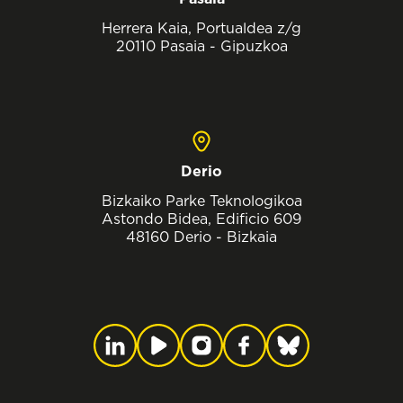
Herrera Kaia, Portualdea z/g
20110 Pasaia - Gipuzkoa
Derio
Bizkaiko Parke Teknologikoa
Astondo Bidea, Edificio 609
48160 Derio - Bizkaia