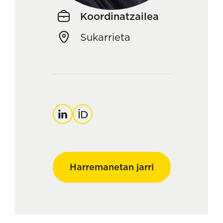
Koordinatzailea
Sukarrieta
LinkedIn
Orcid
Harremanetan jarri