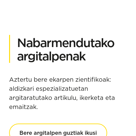
Nabarmendutako
argitalpenak
Aztertu bere ekarpen zientifikoak:
aldizkari espezializatuetan
argitaratutako artikulu, ikerketa eta
emaitzak.
Bere argitalpen guztiak ikusi