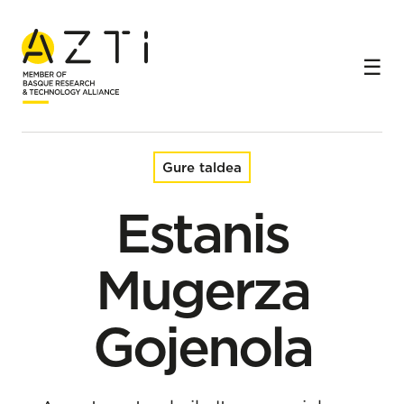
Hasiera
Taldea
Estanis Mugerza Gojenola
Gure taldea
Estanis
Mugerza
Gojenola