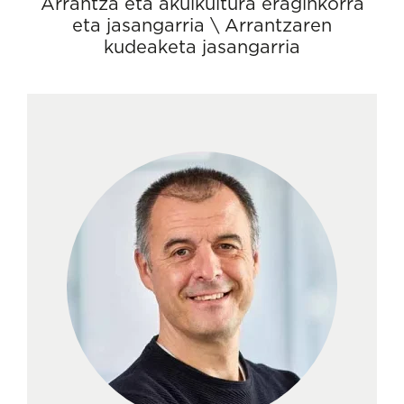
Arrantza eta akuikultura eraginkorra
eta jasangarria
\
Arrantzaren
kudeaketa jasangarria