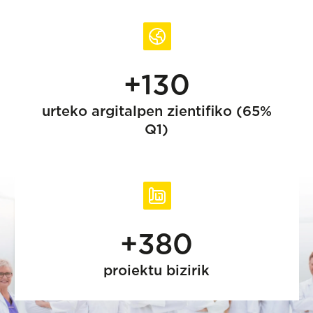
+130
urteko argitalpen zientifiko (65%
Q1)
+380
proiektu bizirik