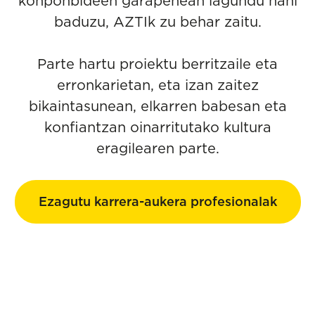
konponbideen garapenean lagundu nahi
baduzu, AZTIk zu behar zaitu.
Parte hartu proiektu berritzaile eta
erronkarietan, eta izan zaitez
bikaintasunean, elkarren babesan eta
konfiantzan oinarritutako kultura
eragilearen parte.
Ezagutu karrera-aukera profesionalak