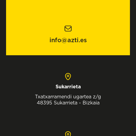
info@azti.es
Sukarrieta
Txatxarramendi ugartea z/g
48395 Sukarrieta - Bizkaia