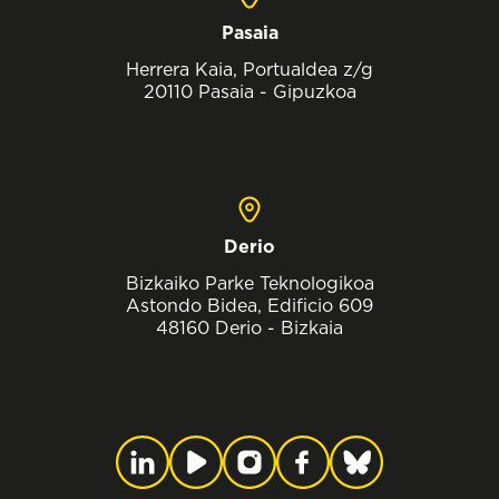
Pasaia
Herrera Kaia, Portualdea z/g
20110 Pasaia - Gipuzkoa
Derio
Bizkaiko Parke Teknologikoa
Astondo Bidea, Edificio 609
48160 Derio - Bizkaia