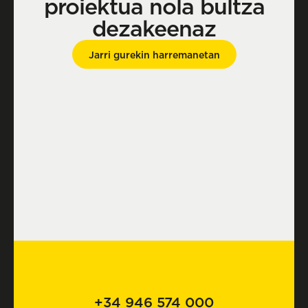
proiektua nola bultza
dezakeenaz
Jarri gurekin harremanetan
+34 946 574 000