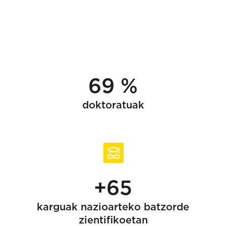
69 %
doktoratuak
+65
karguak nazioarteko batzorde
zientifikoetan