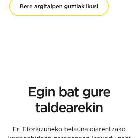
Bere argitalpen guztiak ikusi
Egin bat gure
taldearekin
Erl Etorkizuneko belaunaldiarentzako