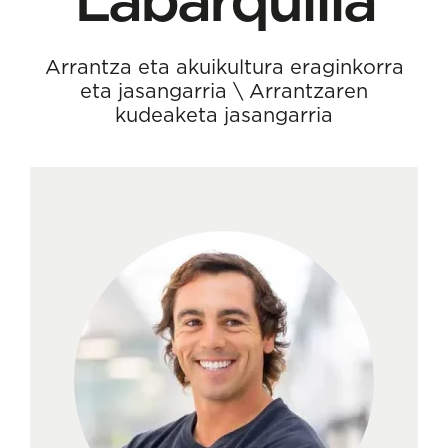
Arrantza eta akuikultura eraginkorra
eta jasangarria
\
Arrantzaren
kudeaketa jasangarria