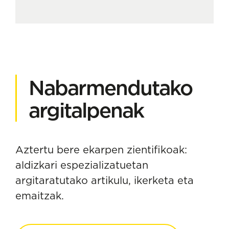
Nabarmendutako
argitalpenak
Aztertu bere ekarpen zientifikoak:
aldizkari espezializatuetan
argitaratutako artikulu, ikerketa eta
emaitzak.