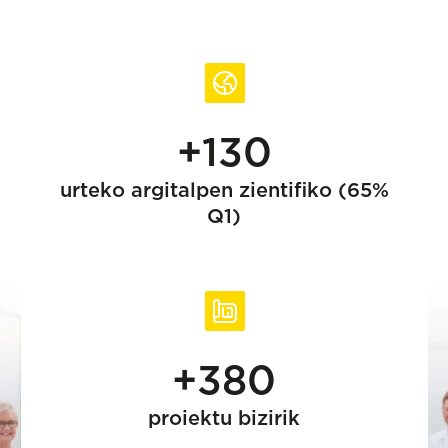
+130
urteko argitalpen zientifiko (65%
Q1)
+380
proiektu bizirik