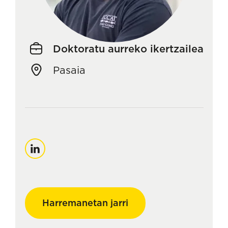
Doktoratu aurreko ikertzailea
Pasaia
LinkedIn
Harremanetan jarri