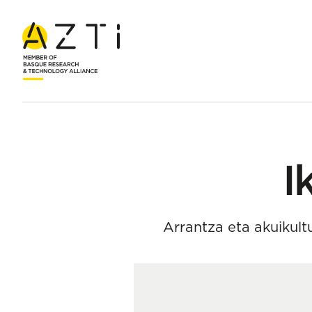
Hasiera
Taldea
Iker Zudaire Balerdi
I
Arrantza eta akuikult