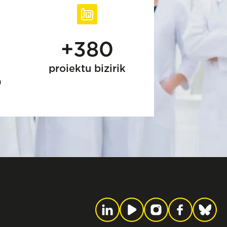
+380
proiektu bizirik
)