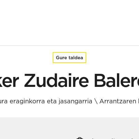
Gure taldea
ker Zudaire Baler
ura eraginkorra eta jasangarria
\
Arrantzaren 