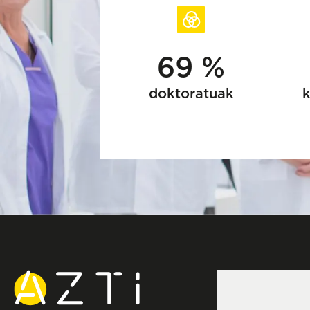
69 %
doktoratuak
k