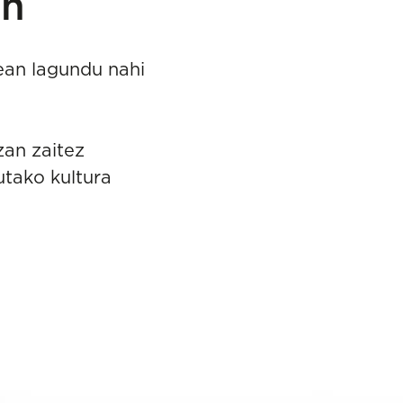
in
ean lagundu nahi
zan zaitez
utako kultura