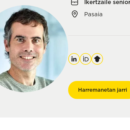
Ikertzaile senio
Pasaia
LinkedIn
Orcid
Google
Scholar
Harremanetan jarri