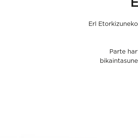
E
Erl Etorkizunek
Parte har
bikaintasune