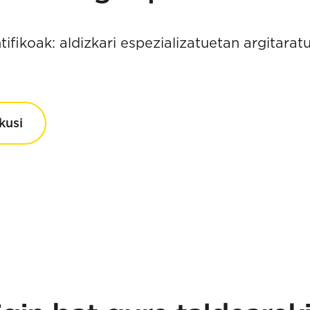
ifikoak: aldizkari espezializatuetan argitaratu
kusi