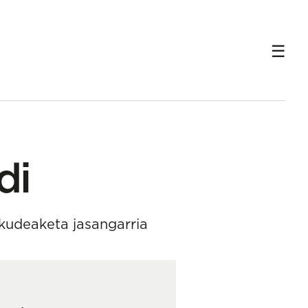
di
kudeaketa jasangarria