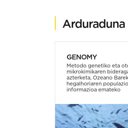
Arduraduna 
GENOMY
Metodo genetiko eta ot
mikrokimikaren bideraga
azterketa, Ozeano Bare
hegalhoriaren populazio
informazioa emateko