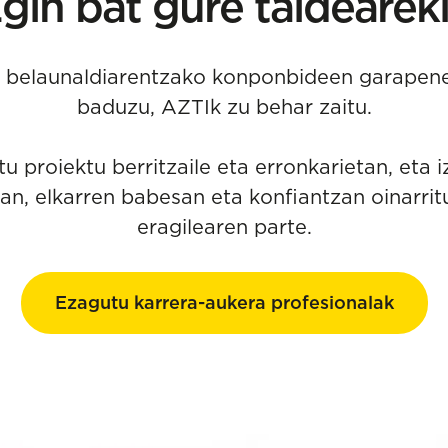
gin bat gure taldearek
o belaunaldiarentzako konponbideen garapen
baduzu, AZTIk zu behar zaitu.
tu proiektu berritzaile eta erronkarietan, eta i
an, elkarren babesan eta konfiantzan oinarrit
eragilearen parte.
Ezagutu karrera-aukera profesionalak