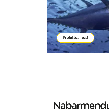
Proiektua ikusi
Nabarmendut