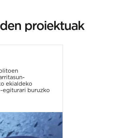
den proiektuak
olitoen
rritasun-
ko ekialdeko
-egiturari buruzko