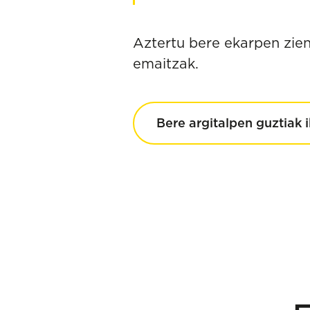
Aztertu bere ekarpen zient
emaitzak.
Bere argitalpen guztiak i