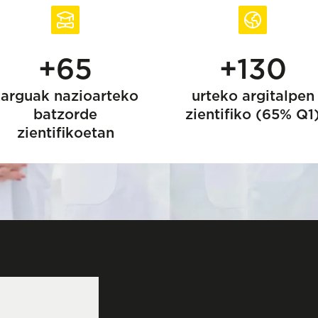
+65
+130
arguak nazioarteko
urteko argitalpen
batzorde
zientifiko (65% Q1
zientifikoetan