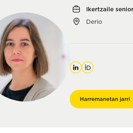
Ikertzaile senio
Derio
LinkedIn
Orcid
Harremanetan jarri