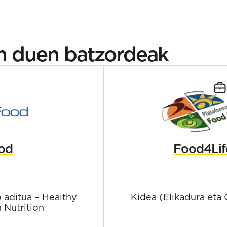
en duen batzordeak
od
Food4Lif
 aditua – Healthy
Kidea (Elikadura eta 
 Nutrition