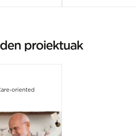
den proiektuak
Care-oriented