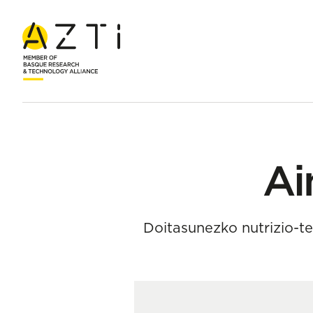
Hasiera
Taldea
Ainara Cano San José
Ai
Doitasunezko nutrizio-t