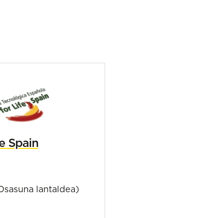
e Spain
Osasuna lantaldea)