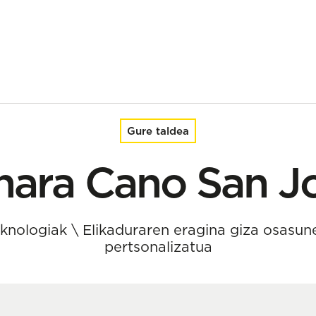
Gure taldea
nara Cano San J
eknologiak
\
Elikaduraren eragina giza osasun
pertsonalizatua