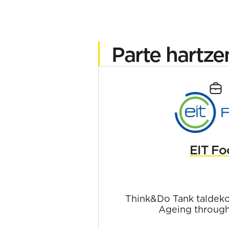
Parte hartz
EIT Fo
Think&Do Tank taldeko
Ageing through