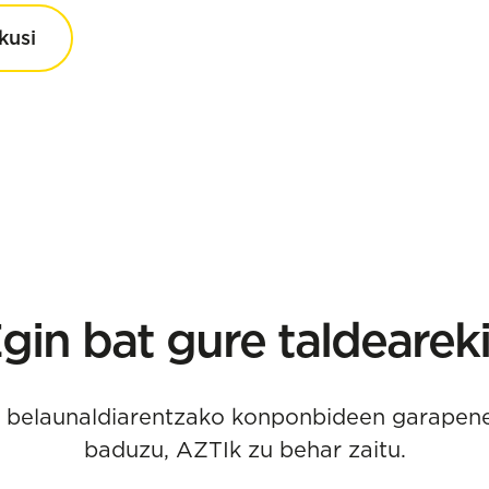
kusi
gin bat gure taldearek
o belaunaldiarentzako konponbideen garapen
baduzu, AZTIk zu behar zaitu.