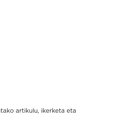
tako artikulu, ikerketa eta