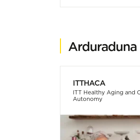
Arduraduna 
ITTHACA
ITT Healthy Aging and 
Autonomy