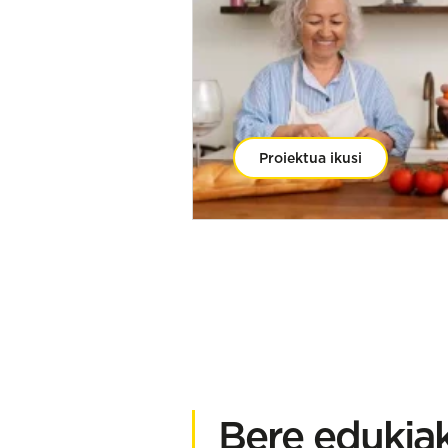
Proiektua ikusi
Bere edukia