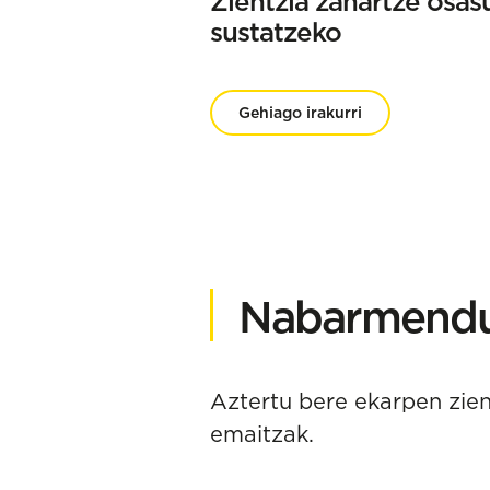
Zientzia zahartze osas
sustatzeko
Gehiago irakurri
Nabarmendut
Aztertu bere ekarpen zient
emaitzak.