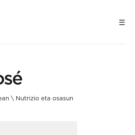
osé
ean
\
Nutrizio eta osasun