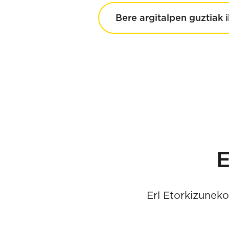
Bere argitalpen guztiak i
E
Erl Etorkizunek