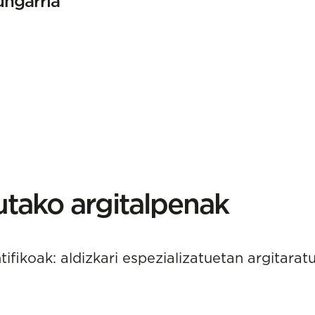
ungarria
ako argitalpenak
ifikoak: aldizkari espezializatuetan argitaratu