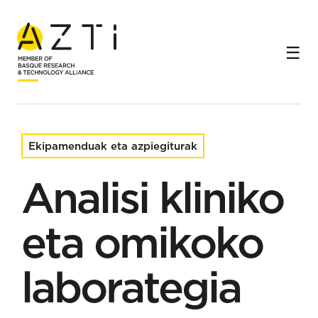
Hasiera
Azpiegiturak eta ekipamenduak
Analisi kliniko eta omikoko laborategia
Ekipamenduak eta azpiegiturak
Analisi kliniko
eta omikoko
laborategia