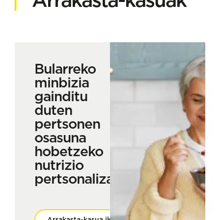
Bularreko
minbizia
gainditu
duten
pertsonen
osasuna
hobetzeko
nutrizio
pertsonalizatua
Arrakasta-kasua ikusi