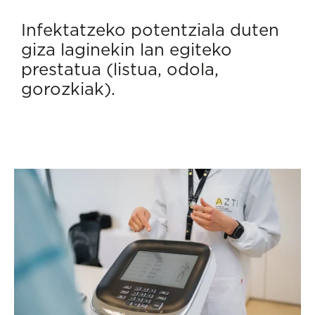
Infektatzeko potentziala duten
giza laginekin lan egiteko
prestatua (listua, odola,
gorozkiak).