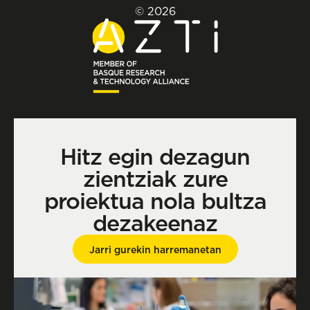
© 2026
Hitz egin dezagun
zientziak zure
proiektua nola bultza
dezakeenaz
Jarri gurekin harremanetan