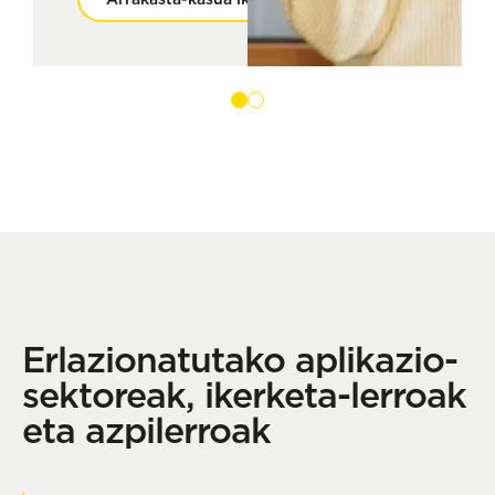
Erlazionatutako aplikazio-
sektoreak, ikerketa-lerroak
eta azpilerroak