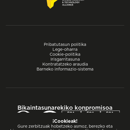
Pribatutasun politika
Lege-oharra
Cookie-politika
Irisgarritasuna
Kontratatzeko araudia
Barneko informazio-sistema
Bikaintasunarekiko konpromisoa
¡Cookieak!
Gure zerbitzuak hobetzeko asmoz, berezko eta