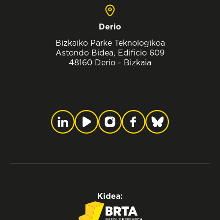
Derio
Bizkaiko Parke Teknologikoa
Astondo Bidea, Edificio 609
48160 Derio - Bizkaia
Kidea: