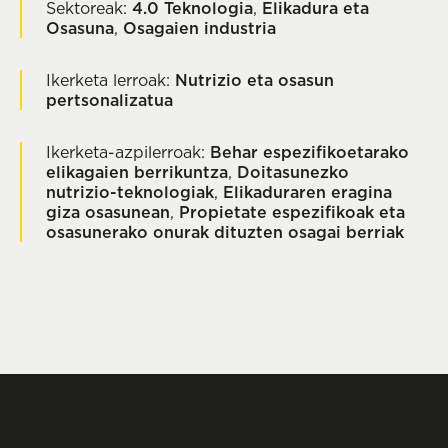
Sektoreak:
4.0 Teknologia
,
Elikadura eta
Osasuna
,
Osagaien industria
Ikerketa lerroak:
Nutrizio eta osasun
pertsonalizatua
Ikerketa-azpilerroak:
Behar espezifikoetarako
elikagaien berrikuntza
,
Doitasunezko
nutrizio-teknologiak
,
Elikaduraren eragina
giza osasunean
,
Propietate espezifikoak eta
osasunerako onurak dituzten osagai berriak