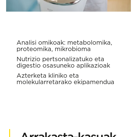
Analisi omikoak: metabolomika,
proteomika, mikrobioma
Nutrizio pertsonalizatuko eta
digestio osasuneko aplikazioak
Azterketa kliniko eta
molekularretarako ekipamendua
Arrakasta-kasuak