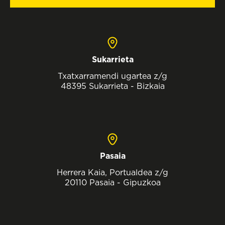
Sukarrieta
Txatxarramendi ugartea z/g
48395 Sukarrieta - Bizkaia
Pasaia
Herrera Kaia, Portualdea z/g
20110 Pasaia - Gipuzkoa