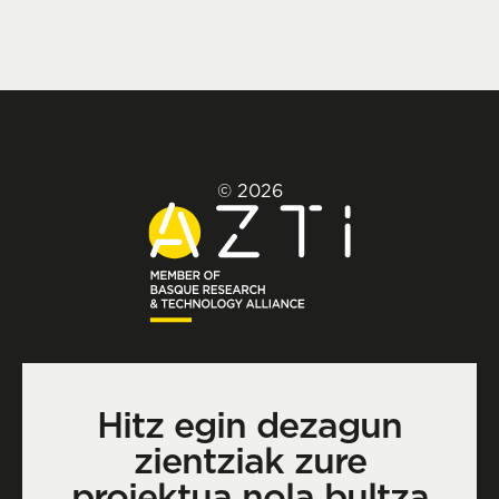
© 2026
Hitz egin dezagun
zientziak zure
proiektua nola bultza