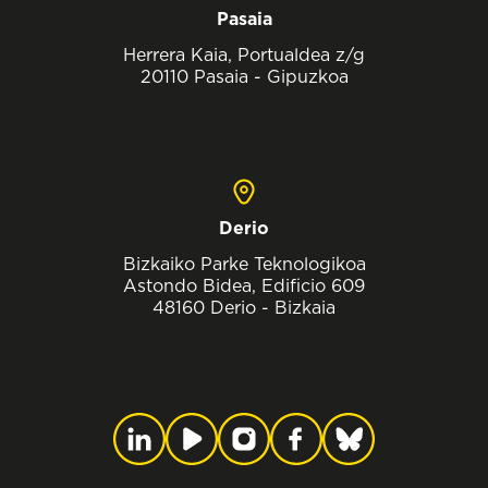
Pasaia
Herrera Kaia, Portualdea z/g
20110 Pasaia - Gipuzkoa
Derio
Bizkaiko Parke Teknologikoa
Astondo Bidea, Edificio 609
48160 Derio - Bizkaia