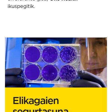
ikuspegitik.
Elikagaien
segurtasuna