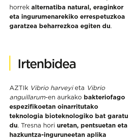
horrek
alternatiba natural, eraginkor
eta ingurumenarekiko errespetuzkoa
garatzea beharrezkoa egiten du
.
Irtenbidea
AZTIk
Vibrio harveyi
eta
Vibrio
anguillarum
-en aurkako
bakteriofago
espezifikoetan oinarritutako
teknologia bioteknologiko bat garatu
du
. Tresna hori
uretan, pentsuetan eta
hazkuntza-inguruneetan aplika