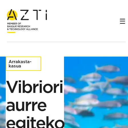
Hasiera
Arrakasta istorioak
Vibriori aurre egiteko fagoak: itsas produktuen
segurtasun mikrobiologikoa
Arrakasta-
kasua
Vibriori
aurre
egiteko