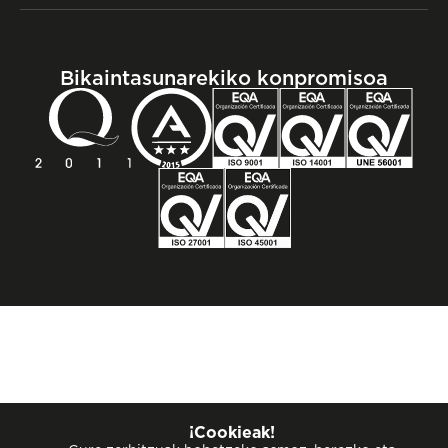
Bikaintasunarekiko konpromisoa
¡Cookieak!