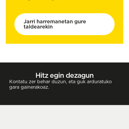
Jarri harremanetan gure
taldearekin
Hitz egin dezagun
Kontatu zer behar duzun, eta guk arduratuko
gara gainerakoaz.
Harremanetan jarri