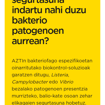
indartu nahi duzu
bakterio
patogenoen
aurrean?
AZTIn bakteriofago espezifikoetan
oinarritutako biokontrol-soluzioak
garatzen ditugu,
Listeria
,
Campylobacter
edo
Vibrio
bezalako patogenoen presentzia
murrizteko, balio-kate osoan zehar
elikagaien segurtasuna hobetuz.