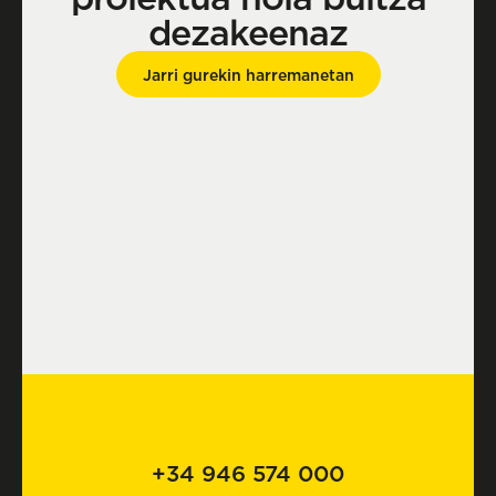
dezakeenaz
Jarri gurekin harremanetan
+34 946 574 000