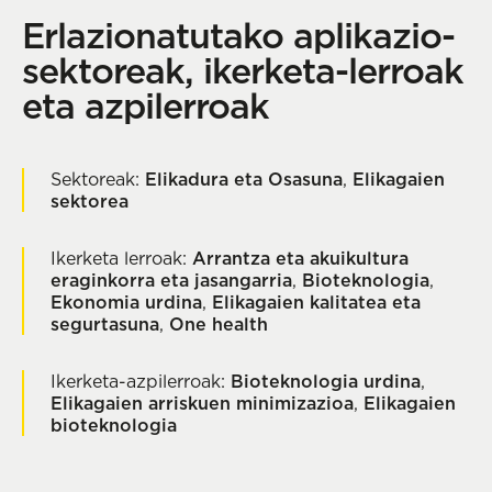
Erlazionatutako aplikazio-
sektoreak, ikerketa-lerroak
eta azpilerroak
Sektoreak:
Elikadura eta Osasuna
,
Elikagaien
sektorea
Ikerketa lerroak:
Arrantza eta akuikultura
eraginkorra eta jasangarria
,
Bioteknologia
,
Ekonomia urdina
,
Elikagaien kalitatea eta
segurtasuna
,
One health
Ikerketa-azpilerroak:
Bioteknologia urdina
,
Elikagaien arriskuen minimizazioa
,
Elikagaien
bioteknologia