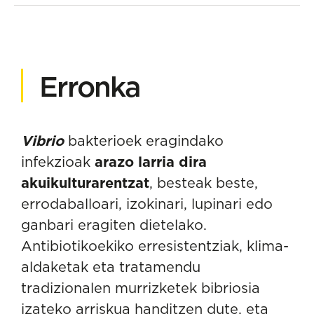
Erronka
Vibrio
bakterioek eragindako
infekzioak
arazo larria dira
akuikulturarentzat
, besteak beste,
errodaballoari, izokinari, lupinari edo
ganbari eragiten dietelako.
Antibiotikoekiko erresistentziak, klima-
aldaketak eta tratamendu
tradizionalen murrizketek bibriosia
izateko arriskua handitzen dute, eta