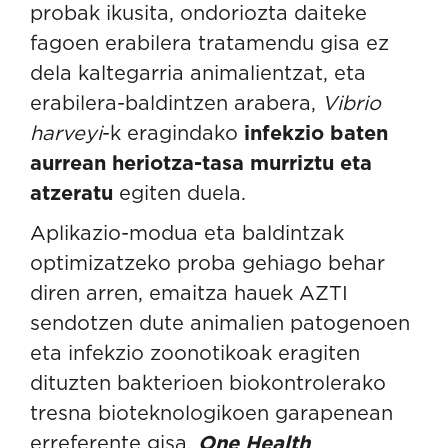
probak ikusita, ondoriozta daiteke
fagoen erabilera tratamendu gisa ez
dela kaltegarria animalientzat, eta
erabilera-baldintzen arabera,
Vibrio
harveyi
-k eragindako
infekzio baten
aurrean heriotza-tasa murriztu eta
atzeratu
egiten duela.
Aplikazio-modua eta baldintzak
optimizatzeko proba gehiago behar
diren arren, emaitza hauek AZTI
sendotzen dute animalien patogenoen
eta infekzio zoonotikoak eragiten
dituzten bakterioen biokontrolerako
tresna bioteknologikoen garapenean
erreferente gisa,
One Health