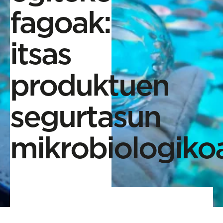
fagoak:
itsas
produktuen
segurtasun
mikrobiologiko