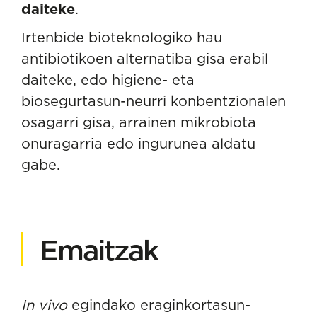
daiteke
.
Irtenbide bioteknologiko hau
antibiotikoen alternatiba gisa erabil
daiteke, edo higiene- eta
biosegurtasun-neurri konbentzionalen
osagarri gisa, arrainen mikrobiota
onuragarria edo ingurunea aldatu
gabe.
Emaitzak
In vivo
egindako eraginkortasun-