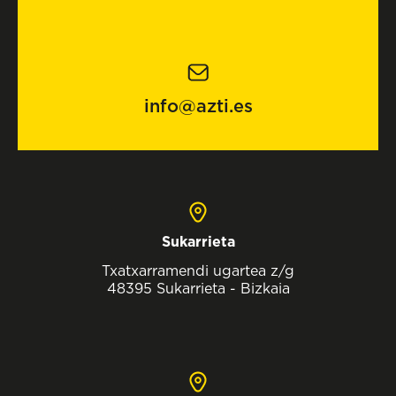
info@azti.es
Sukarrieta
Txatxarramendi ugartea z/g
48395 Sukarrieta - Bizkaia