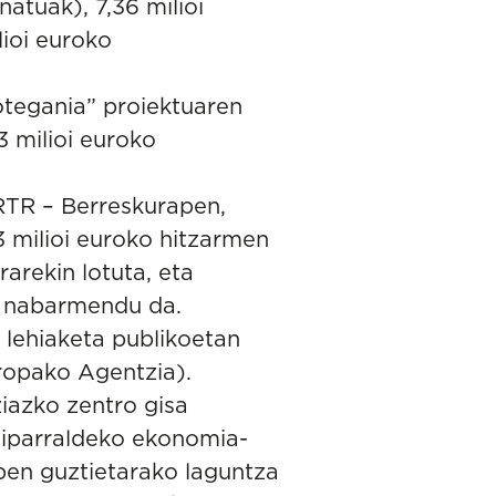
atuak), 7,36 milioi
lioi euroko
otegania
” proiektuaren
3 milioi euroko
RTR – Berreskurapen,
3 milioi euroko hitzarmen
arekin lotuta, eta
la nabarmendu da.
 lehiaketa publikoetan
ropako Agentzia).
iazko zentro gisa
 iparraldeko ekonomia-
pen guztietarako laguntza