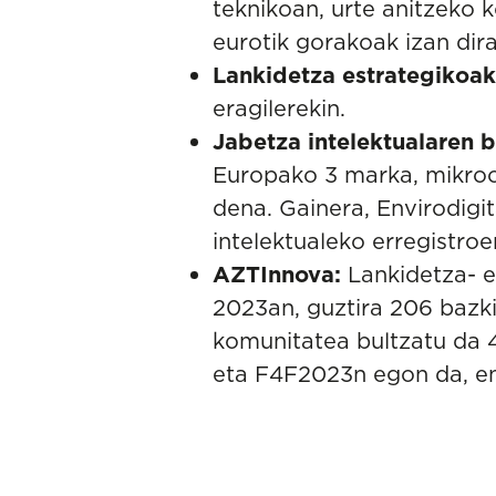
teknikoan, urte anitzeko k
eurotik gorakoak izan dira
Lankidetza estrategikoak
eragilerekin.
Jabetza intelektualaren 
Europako 3 marka, mikroo
dena. Gainera, Envirodig
intelektualeko erregistro
AZTInnova
:
Lankidetza- e
2023an, guztira 206 bazki
komunitatea bultzatu da 4
eta F4F2023n egon da, en