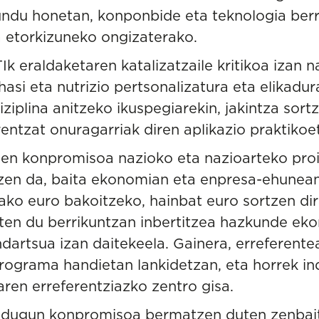
du honetan, konponbide eta teknologia berr
 etorkizuneko ongizaterako.
k eraldaketaren katalizatzaile kritikoa izan n
hasi eta
nutrizio pertsonalizatura
eta
elikadur
ziplina anitzeko ikuspegiarekin, jakintza sort
rentzat onuragarriak diren aplikazio praktikoe
uen konpromisoa nazioko eta nazioarteko pro
zen da, baita ekonomian eta enpresa-ehunea
tako euro bakoitzeko, hainbat euro sortzen d
sten du berrikuntzan inbertitzea hazkunde e
ndartsua izan daitekeela. Gainera, erreferente
ograma handietan lankidetzan, eta horrek in
aren erreferentziazko zentro gisa.
in dugun konpromisoa bermatzen duten zenbait