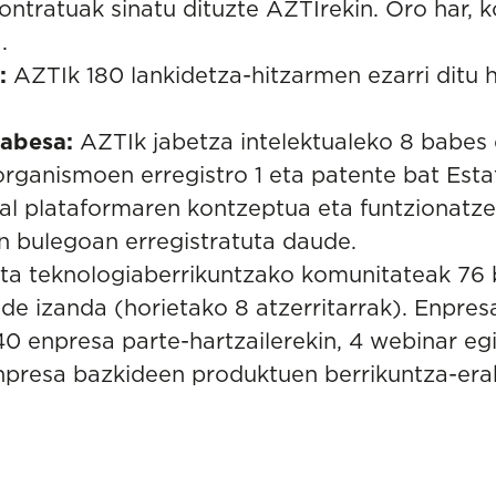
ontratuak sinatu dituzte AZTIrekin. Oro har, ko
.
:
AZTIk 180 lankidetza-hitzarmen ezarri ditu 
babesa:
AZTIk jabetza intelektualeko 8 babes 
rganismoen erregistro 1 eta patente bat Est
ital plataformaren kontzeptua eta funtzionat
en bulegoan erregistratuta daude.
ta teknologiaberrikuntzako komunitateak 76 b
de izanda (horietako 8 atzerritarrak). Enpres
0 enpresa parte-hartzailerekin, 4 webinar egi
presa bazkideen produktuen berrikuntza-erak