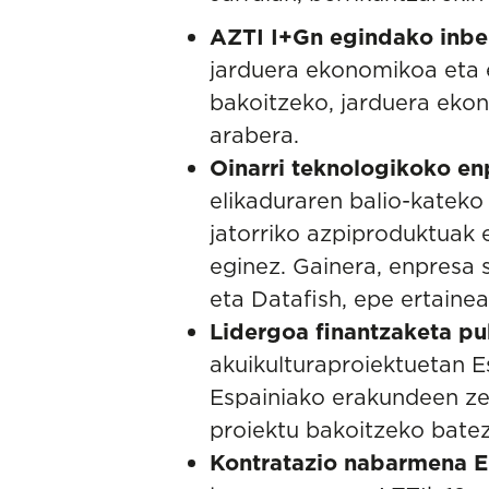
AZTI I+Gn egindako inber
jarduera ekonomikoa eta e
bakoitzeko, jarduera ekon
arabera.
Oinarri teknologikoko en
elikaduraren balio-kateko 
jatorriko azpiproduktuak 
eginez. Gainera, enpresa 
eta Datafish, epe ertainea
Lidergoa finantzaketa pu
akuikulturaproiektuetan E
Espainiako erakundeen ze
proiektu bakoitzeko batez
Kontratazio nabarmena 