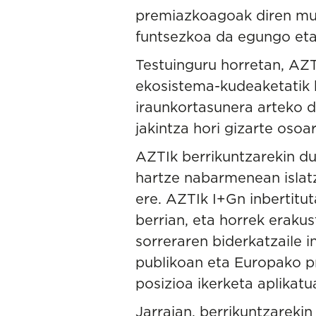
premiazkoagoak diren mun
funtsezkoa da egungo eta
Testuinguru horretan, AZTI
ekosistema-kudeaketatik
iraunkortasunera
arteko di
jakintza hori gizarte osoa
AZTIk berrikuntzarekin d
hartze nabarmenean islat
ere. AZTIk I+Gn inbertitu
berrian, eta horrek eraku
sorreraren biderkatzaile i
publikoan eta Europako pr
posizioa ikerketa aplikatu
Jarraian, berrikuntzarek