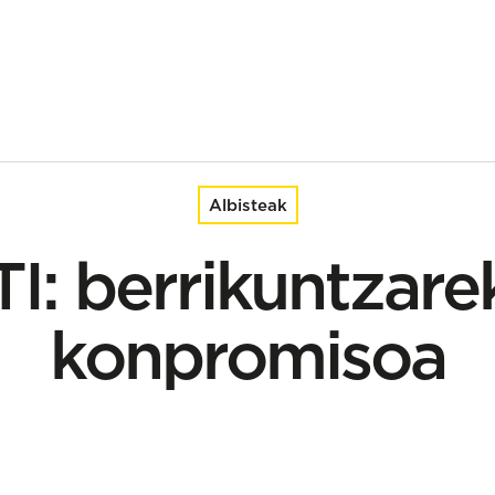
Albisteak
I: berrikuntzare
konpromisoa