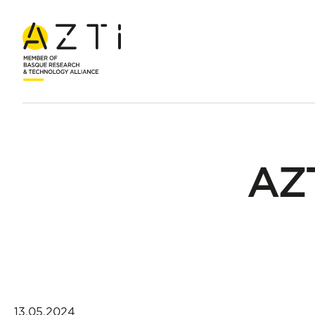
Hasiera
Albisteak
AZTI: berrikuntzarekiko konpromisoa
AZT
13.05.2024