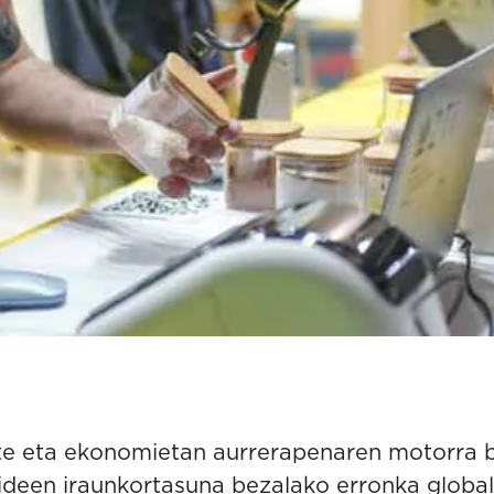
rte eta ekonomietan aurrerapenaren motorra b
abideen iraunkortasuna bezalako erronka globa