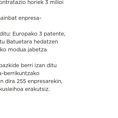
ntratazio horiek 3 milioi
hainbat enpresa-
ditu: Europako 3 patente,
atu Batuetara hedatzen
zeko modua jabetza
azkide berri izan ditu
a-berrikuntzako
n dira 255 enpresarekin,
usleihoa erakutsiz.