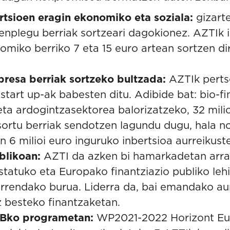
tsioen eragin ekonomiko eta soziala:
gizart
nplegu berriak sortzeari dagokionez. AZTIk i
omiko berriko 7 eta 15 euro artean sortzen di
presa berriak sortzeko bultzada:
AZTIk pertso
start up-ak babesten ditu. Adibide bat: bio-f
eta ardogintzasektorea balorizatzeko, 32 milio
sortu berriak sendotzen lagundu dugu, hala no
n 6 milioi euro inguruko inbertsioa aurreikust
blikoan:
AZTI da azken bi hamarkadetan arra
statuko eta Europako finantziazio publiko leh
rrendako burua. Liderra da, bai emandako au
 besteko finantzaketan.
EBko programetan:
WP2021-2022 Horizont Eu