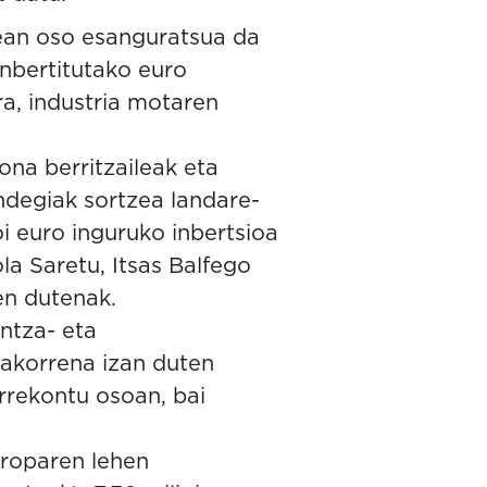
ean oso esanguratsua da
nbertitutako euro
ra, industria motaren
na berritzaileak eta
indegiak sortzea landare-
i euro inguruko inbertsioa
la Saretu, Itsas Balfego
en dutenak.
ntza- eta
iakorrena izan duten
rrekontu osoan, bai
roparen lehen