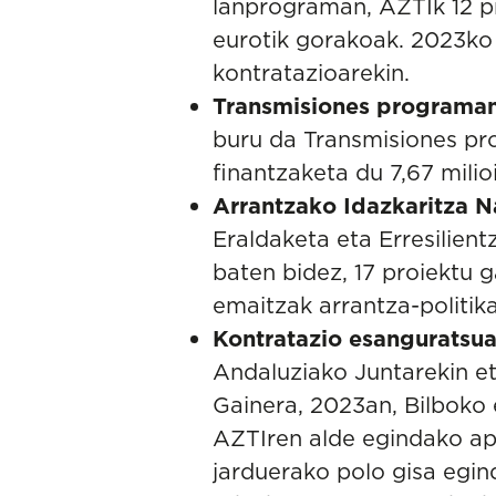
lanprograman, AZTIk 12 pr
eurotik gorakoak. 2023ko d
kontratazioarekin.
Transmisiones programan
buru da Transmisiones pro
finantzaketa du 7,67 mili
Arrantzako Idazkaritza N
Eraldaketa eta Erresilien
baten bidez, 17 proiektu g
emaitzak arrantza-politik
Kontratazio esanguratsua
Andaluziako Juntarekin e
Gainera, 2023an, Bilboko 
AZTIren alde egindako ap
jarduerako polo gisa egi