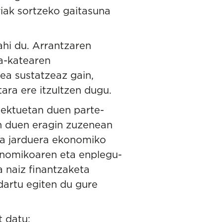
iak sortzeko gaitasuna
ahi du.
Arrantzaren
a-katearen
zea sustatzeaz gain,
tara ere itzultzen dugu.
iektuetan duen parte-
n duen eragin zuzenean
ira jarduera ekonomiko
konomikoaren eta enplegu-
a naiz finantzaketa
dartu egiten du gure
 datu: