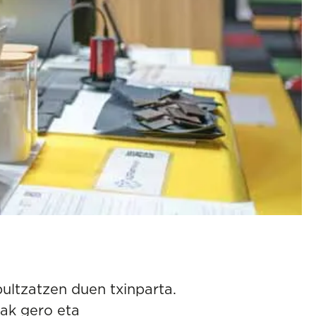
ultzatzen duen txinparta.
lak gero eta