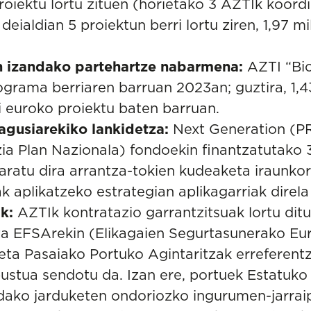
oiektu lortu zituen (horietako 3 AZTIk koordin
eialdian 5 proiektun berri lortu ziren, 1,97 mi
 izandako partehartze nabarmena:
AZTI “
Bi
grama berriaren barruan 2023an; guztira, 1,4
oi euroko proiektu baten barruan.
agusiarekiko lankidetza:
Next Generation (P
tzia Plan Nazionala) fondoekin finantzatutako 
aratu dira arrantza-tokien kudeaketa iraunkorr
ak aplikatzeko estrategian aplikagarriak dire
k:
AZTIk kontratazio garrantzitsuak lortu ditu
ta EFSArekin (Elikagaien Segurtasunerako Eu
eta Pasaiako Portuko Agintaritzak erreferentz
ustua sendotu da. Izan ere, portuek Estatuko
ndako jarduketen ondoriozko ingurumen-jarrai