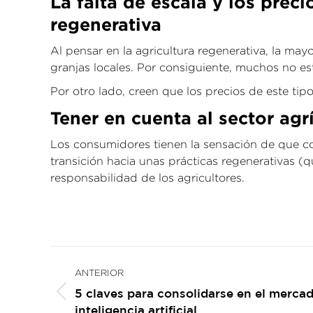
La falta de escala y los preci
regenerativa
Al pensar en la agricultura regenerativa, la may
granjas locales. Por consiguiente, muchos no e
Por otro lado, creen que los precios de este tip
Tener en cuenta al sector agr
Los consumidores tienen la sensación de que c
transición hacia unas prácticas regenerativas (q
responsabilidad de los agricultores.
Navegación
ANTERIOR
entre
5 claves para consolidarse en el mercado
publicaciones
Publicación
inteligencia artificial