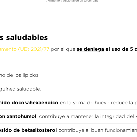
s saludables
se deniega
el uso de 5
amento (UE) 2021/77
por el que
o de los lípidos
guínea saludable.
 ácido docosahexaenoico
en la yema de huevo reduce la p
con xantohumol
, contribuye a mantener la integridad del 
ósido de betasitosterol
contribuye al buen funcionamient