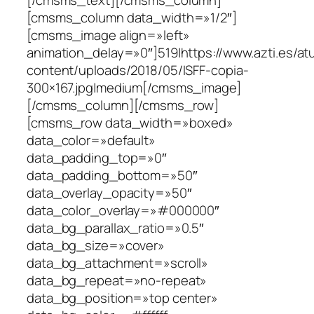
[cmsms_column data_width=»1/2″]
[cmsms_image align=»left»
animation_delay=»0″]519|https://www.azti.es/a
content/uploads/2018/05/ISFF-copia-
300×167.jpg|medium[/cmsms_image]
[/cmsms_column][/cmsms_row]
[cmsms_row data_width=»boxed»
data_color=»default»
data_padding_top=»0″
data_padding_bottom=»50″
data_overlay_opacity=»50″
data_color_overlay=»#000000″
data_bg_parallax_ratio=»0.5″
data_bg_size=»cover»
data_bg_attachment=»scroll»
data_bg_repeat=»no-repeat»
data_bg_position=»top center»