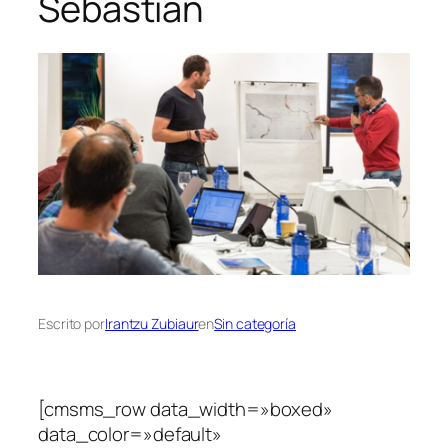
Sebastian
Escrito por
Irantzu Zubiaur
en
Sin categoría
[cmsms_row data_width=»boxed»
data_color=»default»